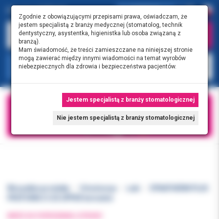
0.00 PLN
0
Zgodnie z obowiązującymi przepisami prawa, oświadczam, że
jestem specjalistą z branży medycznej (stomatolog, technik
dentystyczny, asystentka, higienistka lub osoba związaną z
branżą).
Mam świadomość, że treści zamieszczane na niniejszej stronie
mogą zawierać między innymi wiadomości na temat wyrobów
KATEGORIE
niebezpiecznych dla zdrowia i bezpieczeństwa pacjentów.
Jestem specjalistą z branży stomatologicznej
Nie jestem specjalistą z branży stomatologicznej
Wszystkie produkty
Ortodoncja
Łuki
DYNATHERM PLUS
PROFORM 21/25 UPPER termalne
WRÓĆ DO POPRZEDNIEJ STRONY