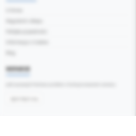
O firmie
Regulamin sklepu
Polityka prywatności
Informacja o Cookies
Blog
WSPARCIE
Jeśli zauważyli Państwo problem z funkcjonowaniem serwisu:
Zgłoś błąd tutaj
Wszelkie prawa zastrzeżone ©
Kol-Dental - Serwis internetowy