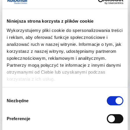
Indeks:
0945-FU
Producent:
DYNAFLEX
Dostępność:
dostępny
Niniejsza strona korzysta z plików cookie
Wykorzystujemy pliki cookie do spersonalizowania treści
i reklam, aby oferować funkcje społecznościowe i
POZYCJA:
analizować ruch w naszej witrynie. Informacje o tym, jak
korzystasz z naszej witryny, udostępniamy partnerom
RODZAJ:
społecznościowym, reklamowym i analitycznym.
Partnerzy mogą połączyć te informacje z innymi danymi
otrzymanymi od Ciebie lub uzyskanymi podczas
korzystania z ich usług.
Wybór
Niezbędne
zgody
Opis
Preferencje
Dodatkowe dokumenty