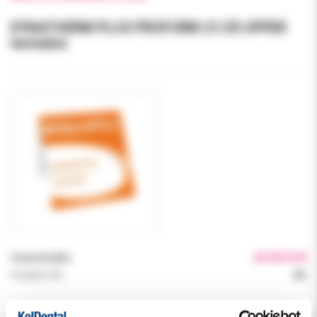
DYNATHERM PLUS PROFORM 21/25 UPPER
termalne
Cena brutto:
65.00 PLN
Podatek VAT:
8%