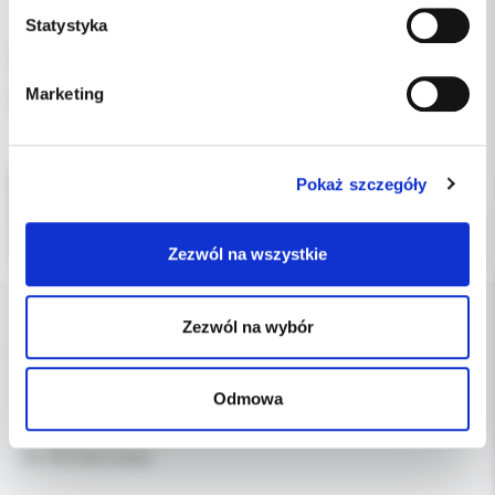
Statystyka
Łuki termalne niklowo-tytanowe krawężne 021 x 025 góra.
Marketing
Opakowanie 10 szt.
Pokaż szczegóły
Zezwól na wszystkie
Zezwól na wybór
DANE FIRMY
Odmowa
Kol-Dental Sp. z o. o. Sp.k.
ul. Cylichowska 6
04-769 Warszawa