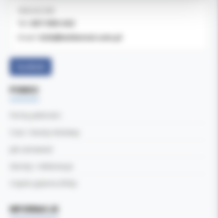
OBSŁUGA B2B
607-900-442
Tel:
b2b@koldental.com.pl
Email:
Facebook
POMOC
Formy płatności
Czas i koszty dostawy
Jak zamawiać
Zwroty i reklamacje
Częste pytania (FAQ)
INFORMACJE