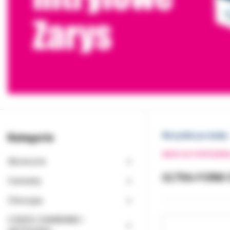
Kategorie
Wszystkie produkty
WRÓĆ DO POPRZEDNI
Akcesoria
ULTRA-FORM 
Cementy
Chirurgia
CZĘŚCI ZAMIENNE I