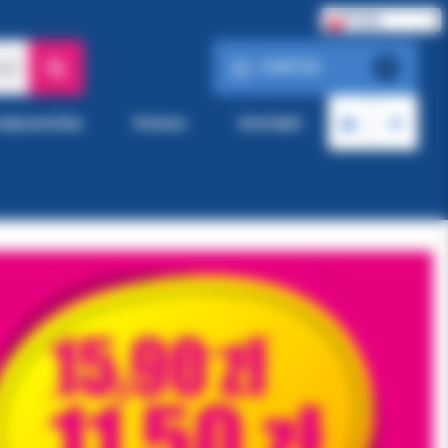
Polski
0.00 PLN
ach
0
roducentów
Pomoc
Kontakt