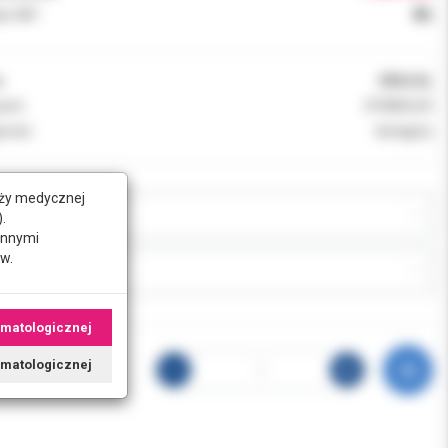
k VAT:
8%
:
0924-EL
ent:
DYNAFLEX
ność:
dostępny
nży medycznej
JA:
.
innymi
w.
J:
omatologicznej
tomatologicznej