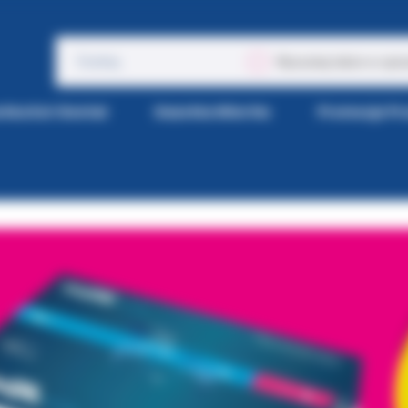
Wyszukaj także w opis
tka Kol-Dental
Gazetka Wiertła
Promocje P