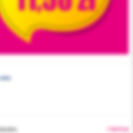
LOWER
brutto:
7.00 PLN