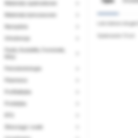
Opis
Doda
Materiały opatrunkowe
Materiały tymczasowe
Łuki stalowe okrągłe
Narzędzia
Opakowanie 10 szt.
Ortodoncja
Paski, Kształtki, Formówki,
Kliny
Periodontologia
Planmeca
Profilaktyka
Protetyka
RTG
Ślinociągi i ssaki