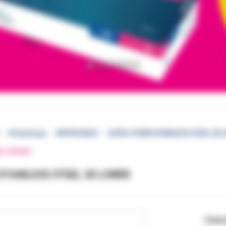
Ortodoncja
WYPRZEDAŻ
ULTRA-FORM STAINLESS STEEL 20 
EJ STRONY
STAINLESS STEEL 20 LOWER
Cena 