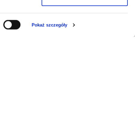
Pokaż szczegóły
WSPARCIE
Jeśli zauważyli Państwo problem z
funkcjonowaniem serwisu: