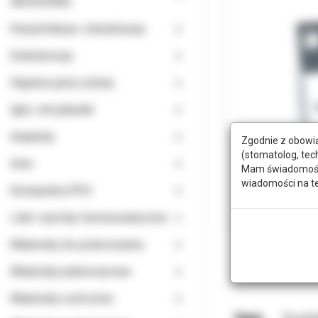
AKCESORIA
Dezynfekcja i sterylizacja
Endodoncja
Higiena jamy ustnej
Igły i strzykawki
Implanty
Zgodnie z obowią
(stomatolog, tec
Inne
Mam świadomość, 
wiadomości na t
Komputery RTG
Leki i wyroby farmaceutyczne
Materiały do polerowania
Materiały jednorazowe
Materiały ochronne