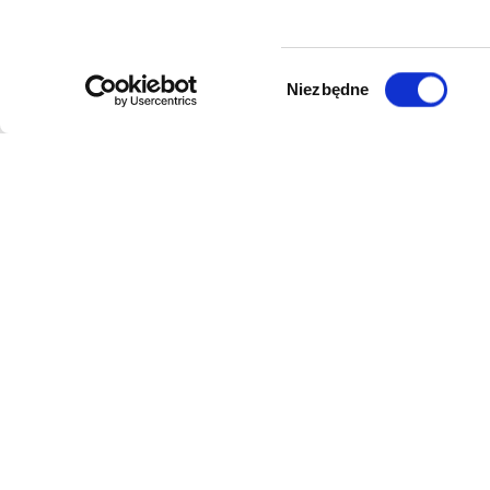
Wybór
Niezbędne
zgody
DANE FIRMY
POMOC
Kol-Dental Sp. z o. o. Sp.k.
Formy płat
ul. Cylichowska 6