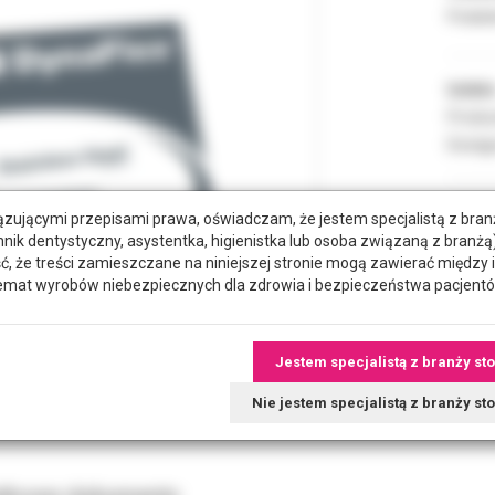
Podate
Indeks
Produc
Dostęp
zującymi przepisami prawa, oświadczam, że jestem specjalistą z bra
POZYC
hnik dentystyczny, asystentka, higienistka lub osoba związaną z branżą)
że treści zamieszczane na niniejszej stronie mogą zawierać między 
emat wyrobów niebezpiecznych dla zdrowia i bezpieczeństwa pacjentó
RODZA
Jestem specjalistą z branży st
Nie jestem specjalistą z branży s