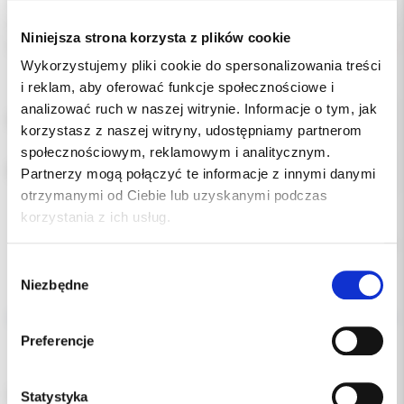
Indeks:
0946-DL
Producent:
DYNAFLEX
Niniejsza strona korzysta z plików cookie
Dostępność:
niedostępny
Wykorzystujemy pliki cookie do spersonalizowania treści
i reklam, aby oferować funkcje społecznościowe i
analizować ruch w naszej witrynie. Informacje o tym, jak
POZYCJA:
korzystasz z naszej witryny, udostępniamy partnerom
społecznościowym, reklamowym i analitycznym.
RODZAJ:
Partnerzy mogą połączyć te informacje z innymi danymi
otrzymanymi od Ciebie lub uzyskanymi podczas
korzystania z ich usług.
Chwilowo brak
Wybór
Niezbędne
zgody
Opis
Preferencje
Dodatkowe dokumenty
Łuki termalne niklowo-tytanowe krawężne 016 x 022 dół.
Statystyka