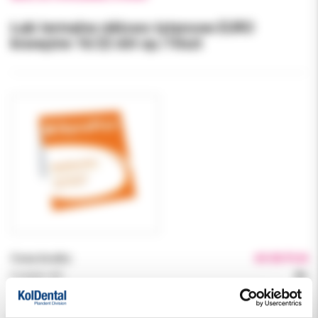
Łuki termalne niklowo-tytanowe EURO
krawężne 16/22 dół op./10szt
Cena brutto:
69.00 PLN
Podatek VAT:
8%