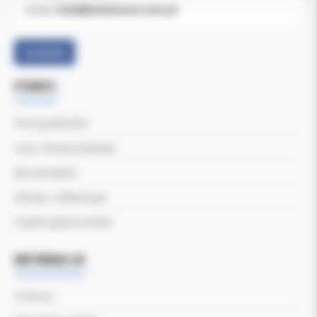
b2b@koldental.com.pl
Email:
Facebook
POMOC
Formy płatności
Czas i koszty dostawy
Jak zamawiać
Zwroty i reklamacje
Częste pytania (FAQ)
INFORMACJE
O firmie