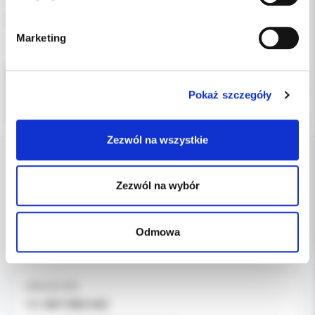
Opakowanie 10 szt.
Marketing
Pokaż szczegóły
Zezwól na wszystkie
DANE FIRMY
Zezwól na wybór
Kol-Dental Sp. z o. o. Sp.k.
ul. Cylichowska 6
Odmowa
04-769 Warszawa
OBSŁUGA B2B
607-900-442
Tel: