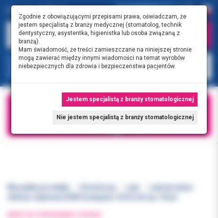
0.00 PLN
0
Zgodnie z obowiązującymi przepisami prawa, oświadczam, że
jestem specjalistą z branży medycznej (stomatolog, technik
dentystyczny, asystentka, higienistka lub osoba związaną z
branżą).
Mam świadomość, że treści zamieszczane na niniejszej stronie
mogą zawierać między innymi wiadomości na temat wyrobów
KATEGORIE
niebezpiecznych dla zdrowia i bezpieczeństwa pacjentów.
Jestem specjalistą z branży stomatologicznej
Nie jestem specjalistą z branży stomatologicznej
Wszystkie produkty
Ortodoncja
Łuki
Łuki termalne
niklowo-tytanowe EURO krawężne 16/22 dół op./10szt
WRÓĆ DO POPRZEDNIEJ STRONY