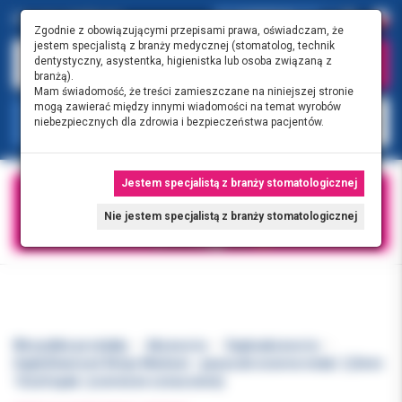
0.00 PLN
0
Zgodnie z obowiązującymi przepisami prawa, oświadczam, że
jestem specjalistą z branży medycznej (stomatolog, technik
dentystyczny, asystentka, higienistka lub osoba związaną z
branżą).
Mam świadomość, że treści zamieszczane na niniejszej stronie
mogą zawierać między innymi wiadomości na temat wyrobów
KATEGORIE
niebezpiecznych dla zdrowia i bezpieczeństwa pacjentów.
Jestem specjalistą z branży stomatologicznej
Nie jestem specjalistą z branży stomatologicznej
Wszystkie produkty
Akcesoria
Septoakcesoria
SeptoDiamond Strips Medium - paseczki ścierne metal. 2,5mm
12szt/opak. (czerwone oznaczenie)