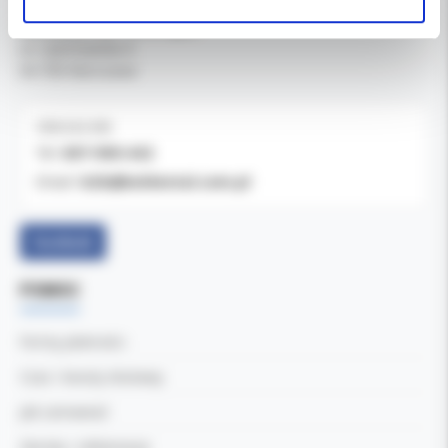
Kol-Dental Sp. z o. o. Sp.k.
ul. Cylichowska 6
04-769 Warszawa
OBSŁUGA B2B
607-900-442
Tel:
b2b@koldental.com.pl
Email:
Facebook
POMOC
Formy płatności
Czas i koszty dostawy
Jak zamawiać
Zwroty i reklamacje