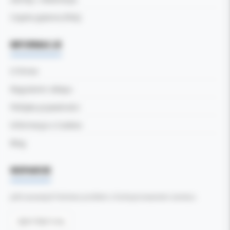
Częste pytania (FAQ)
INFORMACJE
O firmie
Regulamin sklepu
Polityka prywatności
Informacja o Cookies
Blog
WSPARCIE
Jeśli zauważyli Państwo problem z funkcjonowaniem serwisu:
Zgłoś błąd tutaj