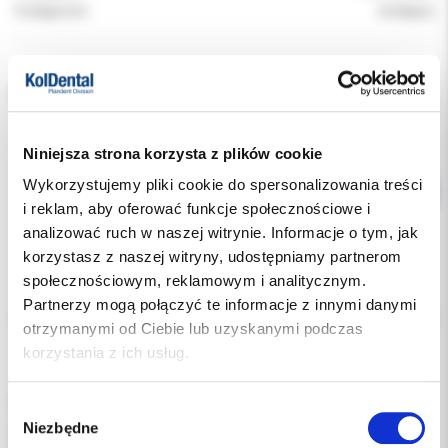
Dostępność:
dostępny
ROZMIAR:
Niniejsza strona korzysta z plików cookie
Wykorzystujemy pliki cookie do spersonalizowania treści
i reklam, aby oferować funkcje społecznościowe i
analizować ruch w naszej witrynie. Informacje o tym, jak
korzystasz z naszej witryny, udostępniamy partnerom
społecznościowym, reklamowym i analitycznym.
Opis
Partnerzy mogą połączyć te informacje z innymi danymi
otrzymanymi od Ciebie lub uzyskanymi podczas
Dodatkowe dokumenty
korzystania z ich usług.
Metalowe paseczki ścierne z nasypem diamentowym do
Wybór
opracowywania przestrzeni międzyzębowych.
Niezbędne
zgody
Wykonane z wysokiej jakości stali nierdzewnej.