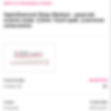
WRÓĆ DO POPRZEDNIEJ STRONY
SeptoDiamond Strips Medium - paseczki
ścierne metal. 2,5mm 12szt/opak. (czerwone
oznaczenie)
Cena brutto:
32.00 PLN
Podatek VAT:
8%
Indeks:
0106010006
Producent:
SEPTODONT