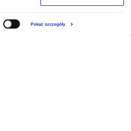
Pokaż szczegóły
WSPARCIE
Jeśli zauważyli Państwo problem z
funkcjonowaniem serwisu: