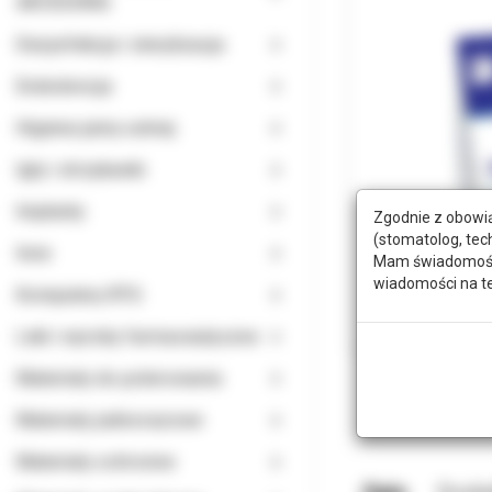
AKCESORIA
Dezynfekcja i sterylizacja
Endodoncja
Higiena jamy ustnej
Igły i strzykawki
Implanty
Zgodnie z obowią
(stomatolog, tec
Inne
Mam świadomość, 
wiadomości na t
Komputery RTG
Leki i wyroby farmaceutyczne
Materiały do polerowania
Materiały jednorazowe
Materiały ochronne