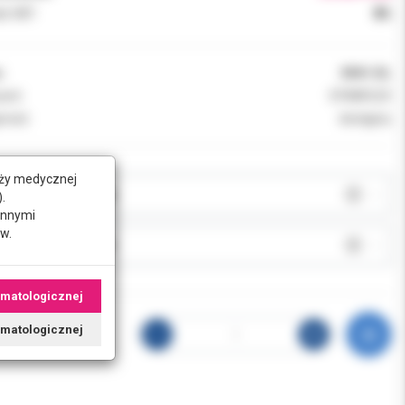
k VAT:
8%
:
0941-DL
ent:
DYNAFLEX
ność:
dostępny
nży medycznej
JA:
.
innymi
w.
J:
omatologicznej
tomatologicznej