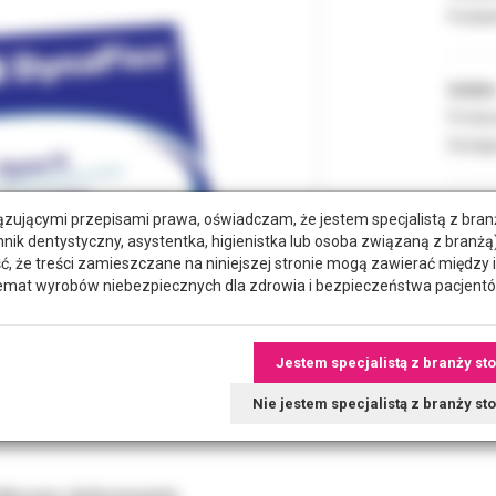
Podate
Indeks
Produc
Dostęp
zującymi przepisami prawa, oświadczam, że jestem specjalistą z bra
POZYC
hnik dentystyczny, asystentka, higienistka lub osoba związaną z branżą)
że treści zamieszczane na niniejszej stronie mogą zawierać między 
emat wyrobów niebezpiecznych dla zdrowia i bezpieczeństwa pacjentó
RODZA
Jestem specjalistą z branży st
Nie jestem specjalistą z branży s