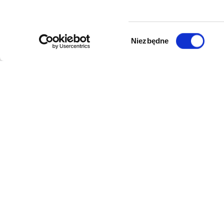
Wybór
Niezbędne
zgody
DANE FIRMY
POMOC
Kol-Dental Sp. z o. o. Sp.k.
Formy płat
ul. Cylichowska 6