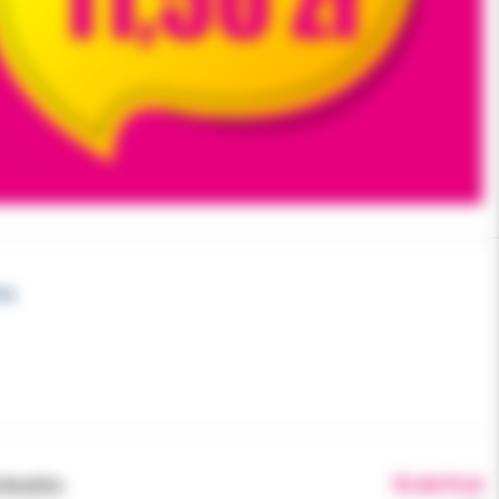
ex
brutto:
70.00 PLN