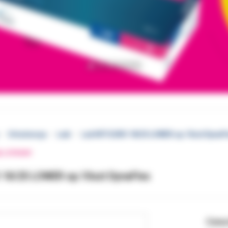
Ortodoncja
Łuki
Łuk NITI EURO 18/25 LOWER op.10szt DynaFl
EJ STRONY
 18/25 LOWER op.10szt DynaFlex
Cena 