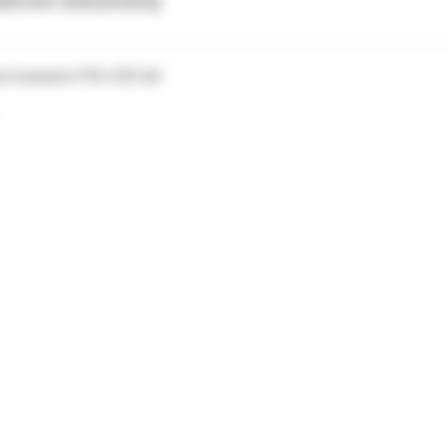
tkowe dokumenty
e krawężne 018 x 025 dół.