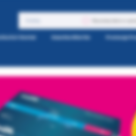
Wyszukaj także w opis
tka Kol-Dental
Gazetka Wiertła
Promocje P