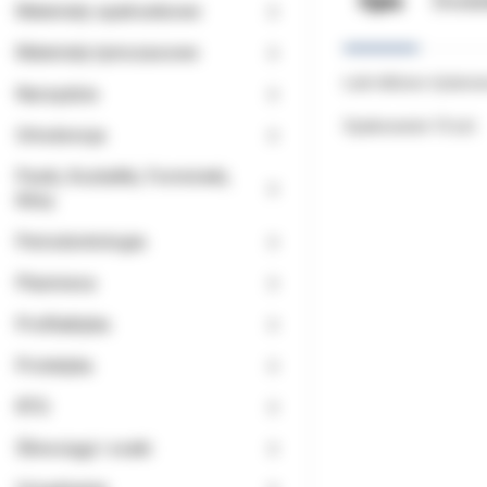
Opis
Doda
Materiały opatrunkowe
Materiały tymczasowe
Łuki niklowo-tytanow
Narzędzia
Opakowanie 10 szt.
Ortodoncja
Paski, Kształtki, Formówki,
Kliny
Periodontologia
Planmeca
Profilaktyka
Protetyka
RTG
Ślinociągi i ssaki