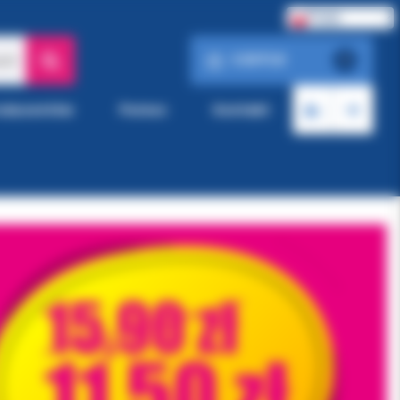
Polski
0.00 PLN
ach
0
roducentów
Pomoc
Kontakt