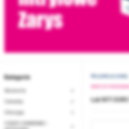
Kategorie
Wszystkie produkty
WRÓĆ DO POPRZEDNI
Akcesoria
Łuk NITI EURO
Cementy
Chirurgia
CZĘŚCI ZAMIENNE I