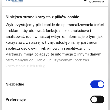
Producent:
MEISINGER
Dostępność:
dostępny
Niniejsza strona korzysta z plików cookie
Wykorzystujemy pliki cookie do spersonalizowania treści
i reklam, aby oferować funkcje społecznościowe i
TRZONEK:
analizować ruch w naszej witrynie. Informacje o tym, jak
korzystasz z naszej witryny, udostępniamy partnerom
NASYP:
społecznościowym, reklamowym i analitycznym.
Partnerzy mogą połączyć te informacje z innymi danymi
ROZMIAR:
otrzymanymi od Ciebie lub uzyskanymi podczas
korzystania z ich usług.
Wybór
Niezbędne
zgody
Preferencje
Opis