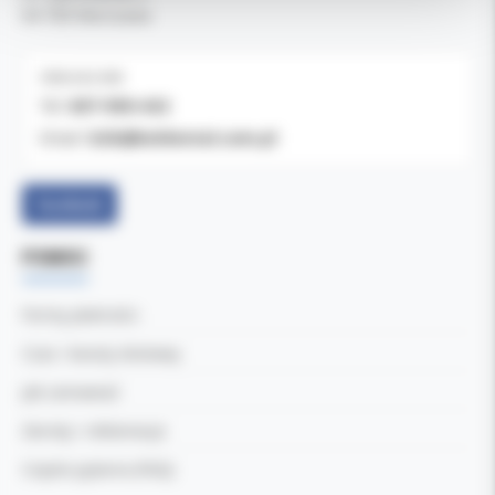
04-769 Warszawa
OBSŁUGA B2B
607-900-442
Tel:
b2b@koldental.com.pl
Email:
Facebook
POMOC
Formy płatności
Czas i koszty dostawy
Jak zamawiać
Zwroty i reklamacje
Częste pytania (FAQ)