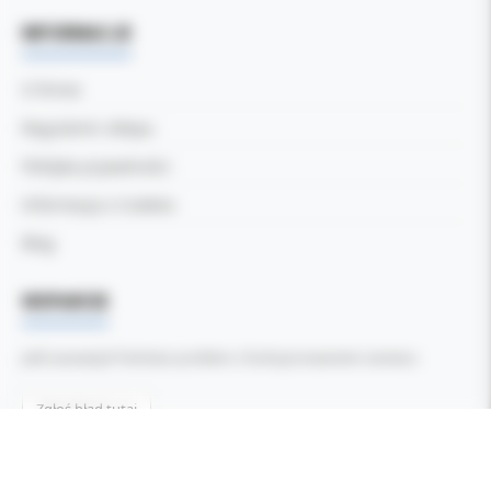
INFORMACJE
O firmie
Regulamin sklepu
Polityka prywatności
Informacja o Cookies
Blog
WSPARCIE
Jeśli zauważyli Państwo problem z funkcjonowaniem serwisu:
Zgłoś błąd tutaj