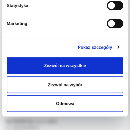
Statystyka
Dodatkowe dokumenty
Marketing
Wiertło diamentowe na turbinę, mikro stożek - szczelinowiec
nasyp bardzo delikatny /żółty pasek/
rozmiar 010
Pokaż szczegóły
Zezwól na wszystkie
Zezwól na wybór
Odmowa
DANE FIRMY
Kol-Dental Sp. z o. o. Sp.k.
ul. Cylichowska 6