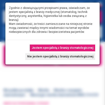
0.00 PLN
0
Zgodnie z obowiązującymi przepisami prawa, oświadczam, że
jestem specjalistą z branży medycznej (stomatolog, technik
dentystyczny, asystentka, higienistka lub osoba związaną z
branżą).
Mam świadomość, że treści zamieszczane na niniejszej stronie
mogą zawierać między innymi wiadomości na temat wyrobów
KATEGORIE
niebezpiecznych dla zdrowia i bezpieczeństwa pacjentów.
Jestem specjalistą z branży stomatologicznej
Nie jestem specjalistą z branży stomatologicznej
Wszystkie produkty
Wiertła
Wiertła z nasypem
diamentowym
Meisinger wiertła diamentowe 890C.314.010
WRÓĆ DO POPRZEDNIEJ STRONY