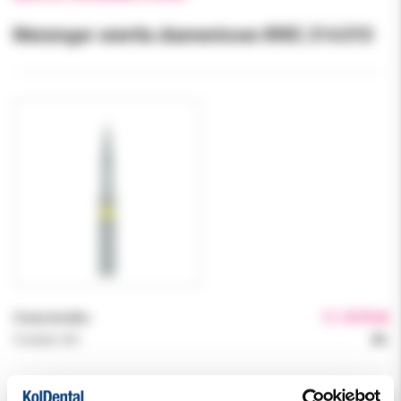
Meisinger wiertła diamentowe 890C.314.010
Cena brutto:
11.10 PLN
Podatek VAT:
8%
Indeks:
M890C314010