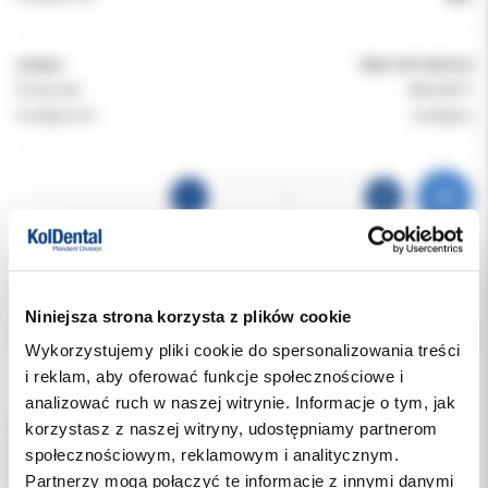
Indeks:
FAB-GOT-MC210
Producent:
MEDISEPT
Dostępność:
dostępny
Opis
Niniejsza strona korzysta z plików cookie
Wykorzystujemy pliki cookie do spersonalizowania treści
Dodatkowe dokumenty
i reklam, aby oferować funkcje społecznościowe i
analizować ruch w naszej witrynie. Informacje o tym, jak
Uniwersalny preparat do codziennego stosowania na różnych
korzystasz z naszej witryny, udostępniamy partnerom
powierzchniach wodoodpornych takich jak: powierzchnie
społecznościowym, reklamowym i analitycznym.
lakierowane, tworzywa sztuczne, płytki ceramiczne, marmur,
Partnerzy mogą połączyć te informacje z innymi danymi