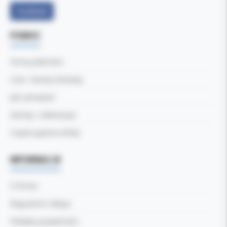
Facebook
POMOC
Formy płatności
Czas i koszty dostawy
Jak zamawiać
Zwroty i reklamacje
Częste pytania (FAQ)
INFORMACJE
O firmie
Regulamin sklepu
Polityka prywatności