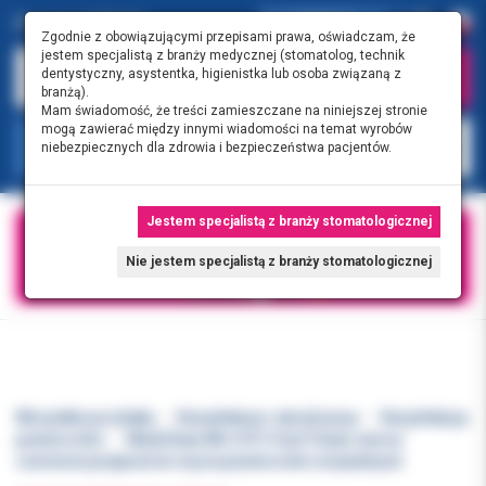
0.00 PLN
0
Zgodnie z obowiązującymi przepisami prawa, oświadczam, że
jestem specjalistą z branży medycznej (stomatolog, technik
dentystyczny, asystentka, higienistka lub osoba związaną z
branżą).
Mam świadomość, że treści zamieszczane na niniejszej stronie
mogą zawierać między innymi wiadomości na temat wyrobów
KATEGORIE
niebezpiecznych dla zdrowia i bezpieczeństwa pacjentów.
Jestem specjalistą z branży stomatologicznej
Nie jestem specjalistą z branży stomatologicznej
Wszystkie produkty
Dezynfekcja i sterylizacja
Dezynfekcja
powierzchni
MediClean MC 210 1l Surf Clean owoce
czerwone preparat do mycia powierzchni zmywalnych