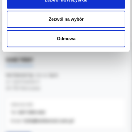
Zezwól na wybór
Odmowa
DANE FIRMY
Kol-Dental Sp. z o. o. Sp.k.
ul. Cylichowska 6
04-769 Warszawa
OBSŁUGA B2B
607-900-442
Tel:
b2b@koldental.com.pl
Email: