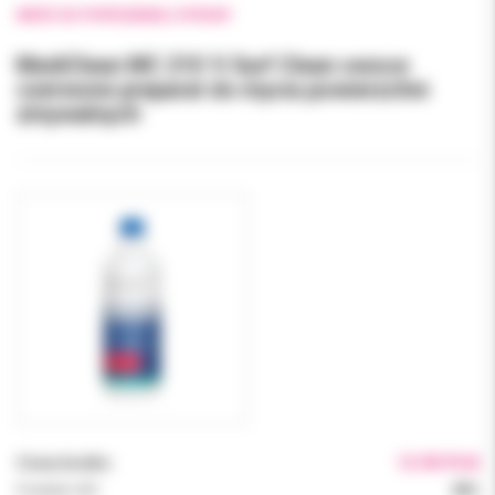
WRÓĆ DO POPRZEDNIEJ STRONY
MediClean MC 210 1l Surf Clean owoce
czerwone preparat do mycia powierzchni
zmywalnych
Cena brutto:
12.90 PLN
Podatek VAT:
23%