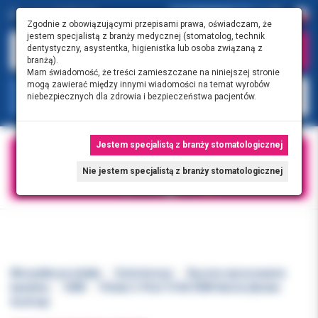
0.00 PLN
0
Zgodnie z obowiązującymi przepisami prawa, oświadczam, że
jestem specjalistą z branży medycznej (stomatolog, technik
dentystyczny, asystentka, higienistka lub osoba związaną z
branżą).
Mam świadomość, że treści zamieszczane na niniejszej stronie
mogą zawierać między innymi wiadomości na temat wyrobów
KATEGORIE
niebezpiecznych dla zdrowia i bezpieczeństwa pacjentów.
Jestem specjalistą z branży stomatologicznej
Nie jestem specjalistą z branży stomatologicznej
Wszystkie produkty
Endodoncja
Ręczne opracowanie
kanałów
VDW
Pilniki C-Pilot 19 06 VDW Sterile (blister
6szt/op)