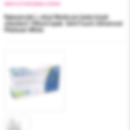
WRÓĆ DO POPRZEDNIEJ STRONY
Rękawiczki L nitryl Medicom białe b/pdr
standard 100szt/opak. SafeTouch Advanced
Platinum White