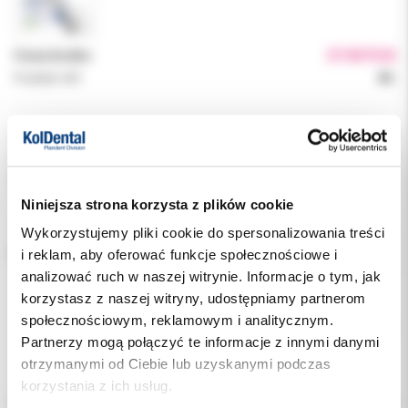
Cena brutto:
27.00 PLN
Podatek VAT:
8%
Indeks:
1174N-D
Producent:
MEDICOM
Dostępność:
niedostępny
Niniejsza strona korzysta z plików cookie
Wykorzystujemy pliki cookie do spersonalizowania treści
i reklam, aby oferować funkcje społecznościowe i
ROZMIAR:
analizować ruch w naszej witrynie. Informacje o tym, jak
korzystasz z naszej witryny, udostępniamy partnerom
społecznościowym, reklamowym i analitycznym.
Chwilowo brak
Partnerzy mogą połączyć te informacje z innymi danymi
otrzymanymi od Ciebie lub uzyskanymi podczas
Opis
korzystania z ich usług.