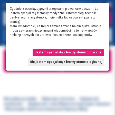
0.00 PLN
0
Zgodnie z obowiązującymi przepisami prawa, oświadczam, że
jestem specjalistą z branży medycznej (stomatolog, technik
dentystyczny, asystentka, higienistka lub osoba związaną z
branżą).
Mam świadomość, że treści zamieszczane na niniejszej stronie
mogą zawierać między innymi wiadomości na temat wyrobów
KATEGORIE
niebezpiecznych dla zdrowia i bezpieczeństwa pacjentów.
Jestem specjalistą z branży stomatologicznej
Nie jestem specjalistą z branży stomatologicznej
Wszystkie produkty
Materiały ochronne
Rękawiczki
niesterylne
Rękawiczki L nitryl Medicom białe b/pdr standard
100szt/opak. SafeTouch Advanced Platinum White