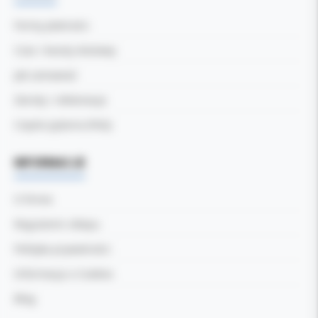
Formy płatności
Czas i koszty dostawy
Jak zamawiać
Zwroty i reklamacje
Częste pytania (FAQ)
INFORMACJE
O firmie
Regulamin sklepu
Polityka prywatności
Informacja o Cookies
Blog