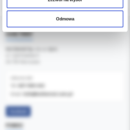
Odmowa
DANE FIRMY
Kol-Dental Sp. z o. o. Sp.k.
ul. Cylichowska 6
04-769 Warszawa
OBSŁUGA B2B
607-900-442
Tel:
b2b@koldental.com.pl
Email:
Facebook
POMOC