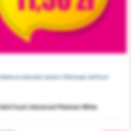
ryl Medicom białe b/pdr standard 100szt/opak. SafeTouch
. SafeTouch Advanced Platinum White