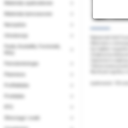
Materiały opatrunkowe
Materiały tymczasowe
Opis
Doda
Narzędzia
Ortodoncja
Rękawiczki SafeTouc
Wykonane z cieńszeg
Paski, Kształtki, Formówki,
Są miękkie i wygodn
Kliny
Zwiększona elastyczn
Zapewnia to większą
Periodontologia
Teksturowana powier
Wyrób jest zgodny z
Planmeca
opakowanie: 100 sztu
Profilaktyka
Protetyka
RTG
Ślinociągi i ssaki