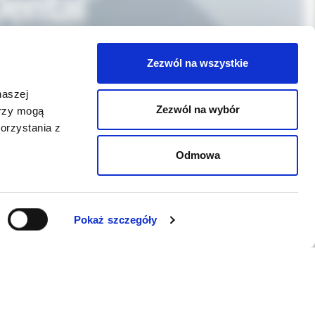
Zezwól na wszystkie
naszej
Zezwól na wybór
erzy mogą
orzystania z
Odmowa
Pokaż szczegóły
WSPARCIE
Jeśli zauważyli Państwo problem z
funkcjonowaniem serwisu: