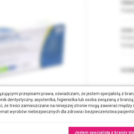
Cena 
Podate
Indeks
Produc
Dostęp
ROZMI
zującymi przepisami prawa, oświadczam, że jestem specjalistą z bra
hnik dentystyczny, asystentka, higienistka lub osoba związaną z branżą)
że treści zamieszczane na niniejszej stronie mogą zawierać między 
emat wyrobów niebezpiecznych dla zdrowia i bezpieczeństwa pacjentó
Jestem specjalistą z branży st