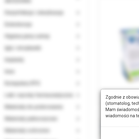
AKCESORIA
Dezynfekcja i sterylizacja
Endodoncja
Higiena jamy ustnej
Igły i strzykawki
Implanty
Inne
Komputery RTG
Leki i wyroby farmaceutyczne
Zgodnie z obowią
(stomatolog, tec
Materiały do polerowania
Mam świadomość, 
wiadomości na t
Materiały jednorazowe
Materiały ochronne