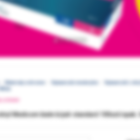
Materiały ochronne
Rękawiczki niesterylne
Rękawiczki L nit
White
EJ STRONY
nitryl Medicom białe b/pdr standard 100szt/opak