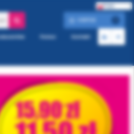
Polski
0.00 PLN
ach
0
roducentów
Pomoc
Kontakt