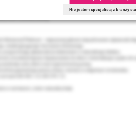
Nie jestem specjalistą z branży s
tkowe dokumenty
h Advanced Platinum - najwyższej jakości niepudrowane rękawiczki di
o, niealergizującego tworzywa nitrylowego.
e, przypominają rękawiczki produkowane z naturalnego lateksu.
ość umożliwia lepsze dopasowanie do dłoni i minimalizuje ryzyko ich 
 swobodę ruchu dłoni oraz ergonomiczną pracę.
zchnia gwarantuje pewny chwyt, również w wilgotnym środowisku.
 normami EN-455-1/2 i EN-374-1/2.
k w rozmiarze L, kolor naturalny biały