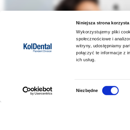
Niniejsza strona korzysta
Wykorzystujemy pliki cook
społecznościowe i analizo
witryny, udostępniamy pa
połączyć te informacje z 
ich usług.
Wybór
Niezbędne
zgody
DANE FIRMY
POMOC
Kol-Dental Sp. z o. o. Sp.k.
Formy płat
ul. Cylichowska 6