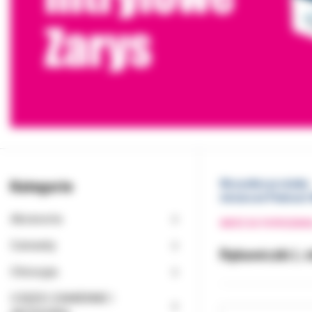
Kategorie
Wszystkie produkty
Advanced Platinum 
Akcesoria
WRÓĆ DO POPRZEDNI
Cementy
Rękawiczki L 
Chirurgia
CZĘŚCI ZAMIENNE I