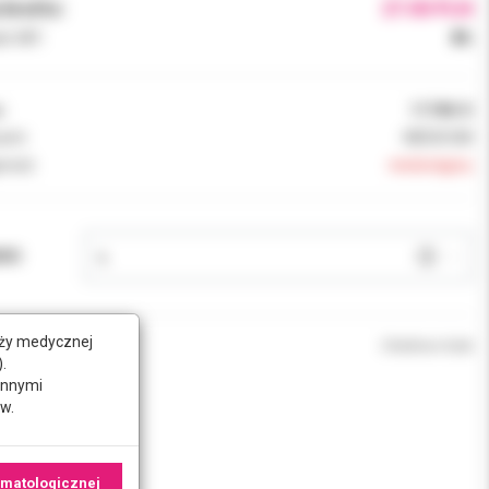
brutto:
27.00 PLN
k VAT:
8%
:
1174N-D
ent:
MEDICOM
ność:
niedostępny
AR:
nży medycznej
Chwilowo brak
.
innymi
w.
omatologicznej