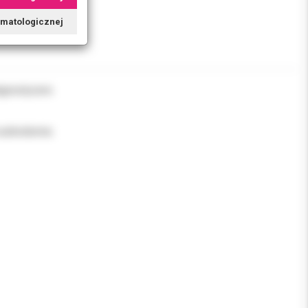
tomatologicznej
agnostyczne.
uszkodzenia.