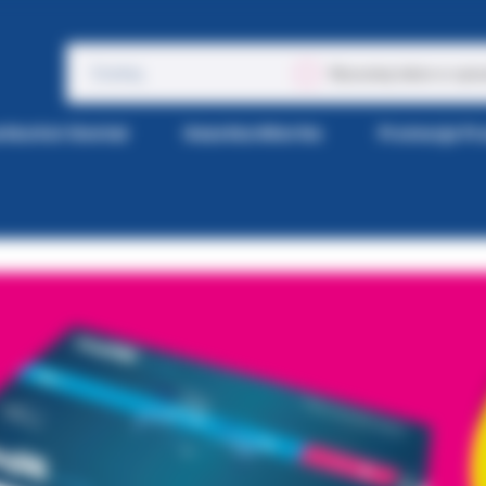
Wyszukaj także w opis
tka Kol-Dental
Gazetka Wiertła
Promocje P