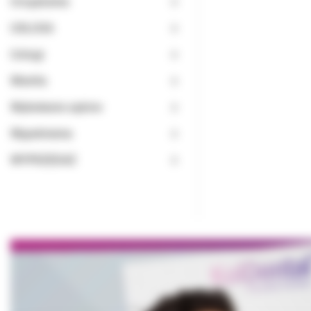
Urządzenia
USŁUGA
Usługi
Wiertła
Wybielanie zębów
Wypełnienia
WYPRZEDAŻ