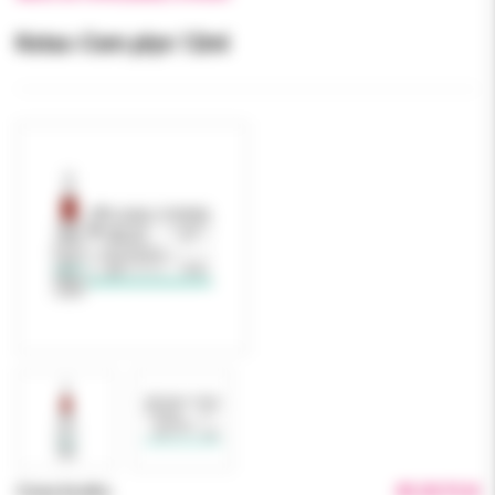
Ketac-Cem płyn 12ml
Cena brutto:
85.00 PLN