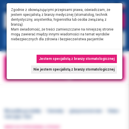
0.00 PLN
0
Zgodnie z obowiązującymi przepisami prawa, oświadczam, że
jestem specjalistą z branży medycznej (stomatolog, technik
dentystyczny, asystentka, higienistka lub osoba związaną z
branżą).
Mam świadomość, że treści zamieszczane na niniejszej stronie
mogą zawierać między innymi wiadomości na temat wyrobów
KATEGORIE
niebezpiecznych dla zdrowia i bezpieczeństwa pacjentów.
Jestem specjalistą z branży stomatologicznej
Nie jestem specjalistą z branży stomatologicznej
Wszystkie produkty
Cementy
glasjonomerowe
Ketac-
Cem płyn 12ml
WRÓĆ DO POPRZEDNIEJ STRONY