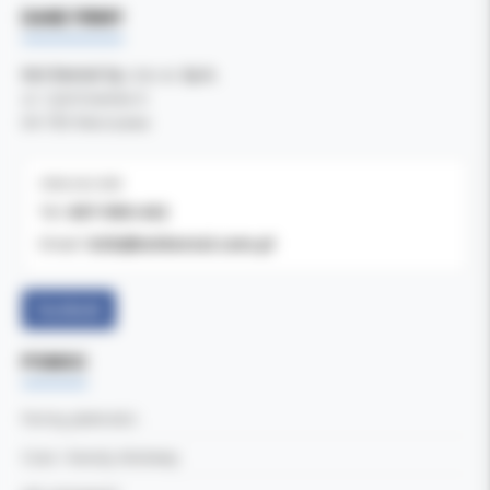
DANE FIRMY
Kol-Dental Sp. z o. o. Sp.k.
ul. Cylichowska 6
04-769 Warszawa
OBSŁUGA B2B
607-900-442
Tel:
b2b@koldental.com.pl
Email:
Facebook
POMOC
Formy płatności
Czas i koszty dostawy