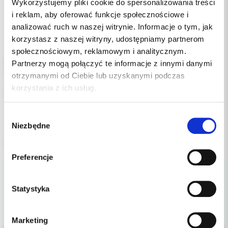
Wykorzystujemy pliki cookie do spersonalizowania treści
i reklam, aby oferować funkcje społecznościowe i
analizować ruch w naszej witrynie. Informacje o tym, jak
korzystasz z naszej witryny, udostępniamy partnerom
społecznościowym, reklamowym i analitycznym.
Ketac™ Cem – cieniujący na zdjęciach radiologicznych cement
Partnerzy mogą połączyć te informacje z innymi danymi
lutujący na bazie szkło-jonomeru do osadzania:
otrzymanymi od Ciebie lub uzyskanymi podczas
- porcelanowych, metalowych i kompozytowych wkładów,
korzystania z ich usług.
nakładów, koron i mostów,
- ćwieków i śrub,
- pierścieni ortodontycznych,
Wybór
- oraz do użycia jako podkład
Niezbędne
zgody
uzupełnienie: płyn 12ml
Preferencje
Statystyka
Marketing