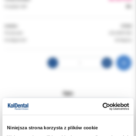
Podatek VAT:
8%
Indeks:
37220
Producent:
SOLVENTUM
Dostępność:
dostępny
Opis
Dodatkowe dokumenty
Niniejsza strona korzysta z plików cookie