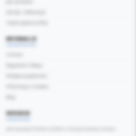
Jak zamawiać
Zwroty i reklamacje
Częste pytania (FAQ)
INFORMACJE
O firmie
Regulamin sklepu
Polityka prywatności
Informacja o Cookies
Blog
WSPARCIE
Jeśli zauważyli Państwo problem z funkcjonowaniem serwisu: