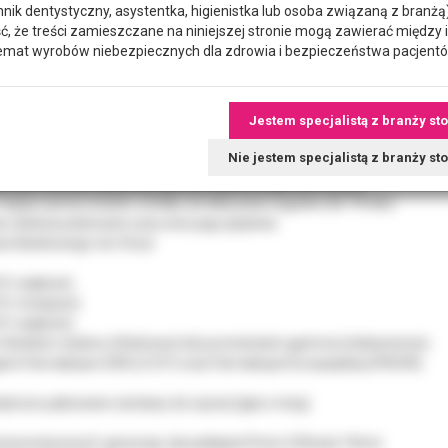
hnik dentystyczny, asystentka, higienistka lub osoba związaną z branżą)
że treści zamieszczane na niniejszej stronie mogą zawierać między 
emat wyrobów niebezpiecznych dla zdrowia i bezpieczeństwa pacjentó
l - powlekane szwy syntetyczne, wchłanialne, plecione i monofilamento
ntybakteryjną z poliglaktyny 910, która zapobiega infekcjom pooper
Jestem specjalistą z branży st
ęściej w tkankach zagrożonych zakażeniem.
ynny pasaż przez tkanki i łatwe sprowadzenie węzła oraz możliwość sk
Nie jestem specjalistą z branży s
cjenta - nie traumatyzują tkanek i nie tracą powleczenia podczas szyci
tywnym okresem podtrzymywania tkankowego (28-35 dni).
eguły wynosi średnio od kilku do kilkunastu tygodni (56-70 dni).
 ułatwia pobieranie szwu bez jego plątania.
a tkankowego nici Vicryl:
0 i większe).
0 i mniejsze).
0 i większe).
e tlenkiem etylenu (fioletowe) lub promieniami gamma (niebarwione).
i Farmakopei USA (U.S.P.) oraz Farmakopei Europejskiej (PhEUR).
yńczo pakowane zestawy do szycia (igła z nicią)
a kosmetyczna II. generacji, dwuwklęsła Prime 3/8 koła 19mm