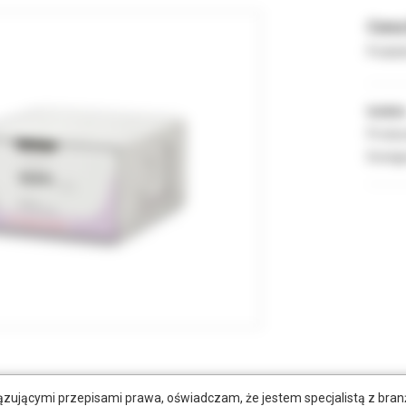
Cena 
Podate
Indeks
Produc
Dostęp
tkowe dokumenty
zującymi przepisami prawa, oświadczam, że jestem specjalistą z bra