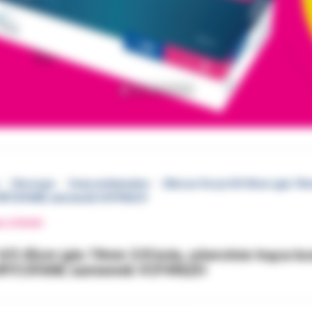
Chirurgia
Szwy wchłanialne
Ethicon Vicryl 4/0 45cm igła 19
- WYCOFANE zamiennik VCP496ZH
EJ STRONY
l 4/0 45cm igła 19mm 3/8 koła, odwrotnie tnąca 
- WYCOFANE zamiennik VCP496ZH