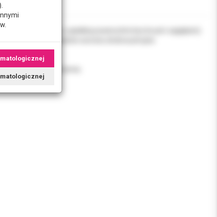
.
innymi
w.
we (jednowłóknowe, o gładkiej powierzchni bez bruzd i zagłębień).
acyjnym poprzez hamowanie wzrostu drobnoustrojów
omatologicznej
orygowania jego położenia.
tomatologicznej
a.