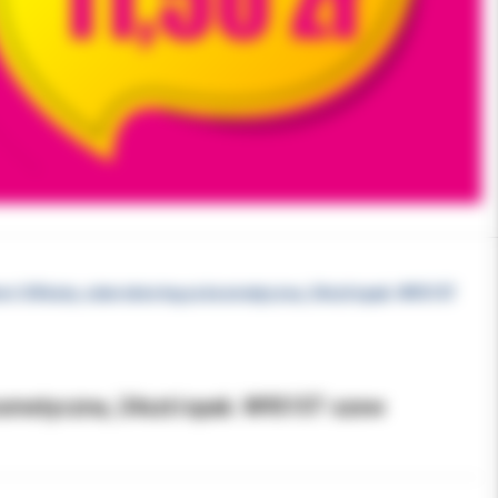
mm 3/8 koła, odwrotnie tnąca kosmetyczna, 24szt/opak. W9515T
kosmetyczna, 24szt/opak. W9515T szew