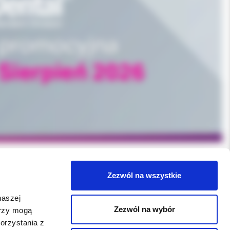
Zezwól na wszystkie
WSPARCIE
naszej
Zezwól na wybór
erzy mogą
Jeśli zauważyli Państwo problem z
orzystania z
funkcjonowaniem serwisu: