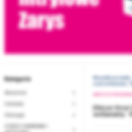
Kategorie
Wszystkie produkty
szew wchłanialny 
Akcesoria
WRÓĆ DO POPRZEDNI
Cementy
Ethicon Vicry
wchłanialny 
Chirurgia
CZĘŚCI ZAMIENNE I