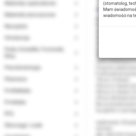
Materiały opatrunkowe
(stomatolog, tec
Mam świadomość, 
Materiały tymczasowe
wiadomości na t
Ethicon Coated Vicry
Posiadają powłokę a
Narzędzia
chorobotwórczych.
Ortodoncja
Stosuje się je najcz
Charakteryzuje je pł
Paski, Kształtki, Formówki,
Są bezpieczne dla pa
Kliny
Wyróżniają się efek
Okres wchłaniania z r
Periodontologia
Poręczne opakowanie
Profil podtrzymywani
Planmeca
75% po 14 dniach.
50% po 21 dniach (6/
Profilaktyka
40% po 21 dniach (7/
25% po 28 dniach (6/
Protetyka
Nici są sterylizowan
Są zgodne z wymogam
RTG
opakowanie: 24 pojed
Ślinociągi i ssaki
wymiary:
igła: odwrotnie tnąc