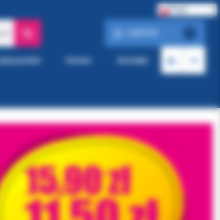
Polski
0.00 PLN
ach
0
roducentów
Pomoc
Kontakt