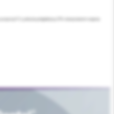
 proporcji 9:1), pokryta poliglaktyną 370 i stearynianem wapnia