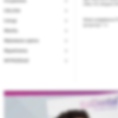
Urządzenia
nitka: 4/0, długość 
USŁUGA
Skład: poliglaktyna 9
Usługi
(proporcje 1:1)
Wiertła
Wybielanie zębów
Wypełnienia
WYPRZEDAŻ