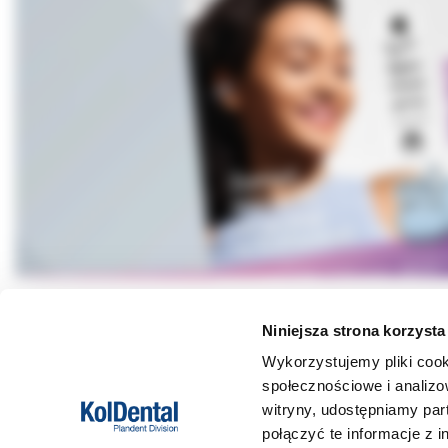
Niniejsza strona korzysta
Wykorzystujemy pliki cook
DANE FIRMY
POMOC
społecznościowe i analizo
witryny, udostępniamy pa
Kol-Dental Sp. z o. o. Sp.k.
Formy płat
połączyć te informacje z 
ul. Cylichowska 6