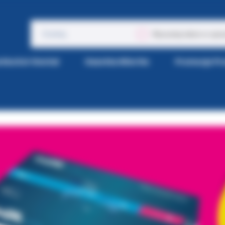
Wyszukaj także w opis
tka Kol-Dental
Gazetka Wiertła
Promocje P