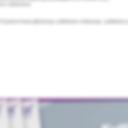
45cm, niebarwiona
10 (polimer kwasu glikolowego -poliklokoidu i mlekowego - polilaktydu w