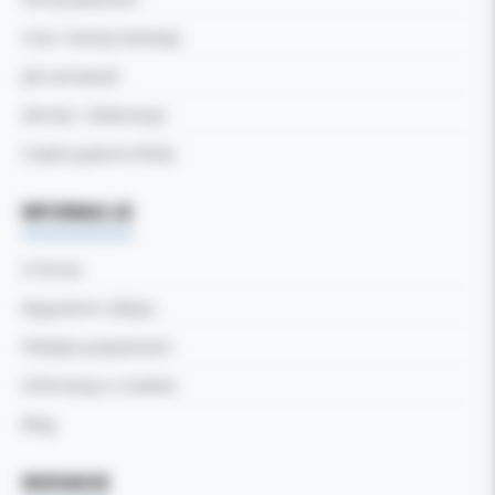
Czas i koszty dostawy
Jak zamawiać
Zwroty i reklamacje
Częste pytania (FAQ)
INFORMACJE
O firmie
Regulamin sklepu
Polityka prywatności
Informacja o Cookies
Blog
WSPARCIE