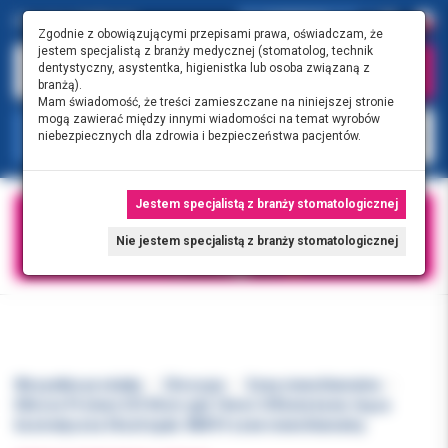
0.00 PLN
0
Zgodnie z obowiązującymi przepisami prawa, oświadczam, że
jestem specjalistą z branży medycznej (stomatolog, technik
dentystyczny, asystentka, higienistka lub osoba związaną z
branżą).
Mam świadomość, że treści zamieszczane na niniejszej stronie
mogą zawierać między innymi wiadomości na temat wyrobów
KATEGORIE
niebezpiecznych dla zdrowia i bezpieczeństwa pacjentów.
Jestem specjalistą z branży stomatologicznej
Nie jestem specjalistą z branży stomatologicznej
Wszystkie produkty
Chirurgia
Szwy niewchłanialne
Ethicon Prolene 5/0 45cm igła 16mm 3/8 koła konw. tnąca
kosmetyczna 36szt/opak. 8681H szew niewchłanialny