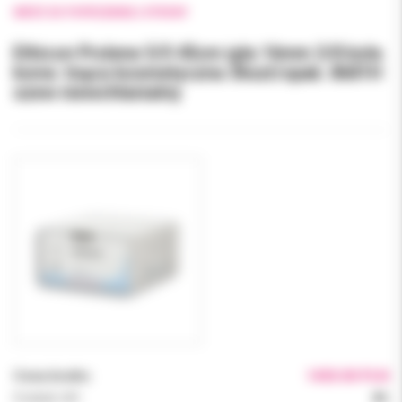
WRÓĆ DO POPRZEDNIEJ STRONY
Ethicon Prolene 5/0 45cm igła 16mm 3/8 koła
konw. tnąca kosmetyczna 36szt/opak. 8681H
szew niewchłanialny
Cena brutto:
1450.00 PLN
Podatek VAT:
8%