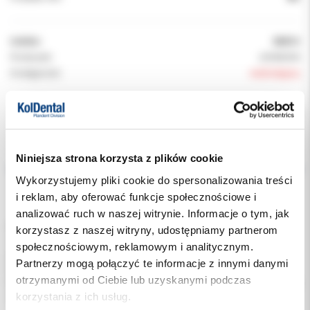
Indeks:
8681H
Producent:
JOHNSON
Dostępność:
niedostępny
Chwilowo brak
Opis
Niniejsza strona korzysta z plików cookie
Wykorzystujemy pliki cookie do spersonalizowania treści
Dodatkowe dokumenty
i reklam, aby oferować funkcje społecznościowe i
analizować ruch w naszej witrynie. Informacje o tym, jak
PROLENE 8681H to wysokiej jakości, niewchłanialny szew
korzystasz z naszej witryny, udostępniamy partnerom
chirurgiczny firmy Ethicon (Johnson & Johnson), wykonany z
społecznościowym, reklamowym i analitycznym.
polipropylenu – materiału cechującego się doskonałą
Partnerzy mogą połączyć te informacje z innymi danymi
biokompatybilnością oraz minimalną reakcją tkankową.
otrzymanymi od Ciebie lub uzyskanymi podczas
Przeznaczony do precyzyjnych procedur wymagających trwałości
korzystania z ich usług.
i estetyki, szczególnie w chirurgii skóry i chirurgii plastycznej.