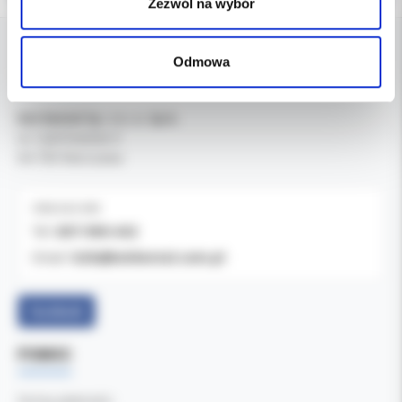
Zezwól na wybór
Odmowa
DANE FIRMY
Kol-Dental Sp. z o. o. Sp.k.
ul. Cylichowska 6
04-769 Warszawa
OBSŁUGA B2B
607-900-442
Tel:
b2b@koldental.com.pl
Email:
Facebook
POMOC
Formy płatności