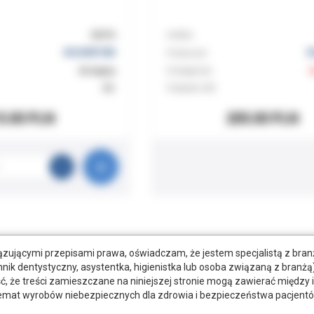
56976
Indeks:
SOLVENTUM
S
Producent
dostępny
n
Dostępność:
8%
Podatek VAT:
5.00 PLN
205.00 PLN
tkowe dokumenty
zującymi przepisami prawa, oświadczam, że jestem specjalistą z bra
hnik dentystyczny, asystentka, higienistka lub osoba związaną z branżą)
że treści zamieszczane na niniejszej stronie mogą zawierać między 
emat wyrobów niebezpiecznych dla zdrowia i bezpieczeństwa pacjentó