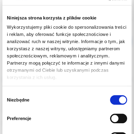
Indeks:
1600037-006
Producent:
BIEN AIR
Niniejsza strona korzysta z plików cookie
Dostępność:
dostępny
Wykorzystujemy pliki cookie do spersonalizowania treści
i reklam, aby oferować funkcje społecznościowe i
analizować ruch w naszej witrynie. Informacje o tym, jak
korzystasz z naszej witryny, udostępniamy partnerom
społecznościowym, reklamowym i analitycznym.
Partnerzy mogą połączyć te informacje z innymi danymi
otrzymanymi od Ciebie lub uzyskanymi podczas
Opis
korzystania z ich usług.
Dodatkowe dokumenty
Wybór
Niezbędne
zgody
Olej do konserwacji końcówek stomatologicznych.
Przeznaczony do stosowania ze smarowniczką.
Preferencje
opakowanie zawiera 6 nabojów