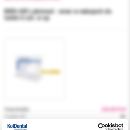
BIEN AIR Lubrimed - smar w nabojach do
turbin 6 szt. w op
Cena brutto:
234.00 PLN
Podatek VAT:
8%