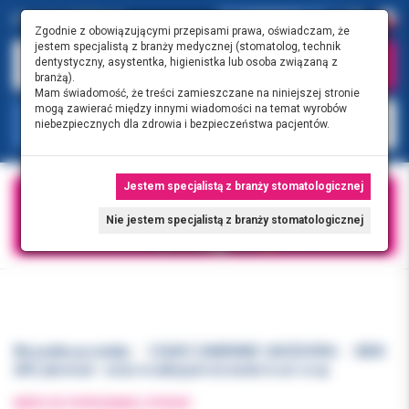
0.00 PLN
0
Zgodnie z obowiązującymi przepisami prawa, oświadczam, że
jestem specjalistą z branży medycznej (stomatolog, technik
dentystyczny, asystentka, higienistka lub osoba związaną z
branżą).
Mam świadomość, że treści zamieszczane na niniejszej stronie
mogą zawierać między innymi wiadomości na temat wyrobów
KATEGORIE
niebezpiecznych dla zdrowia i bezpieczeństwa pacjentów.
Jestem specjalistą z branży stomatologicznej
Nie jestem specjalistą z branży stomatologicznej
Wszystkie produkty
CZĘŚCI ZAMIENNE I AKCESORIA
BIEN
AIR Lubrimed - smar w nabojach do turbin 6 szt. w op
WRÓĆ DO POPRZEDNIEJ STRONY