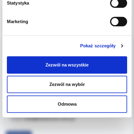
Statystyka
Marketing
Pokaż szczegóły
DANE FIRMY
Zezwól na wszystkie
Kol-Dental Sp. z o. o. Sp.k.
ul. Cylichowska 6
Zezwól na wybór
04-769 Warszawa
OBSŁUGA B2B
Odmowa
607-900-442
Tel:
b2b@koldental.com.pl
Email: