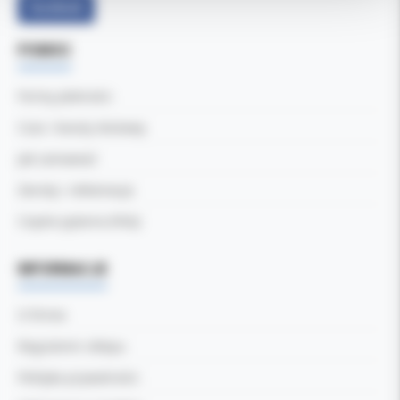
Facebook
POMOC
Formy płatności
Czas i koszty dostawy
Jak zamawiać
Zwroty i reklamacje
Częste pytania (FAQ)
INFORMACJE
O firmie
Regulamin sklepu
Polityka prywatności