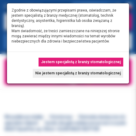
0.00 PLN
0
Zgodnie z obowiązującymi przepisami prawa, oświadczam, że
jestem specjalistą z branży medycznej (stomatolog, technik
dentystyczny, asystentka, higienistka lub osoba związaną z
branżą).
Mam świadomość, że treści zamieszczane na niniejszej stronie
mogą zawierać między innymi wiadomości na temat wyrobów
KATEGORIE
niebezpiecznych dla zdrowia i bezpieczeństwa pacjentów.
Jestem specjalistą z branży stomatologicznej
Nie jestem specjalistą z branży stomatologicznej
Wszystkie produkty
Ortodoncja
Elementy elastyczne do
aparatów stałych
Guziki okrągłe estetyczne przezroczyste
MULTI DynaFlex op./20szt. CLEAR MULTI BUTTON