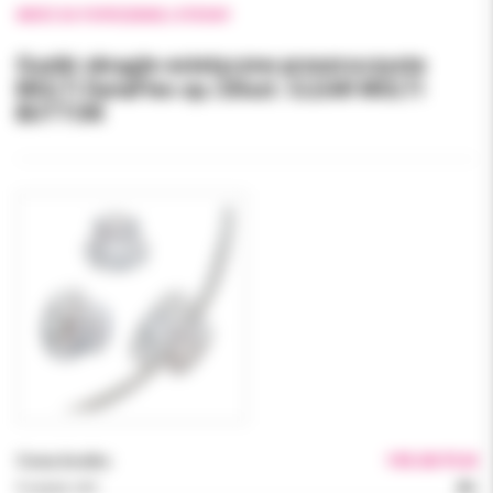
WRÓĆ DO POPRZEDNIEJ STRONY
Guziki okrągłe estetyczne przezroczyste
MULTI DynaFlex op./20szt. CLEAR MULTI
BUTTON
Cena brutto:
195.00 PLN
Podatek VAT:
8%