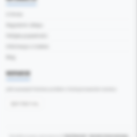
O firmie
Regulamin sklepu
Polityka prywatności
Informacja o Cookies
Blog
WSPARCIE
Jeśli zauważyli Państwo problem z funkcjonowaniem serwisu:
Zgłoś błąd tutaj
Wszelkie prawa zastrzeżone ©
Kol-Dental - Serwis internetowy