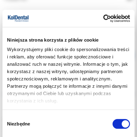
Indeks:
2008
Producent:
DYNAFLEX
Dostępność:
dostępny
Niniejsza strona korzysta z plików cookie
Wykorzystujemy pliki cookie do spersonalizowania treści
i reklam, aby oferować funkcje społecznościowe i
analizować ruch w naszej witrynie. Informacje o tym, jak
korzystasz z naszej witryny, udostępniamy partnerom
społecznościowym, reklamowym i analitycznym.
Opis
Partnerzy mogą połączyć te informacje z innymi danymi
otrzymanymi od Ciebie lub uzyskanymi podczas
korzystania z ich usług.
Dodatkowe dokumenty
Wybór
Guziki estetyczne DynaFlex/ op. 20szt.
Niezbędne
zgody
Super przezroczyste z super siłą wiązania.
Opatentowana podstawa z centalnym rowkiem i licznymi