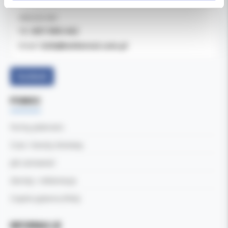
OBSŁUGA B2B
607-900-442
Tel:
b2b@koldental.com.pl
Email:
Facebook
POMOC
Formy płatności
Czas i koszty dostawy
Jak zamawiać
Zwroty i reklamacje
Częste pytania (FAQ)
INFORMACJE