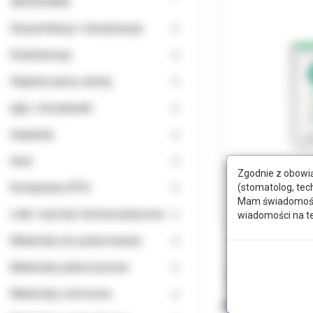
AKCESORIA
Dezynfekcja i sterylizacja
Endodoncja
Higiena jamy ustnej
Igły i strzykawki
Implanty
Inne
Zgodnie z obowią
Komputery RTG
(stomatolog, tec
Mam świadomość, 
Leki i wyroby farmaceutyczne
wiadomości na t
Materiały do polerowania
Materiały jednorazowe
Opis
Doda
Materiały ochronne