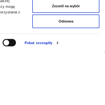
naszej
Zezwól na wybór
erzy mogą
orzystania z
Odmowa
Pokaż szczegóły
WSPARCIE
Jeśli zauważyli Państwo problem z
funkcjonowaniem serwisu: