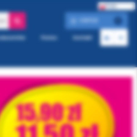
Polski
0.00 PLN
ach
0
roducentów
Pomoc
Kontakt