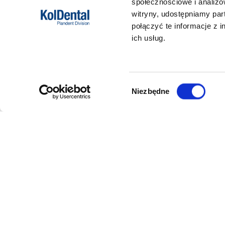
społecznościowe i analizo
witryny, udostępniamy pa
połączyć te informacje z 
ich usług.
Wybór
Niezbędne
zgody
DANE FIRMY
POMOC
Kol-Dental Sp. z o. o. Sp.k.
Formy płat
ul. Cylichowska 6