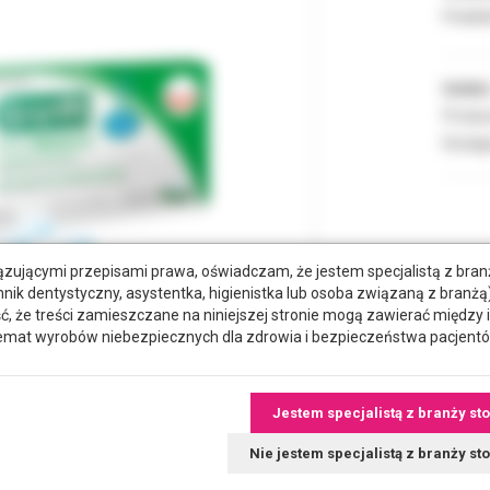
Podate
Indeks
Produc
Dostęp
zującymi przepisami prawa, oświadczam, że jestem specjalistą z bra
hnik dentystyczny, asystentka, higienistka lub osoba związaną z branżą)
że treści zamieszczane na niniejszej stronie mogą zawierać między 
emat wyrobów niebezpiecznych dla zdrowia i bezpieczeństwa pacjentó
Jestem specjalistą z branży st
tkowe dokumenty
Nie jestem specjalistą z branży s