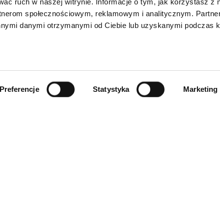
wać ruch w naszej witrynie. Informacje o tym, jak korzystasz z 
rtnerom społecznościowym, reklamowym i analitycznym. Partn
innymi danymi otrzymanymi od Ciebie lub uzyskanymi podczas k
Preferencje
Statystyka
Marketing
INFORMACJE
ności
O firmie