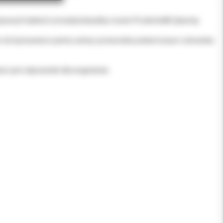
nych bakterii Limosilactobacillus reuteri Prodentis® (dawniej
m do bytowania w jamie ustnej i przewodzie pokarmowym człowieka.
 i jest odpowiedni dla wegetarian.