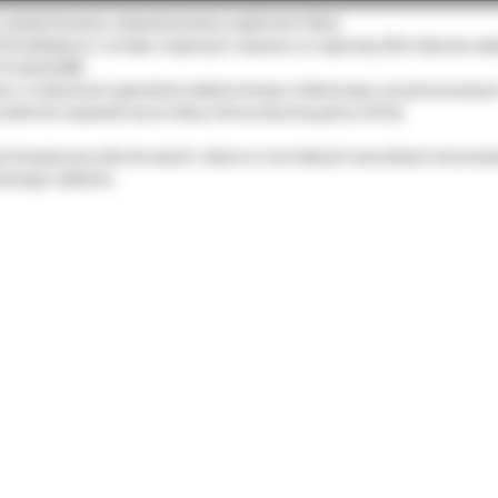
o opatentowany, zaawansowany suplement diety.
PerioBalance o smaku miętowym zawiera co najmniej 200 milionów aktyw
 Prodentis®).
nym z nielicznych gatunków bakterii kwasu mlekowego, przystosowany
zdolność wiązania się ze śliną i błoną śluzową jamy ustnej.
t bezpieczny dla dorosłych i dzieci w normalnych warunkach stosowania
wieżego oddechu.