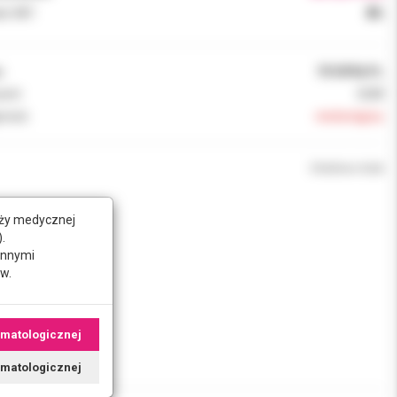
k VAT:
8%
:
7010FNLPL
ent:
GUM
ność:
niedostępny
Chwilowo brak
nży medycznej
.
innymi
w.
omatologicznej
tomatologicznej