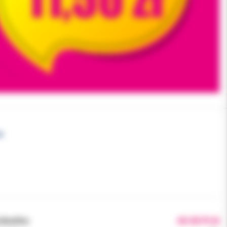
p
brutto:
69.00 PLN