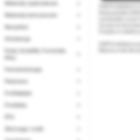
Materiały opatrunkowe
GUM PerioBalance t
Każda pastylka GUM 
Materiały tymczasowe
Lactobacillus reuteri
Szczep ten jest jed
Narzędzia
Posiada on unikalną 
Ortodoncja
GUM PerioBalance jes
Paski, Kształtki, Formówki,
Miętowy smak dla ś
Kliny
Periodontologia
Planmeca
Profilaktyka
Protetyka
RTG
Ślinociągi i ssaki