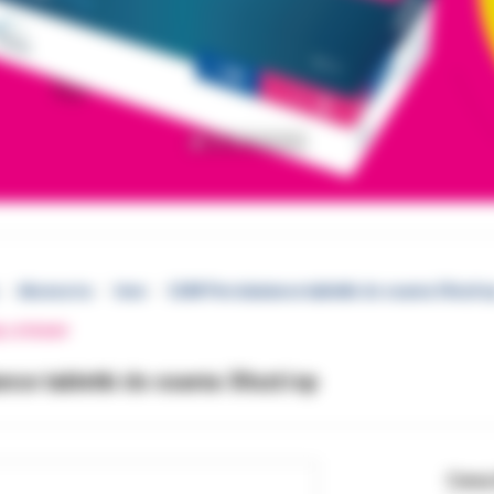
Akcesoria
Inne
GUM Periobalance tabletki do ssania 30szt/o
EJ STRONY
nce tabletki do ssania 30szt/op
Cena 