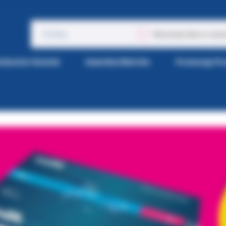
Wyszukaj także w opis
tka Kol-Dental
Gazetka Wiertła
Promocje P