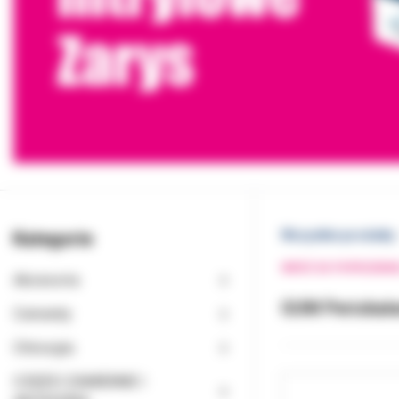
Kategorie
Wszystkie produkty
WRÓĆ DO POPRZEDNI
Akcesoria
GUM Periobala
Cementy
Chirurgia
CZĘŚCI ZAMIENNE I