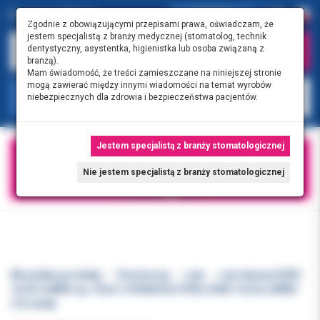
0.00 PLN
0
Zgodnie z obowiązującymi przepisami prawa, oświadczam, że
jestem specjalistą z branży medycznej (stomatolog, technik
dentystyczny, asystentka, higienistka lub osoba związaną z
branżą).
Mam świadomość, że treści zamieszczane na niniejszej stronie
mogą zawierać między innymi wiadomości na temat wyrobów
KATEGORIE
niebezpiecznych dla zdrowia i bezpieczeństwa pacjentów.
Jestem specjalistą z branży stomatologicznej
Nie jestem specjalistą z branży stomatologicznej
Wszystkie produkty
Ortodoncja
Łuki
Łuk stalowy EURO
16/22 LOWER op./10szt. STAINLESS STEEL EURO 16/22 LOWER
(10 sztuk)