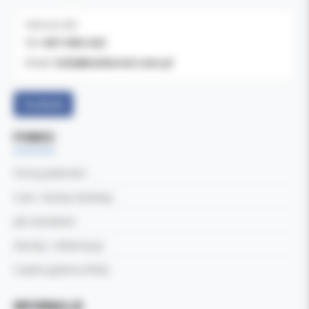
OBSŁUGA B2B
607-900-442
Tel:
b2b@koldental.com.pl
Email:
Facebook
POMOC
Formy płatności
Czas i koszty dostawy
Jak zamawiać
Zwroty i reklamacje
Częste pytania (FAQ)
INFORMACJE