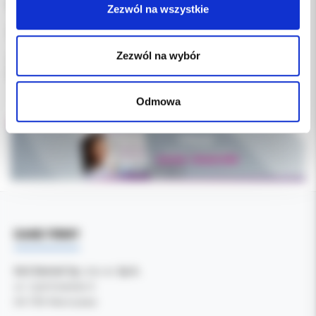
komfort pacjenta
Zezwól na wszystkie
Zastosowanie :
Zezwól na wybór
Zaawansowana faza leczenia ortodontycznego
Precyzyjne ustawianie i stabilizacja zębów w łuku dolnym
Odmowa
DANE FIRMY
Kol-Dental Sp. z o. o. Sp.k.
ul. Cylichowska 6
04-769 Warszawa