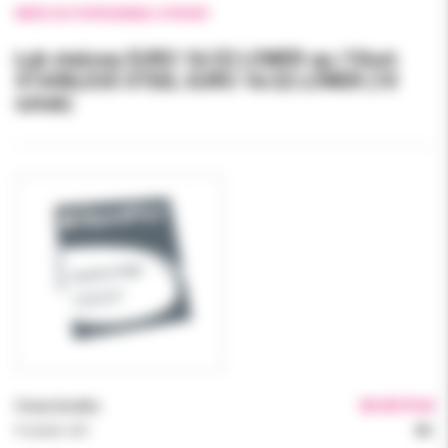
WRÓĆ DO POPRZEDNIEJ STRONY
Łuk stalowy EURO 16/22 LOWER op./10szt.
STAINLESS STEEL EURO 16/22 LOWER (10
sztuk)
Cena brutto:
30.00 PLN
Podatek VAT:
8%