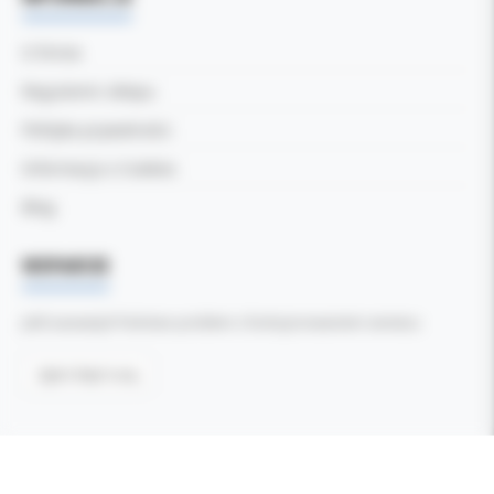
O firmie
Regulamin sklepu
Polityka prywatności
Informacja o Cookies
Blog
WSPARCIE
Jeśli zauważyli Państwo problem z funkcjonowaniem serwisu:
Zgłoś błąd tutaj
Wszelkie prawa zastrzeżone ©
Kol-Dental - Serwis internetowy