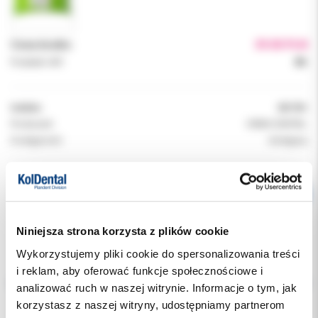
Cena brutto:
39.00 PLN
Podatek VAT:
8%
Indeks:
301761
Producent:
ORBIS DENTAL
Dostępność:
dostępny
Niniejsza strona korzysta z plików cookie
Wykorzystujemy pliki cookie do spersonalizowania treści
Opis
i reklam, aby oferować funkcje społecznościowe i
analizować ruch w naszej witrynie. Informacje o tym, jak
Dodatkowe dokumenty
korzystasz z naszej witryny, udostępniamy partnerom