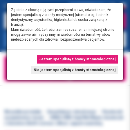
0.00 PLN
0
Zgodnie z obowiązującymi przepisami prawa, oświadczam, że
jestem specjalistą z branży medycznej (stomatolog, technik
dentystyczny, asystentka, higienistka lub osoba związaną z
branżą).
Mam świadomość, że treści zamieszczane na niniejszej stronie
mogą zawierać między innymi wiadomości na temat wyrobów
KATEGORIE
niebezpiecznych dla zdrowia i bezpieczeństwa pacjentów.
Jestem specjalistą z branży stomatologicznej
Nie jestem specjalistą z branży stomatologicznej
Wszystkie produkty
Dezynfekcja i sterylizacja
Chusteczki
(uzupełnienia i boxy)
ORBIS ORBI-Sept Wet Wipes chusteczki
L Sensitive 20x30 rozmiar L 80szt. zapach neutralny,