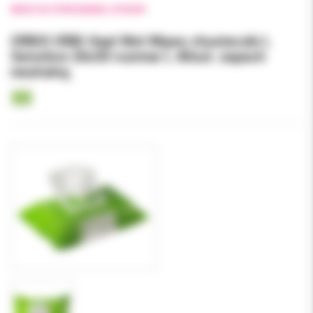
WRÓĆ DO POPRZEDNIEJ STRONY
ORBIS ORBI-Sept Wet Wipes chusteczki L
Sensitive 20x30 rozmiar L 80szt. zapach
neutralny,