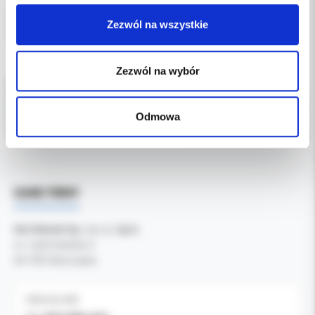
Opakowanie typu flow-pack: 80 chusteczek o wymiarach:
Zezwól na wszystkie
20x30cm (rozm. M), zapach neutralny
Zezwól na wybór
Odmowa
DANE FIRMY
Kol-Dental Sp. z o. o. Sp.k.
ul. Cylichowska 6
04-769 Warszawa
OBSŁUGA B2B