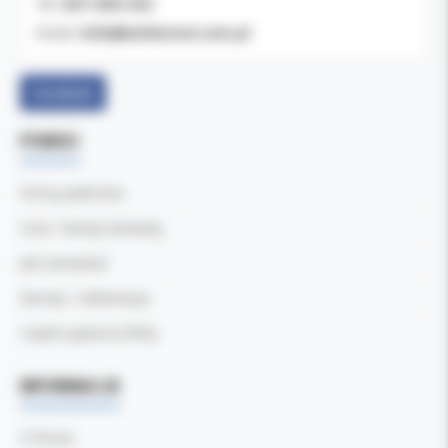
607-900-442
Tel:
b2b@koldental.com.pl
Email:
Facebook
POMOC
Formy płatności
Czas i koszty dostawy
Jak zamawiać
Zwroty i reklamacje
Częste pytania (FAQ)
INFORMACJE
O firmie