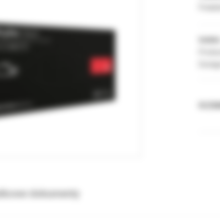
Podate
Indeks
Produc
Dostęp
ROZMI
tkowe dokumenty