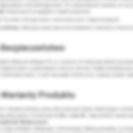
igienistkach stomatologicznych. Ich uniwersalność sprawia, że są 
ki:
Rutynowych przeglądów i badań pacjentów.
:
Procedur chirurgicznych, zachowawczych i higienizacyjnych.
sobistej:
Zabezpieczania rąk przed działaniem substancji chemiczn
 Bezpieczeństwo
lack należą do kategorii III, co oznacza, że stanowią skuteczną bari
 higienicznych w placówkach ochrony zdrowia. Dzięki bezlateksowej
t zminimalizowane, co jest niezwykle istotne przy częstej zmianie rę
 Warianty Produktu
rt i bezpieczeństwo pracy, kluczowy jest dobór właściwego rozmia
ją pełną gamę rozmiarową:
S, M, L oraz XL
. Odpowiednio dopasowa
ecjalistów Medycznych
 mają charakter edukacyjny i informacyjny. Należy pamiętać, że do