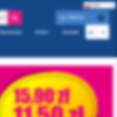
Polski
0.00 PLN
ach
0
roducentów
Pomoc
Kontakt