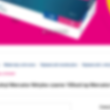
Materiały ochronne
Rękawiczki niesterylne
Rękawiczki L nit
EJ STRONY
itryl Mercator Nitrylex czarne 100szt/op Mercato
Cena 