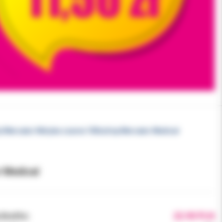
ryl Mercator Nitrylex czarne 100szt/op Mercator Medical
r Medical
brutto:
22.90 PLN