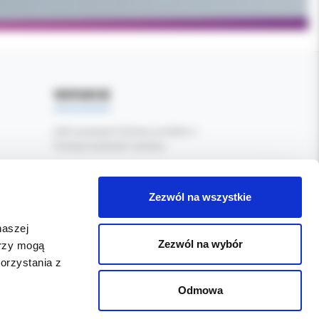
WSPARCIE
Jeśli zauważyli Państwo problem z
funkcjonowaniem serwisu:
Zgłoś błąd tutaj
Zezwól na wszystkie
naszej
Zezwól na wybór
erzy mogą
orzystania z
Odmowa