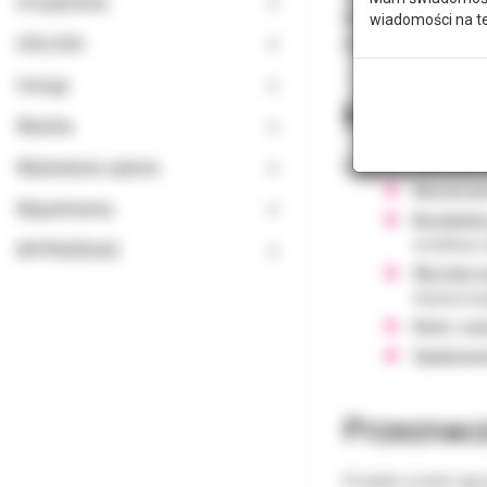
Urządzenia
Medical, zyskała uz
wiadomości na t
procesach diagnost
USŁUGA
Usługi
Kluczowe
Wiertła
Wybielanie zębów
Rękawice Mercator
Niesteryl
Wypełnienia
Bezlatek
wrażliwej 
WYPRZEDAŻ
Wysoka w
dopasowuj
Kolor cza
Opakowan
Przeznacz
Produkt został zapr