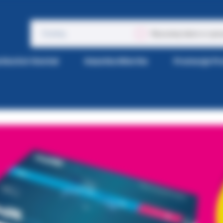
Wyszukaj także w opis
tka Kol-Dental
Gazetka Wiertła
Promocje P