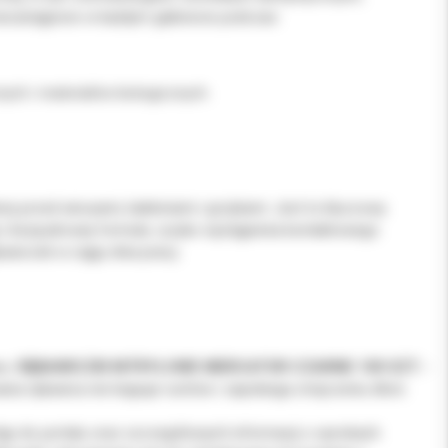
niezastąpione w każdym gabinecie podczas:
ych i materiałów biologicznych.
erę przed wirusami, bakteriami i grzybami. Jest to kluczowy
 i bezpudrowej formule, ryzyko wystąpienia kontaktowego
kawiczek w ciągu dnia pracy.
ru.
RĘKAWICZKI NITRYLOWE MERCATOR CZARNE 100 SZT. -
na rękawica nie krępuje ruchów i zapobiega zmęczeniu dłoni.
stęp do portalu oraz szczegółowych informacji o wyrobach