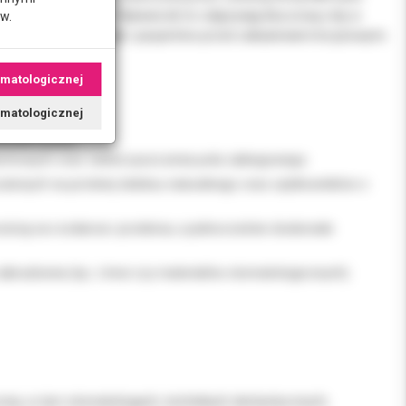
ametrom ochronnym. Rękawiczki te odgrywają kluczową rolę w
w.
sonel medyczny, jak i pacjentów przed zakażeniami krzyżowymi.
omatologicznej
tomatologicznej
andard pracy:
dechowych oraz zanieczyszczenia pola zabiegowego.
zulonych na proteiny lateksu naturalnego oraz użytkowników o
ścią na rozdarcia i przebicia, a jednocześnie doskonale
abrudzenia (np. z krwi czy materiałów stomatologicznych).
znej, w tym stomatologach, technikach dentystycznych,