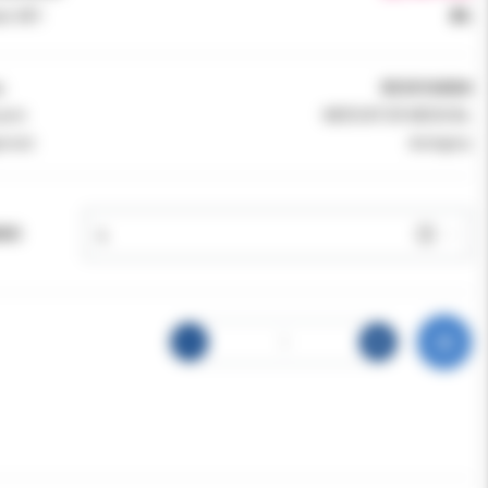
k VAT:
8%
:
RD30104004
ent:
MERCATOR MEDICAL
ność:
dostępny
AR: