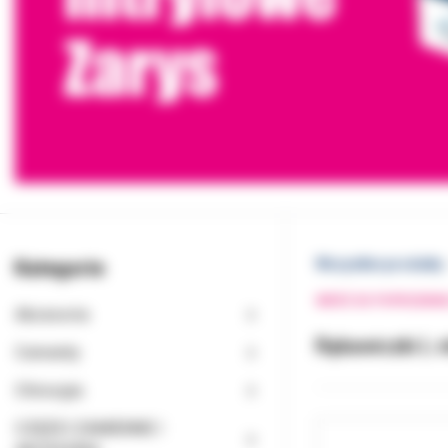
Kategorie
Wszystkie produkty
WRÓĆ DO POPRZEDNI
Akcesoria
Rękawiczki L n
Cementy
Chirurgia
CZĘŚCI ZAMIENNE I