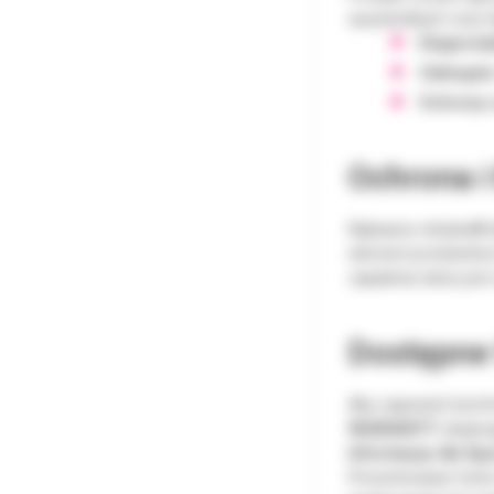
asystentkach oraz h
Diagnosty
Zabiegów
Ochrony o
Ochrona i
Rękawice nitrylex® b
element protokołów
zapalenia skóry jes
Dostępne
Aby zapewnić komfo
WARIANTY
obejmu
Informacje dla Sp
Prezentowane treści