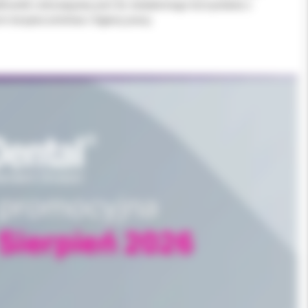
tkownik zobowiązany jest do świadomego korzystania z
m bezpieczeństwa i higieny pracy.