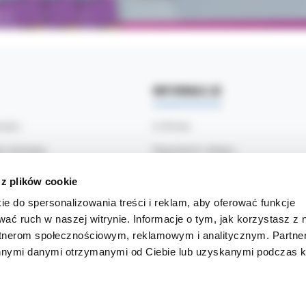
INFORMACJE
ności
O firmie
ty dostawy
Regulamin sklepu
ać
Polityka prywatności
 z plików cookie
klamacje
Informacja o Cookies
ie do spersonalizowania treści i reklam, aby oferować funkcje
wać ruch w naszej witrynie. Informacje o tym, jak korzystasz z 
nia (FAQ)
Blog
rtnerom społecznościowym, reklamowym i analitycznym. Partn
innymi danymi otrzymanymi od Ciebie lub uzyskanymi podczas k