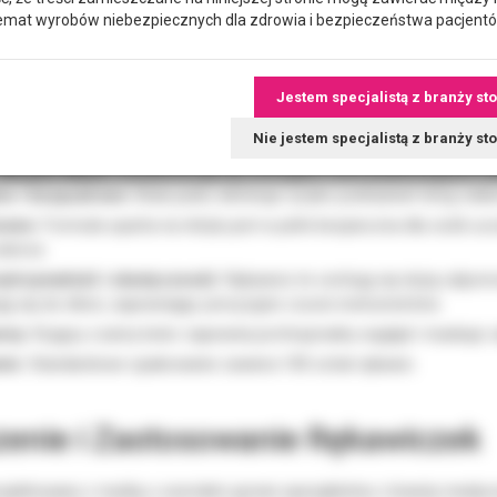
nanie profesjonalistów dzięki swojej niezawodności i wysokim par
emat wyrobów niebezpiecznych dla zdrowia i bezpieczeństwa pacjentó
ycznych oraz podczas wykonywania zabiegów, chroniąc zarówno per
Jestem specjalistą z branży st
 Cechy Produktu
Nie jestem specjalistą z branży s
Nitrylex Black
charakteryzują się szeregiem cech podnoszących st
ne i bezpudrowe:
Brak pudru eliminuje ryzyko podrażnień dróg od
sowe:
Formuła oparta na nitrylu jest w pełni bezpieczna dla osób uc
skórze.
ytrzymałość i elastyczność:
Rękawice te cechują się dużą odporno
ą się do dłoni, zapewniając precyzyjne czucie instrumentów.
rny:
Kryjący czarny kolor zapewnia profesjonalny wygląd i maskuje z
ie:
Standardowe opakowanie zawiera 100 sztuk rękawic.
enie i Zastosowanie Rękawiczek
ojektowany z myślą o szerokim gronie specjalistów z branży medyc