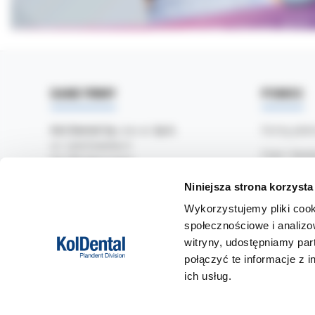
DANE FIRMY
POMOC
Kol-Dental Sp. z o. o. Sp.k.
Formy płat
ul. Cylichowska 6
Czas i kosz
04-769 Warszawa
Jak zamawi
Niniejsza strona korzysta
OBSŁUGA B2B
Zwroty i re
Wykorzystujemy pliki cook
607-900-442
Tel:
społecznościowe i analizo
Częste pyta
b2b@koldental.com.pl
Email:
witryny, udostępniamy pa
połączyć te informacje z 
ich usług.
Facebook