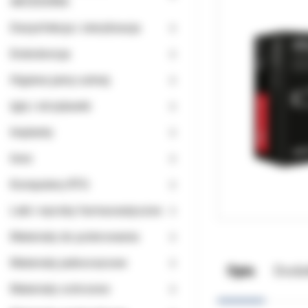
AKCESORIA
Dezynfekcja i sterylizacja
Endodoncja
Higiena jamy ustnej
Igły i strzykawki
Implanty
Inne
Komputery RTG
Leki i wyroby farmaceutyczne
Materiały do polerowania
Materiały jednorazowe
Opis
Doda
Materiały ochronne