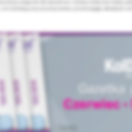
strzeżony wyłącznie dla operatorów z branży medycznej. Każdy uży
 ich instrukcją oraz przeznaczeniem, przestrzegając aktualnych nor