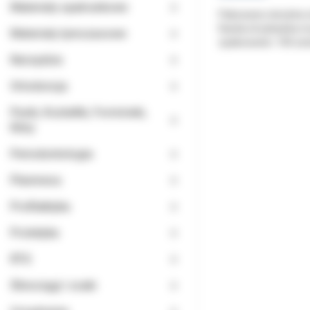
Materiały opatrunkowe
Pakowane sterylnie 
Każda strzykawka ma 
Materiały tymczasowe
opakowanie: 100 szt
Narzędzia
Ortodoncja
Paski, Kształtki, Formówki,
Kliny
Periodontologia
Planmeca
Profilaktyka
Protetyka
RTG
Ślinociągi i ssaki