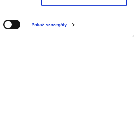
Pokaż szczegóły
WSPARCIE
Jeśli zauważyli Państwo problem z
funkcjonowaniem serwisu: