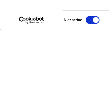
Wybór
Niezbędne
zgody
DANE FIRMY
POMOC
Kol-Dental Sp. z o. o. Sp.k.
Formy płat
ul. Cylichowska 6