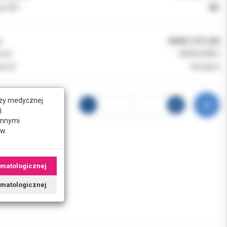
k VAT:
8%
:
MARG-010-200
ent:
MARGOMED
ność:
dostępny
nży medycznej
.
innymi
w.
omatologicznej
tomatologicznej