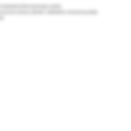
strzykawki jednorazowego użytku.
przeźroczysty cylinder i dokładnie oznaczoną skalę.
uk