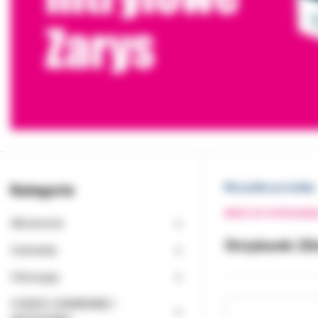
Kategorie
Wszystkie produkty
WRÓĆ DO POPRZEDNI
Akcesoria
Strzykawki 2
Cementy
Chirurgia
CZĘŚCI ZAMIENNE I