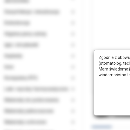
AKCESORIA
Dezynfekcja i sterylizacja
Endodoncja
Higiena jamy ustnej
Igły i strzykawki
Implanty
Zgodnie z obowią
(stomatolog, tec
Inne
Mam świadomość, 
wiadomości na t
Komputery RTG
Leki i wyroby farmaceutyczne
Materiały do polerowania
Materiały jednorazowe
Opis
Doda
Materiały ochronne