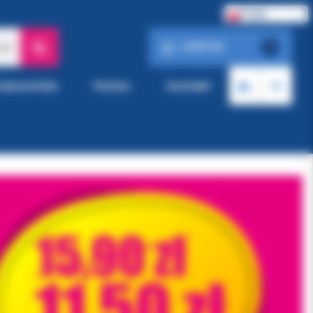
Polski
0.00 PLN
ach
0
roducentów
Pomoc
Kontakt