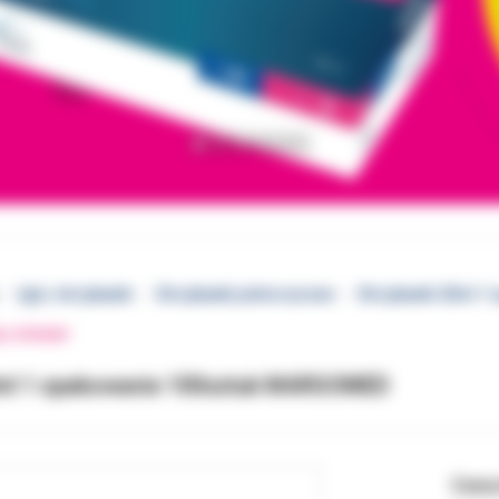
Igły i strzykawki
Strzykawki jednorazowe
Strzykawki 20ml 1
EJ STRONY
0ml 1 opakowanie 100sztuk MARGOMED
Cena 