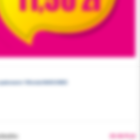
 opakowanie 100sztuk MARGOMED
brutto:
39.90 PLN