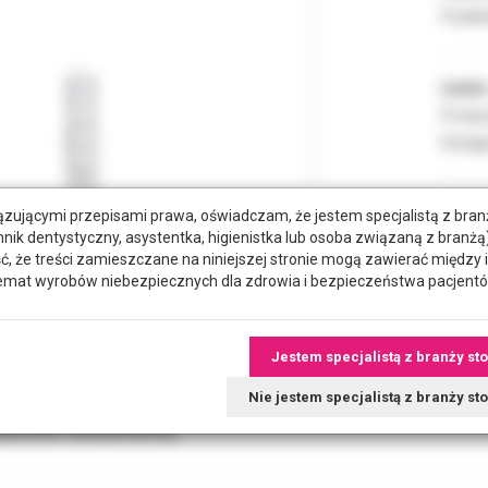
Podate
Indeks
Produc
Dostęp
zującymi przepisami prawa, oświadczam, że jestem specjalistą z bra
hnik dentystyczny, asystentka, higienistka lub osoba związaną z branżą)
że treści zamieszczane na niniejszej stronie mogą zawierać między 
emat wyrobów niebezpiecznych dla zdrowia i bezpieczeństwa pacjentó
Jestem specjalistą z branży st
Nie jestem specjalistą z branży s
tkowe dokumenty