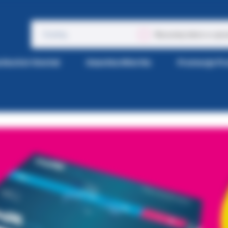
Wyszukaj także w opis
tka Kol-Dental
Gazetka Wiertła
Promocje P