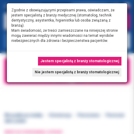
0.00 PLN
0
Zgodnie z obowiązującymi przepisami prawa, oświadczam, że
jestem specjalistą z branży medycznej (stomatolog, technik
dentystyczny, asystentka, higienistka lub osoba związaną z
branżą).
Mam świadomość, że treści zamieszczane na niniejszej stronie
mogą zawierać między innymi wiadomości na temat wyrobów
KATEGORIE
niebezpiecznych dla zdrowia i bezpieczeństwa pacjentów.
Jestem specjalistą z branży stomatologicznej
Nie jestem specjalistą z branży stomatologicznej
Wszystkie produkty
Ortodoncja
Pierścienie
Pierścień
3M 6 LR40+
WRÓĆ DO POPRZEDNIEJ STRONY