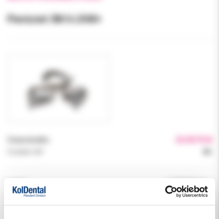
Pierścień 3M 6 LR40+
Cena brutto:
24.00 PLN
Podatek VAT:
8%
Indeks:
067960ML40+1
Producent:
3M ORTODONCJA
Dostępność:
dostępny