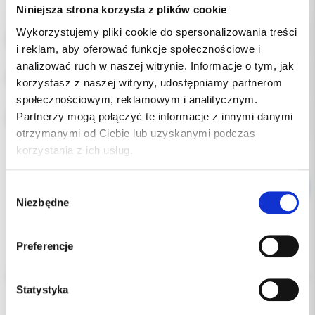
Niniejsza strona korzysta z plików cookie
Wykorzystujemy pliki cookie do spersonalizowania treści
ROZMIAR:
i reklam, aby oferować funkcje społecznościowe i
analizować ruch w naszej witrynie. Informacje o tym, jak
POZYCJA:
korzystasz z naszej witryny, udostępniamy partnerom
społecznościowym, reklamowym i analitycznym.
Partnerzy mogą połączyć te informacje z innymi danymi
RODZAJ:
otrzymanymi od Ciebie lub uzyskanymi podczas
korzystania z ich usług.
Wybór
Niezbędne
zgody
Preferencje
Opis
Statystyka
Dodatkowe dokumenty