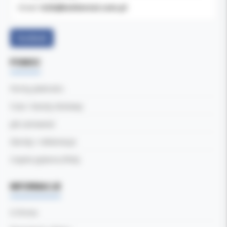
b2b@koldental.com.pl
Email:
Facebook
POMOC
Formy płatności
Czas i koszty dostawy
Jak zamawiać
Zwroty i reklamacje
Częste pytania (FAQ)
INFORMACJE
O firmie