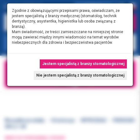
0.00 PLN
0
Zgodnie z obowiązującymi przepisami prawa, oświadczam, że
jestem specjalistą z branży medycznej (stomatolog, technik
dentystyczny, asystentka, higienistka lub osoba związaną z
branżą).
Mam świadomość, że treści zamieszczane na niniejszej stronie
mogą zawierać między innymi wiadomości na temat wyrobów
KATEGORIE
niebezpiecznych dla zdrowia i bezpieczeństwa pacjentów.
Jestem specjalistą z branży stomatologicznej
Nie jestem specjalistą z branży stomatologicznej
Wszystkie produkty
Ortodoncja
WYPRZEDAŻ
PIERŚCIEŃ
3M LL7-28
WRÓĆ DO POPRZEDNIEJ STRONY