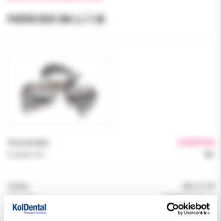
PIERŚCIEŃ 3M LL7-28
Cena brutto:
15.00 PLN
Podatek VAT:
8%
Indeks:
3M LL7-28
Producent:
3M ORTODONCJA
Dostępność:
dostępny