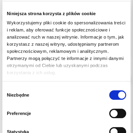
Niniejsza strona korzysta z plików cookie
ROZMIAR:
Wykorzystujemy pliki cookie do spersonalizowania treści
i reklam, aby oferować funkcje społecznościowe i
POZYCJA:
analizować ruch w naszej witrynie. Informacje o tym, jak
korzystasz z naszej witryny, udostępniamy partnerom
RODZAJ:
społecznościowym, reklamowym i analitycznym.
Partnerzy mogą połączyć te informacje z innymi danymi
otrzymanymi od Ciebie lub uzyskanymi podczas
korzystania z ich usług.
Wybór
Niezbędne
zgody
Opis
Preferencje
Dodatkowe dokumenty
Statystyka