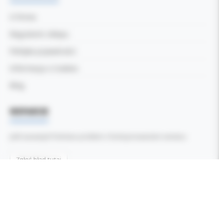
O firmie
Regulamin sklepu
Polityka prywatności
Informacja o Cookies
Blog
WSPARCIE
Jeśli zauważyli Państwo problem z funkcjonowaniem serwisu:
Zgłoś błąd tutaj
Wszelkie prawa zastrzeżone ©
Kol-Dental - Serwis internetowy