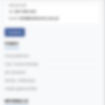
OBSŁUGA B2B
607-900-442
Tel:
b2b@koldental.com.pl
Email:
Facebook
POMOC
Formy płatności
Czas i koszty dostawy
Jak zamawiać
Zwroty i reklamacje
Częste pytania (FAQ)
INFORMACJE