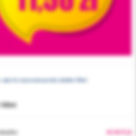
- płyn do czyszczenia protez, butelka 100ml
 100ml
brutto:
45.00 PLN