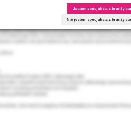
ekly - koncentrat do cotygodniowego oczyszczania protez.
Jestem specjalistą z branży st
ezynfekuje protezę przynosząc długotrwałe uczucie świeżości nie powod
aturalne składniki:
Nie jestem specjalistą z branży s
dy kwasek cytrynowy oraz stabilizująca i wzmacniająca jego działanie 
żający olejek eukaliptusowy, który pokrywa protezę delikatną, ochronną
 one aktywnego tlenu i nie powoduje tworzeniu się w płycie protez pekn
waniu osadów oraz gromadzeniu się i namnażaniu się chorobotwórczych
 100 ml
:
ać do pudełka Curaprox BDC, zakrywając sitko.
ojemnika i uzupełnić pojemnik zimną wodą do całkowitego zanurzenia p
ztwór z protezą pozostawić na 6-8 godzin.
ależy ją dokładnie opłukać.
rsulfate, Citric Acid, Eucalyptus Oil, Methyldibromo Glutaronitrile Phe