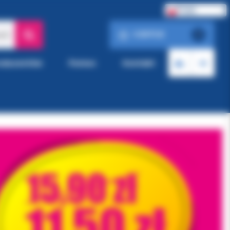
Polski
0.00 PLN
ach
0
roducentów
Pomoc
Kontakt