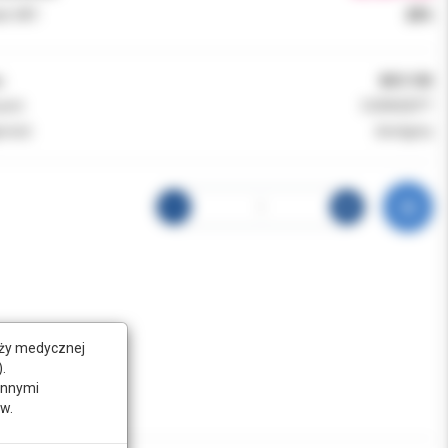
k VAT:
23%
:
BDC105
ent:
CURASEPT
ność:
dostępny
nży medycznej
.
innymi
w.