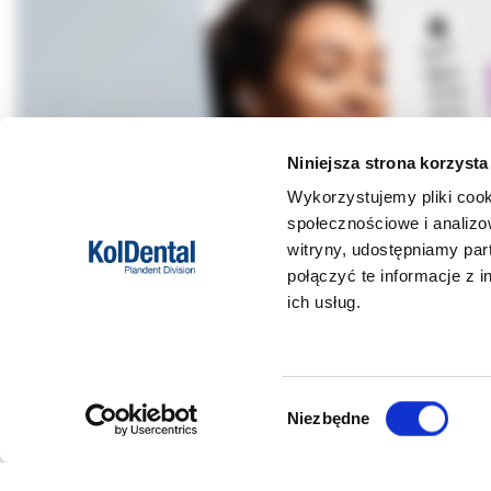
Niniejsza strona korzysta
Wykorzystujemy pliki cook
społecznościowe i analizo
witryny, udostępniamy pa
połączyć te informacje z 
ich usług.
DANE FIRMY
POMOC
Wybór
Niezbędne
zgody
Kol-Dental Sp. z o. o. Sp.k.
Formy płat
ul. Cylichowska 6