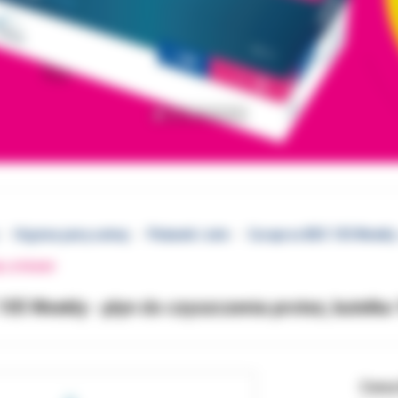
Higiena jamy ustnej
Płukanki i żele
Curaprox BDC 105 Weekly 
EJ STRONY
105 Weekly - płyn do czyszczenia protez, butelka
Cena 