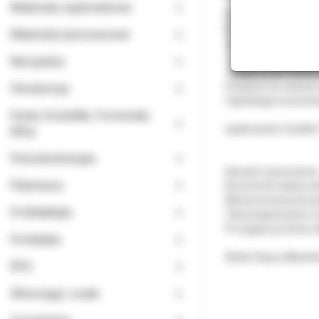
Materiały opatrunkowe
Curaprox BDC 105 We
Dokładnie czyści i d
Materiały tymczasowe
Jego skład oparto o n
- rozpuszczający osa
Narzędzia
- długotrwale odświe
Preparat nie zawiera
Ortodoncja
Zapobiega to powsta
Paski, Kształtki, Formówki,
opakowanie: butelka
Kliny
Periodontologia
Sposób czyszczenia
Planmeca
Koncentrat należy wl
Włożyć protezę do p
Profilaktyka
Tak przygotowany ro
Po wyjęciu protezy n
Protetyka
Skład: Aqua, Alkyethe
RTG
Ślinociągi i ssaki