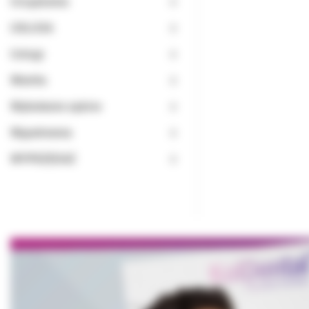
Urządzenia
USŁUGA
Usługi
Wiertła
Wybielanie zębów
Wypełnienia
WYPRZEDAŻ