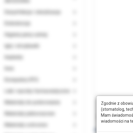
AKCESORIA
Dezynfekcja i sterylizacja
Endodoncja
Higiena jamy ustnej
Igły i strzykawki
Implanty
Inne
Komputery RTG
Leki i wyroby farmaceutyczne
Materiały do polerowania
Zgodnie z obowią
(stomatolog, tec
Materiały jednorazowe
Mam świadomość, 
Opis
Doda
wiadomości na t
Materiały ochronne