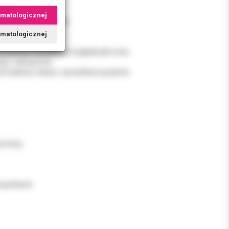
omatologicznej
ując jej uszkodzenia.
tomatologicznej
sól morska,
 warstwą i sprawia, że wygląda jak nowa.
ięć i mikroporów.
 bakterii, toksyn i zarodników grzybów.
rotezy.
noxyethanol