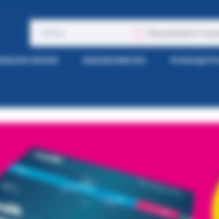
Wyszukaj także w opis
tka Kol-Dental
Gazetka Wiertła
Promocje P