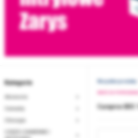
Kategorie
Wszystkie produkty
WRÓĆ DO POPRZEDNI
Akcesoria
Curaprox BDC 
Cementy
Chirurgia
CZĘŚCI ZAMIENNE I