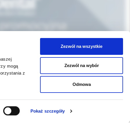
Zezwól na wszystkie
naszej
Zezwól na wybór
erzy mogą
orzystania z
Odmowa
WSPARCIE
Pokaż szczegóły
Jeśli zauważyli Państwo problem z
funkcjonowaniem serwisu: