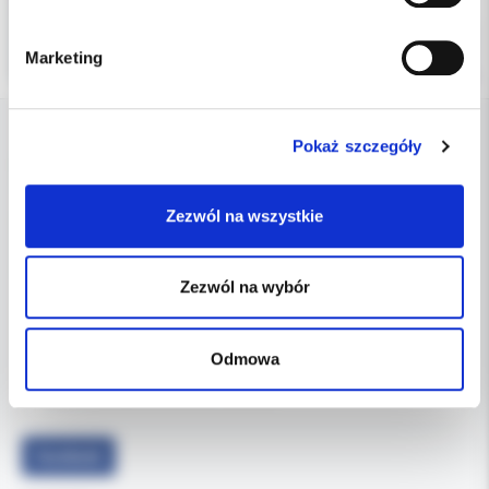
Marketing
Pokaż szczegóły
DANE FIRMY
Zezwól na wszystkie
Kol-Dental Sp. z o. o. Sp.k.
ul. Cylichowska 6
04-769 Warszawa
Zezwól na wybór
OBSŁUGA B2B
607-900-442
Tel:
Odmowa
b2b@koldental.com.pl
Email:
Facebook