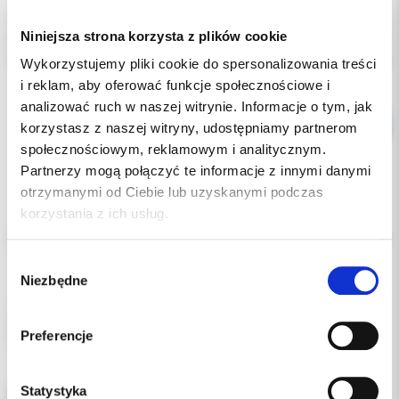
Indeks:
024-8721
Niniejsza strona korzysta z plików cookie
Producent:
3M ORTODONCJA
Dostępność:
dostępny
Wykorzystujemy pliki cookie do spersonalizowania treści
i reklam, aby oferować funkcje społecznościowe i
analizować ruch w naszej witrynie. Informacje o tym, jak
korzystasz z naszej witryny, udostępniamy partnerom
społecznościowym, reklamowym i analitycznym.
Partnerzy mogą połączyć te informacje z innymi danymi
otrzymanymi od Ciebie lub uzyskanymi podczas
korzystania z ich usług.
Opis
Wybór
Dodatkowe dokumenty
Niezbędne
zgody
3M™ Victory Series™ Low Profile Brackets 024-8721, .022, LR3,
pakowane po 5 szt.
Preferencje
Statystyka