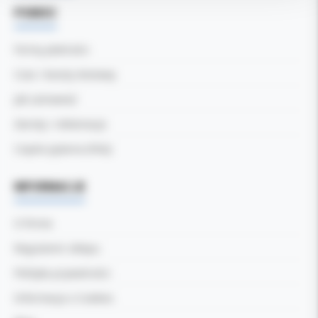
POMOC
Formy płatności
Czas i koszty dostawy
Jak zamawiać
Zwroty i reklamacje
Częste pytania (FAQ)
INFORMACJE
O firmie
Regulamin sklepu
Polityka prywatności
Informacja o Cookies