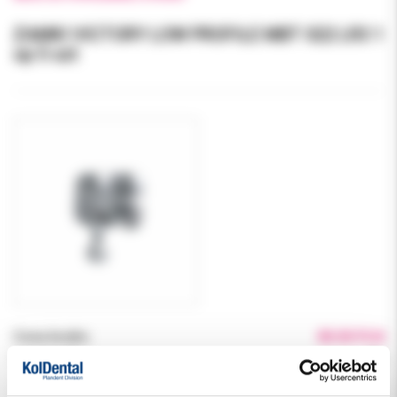
ZAMKI VICTORY LOW PROFILE MBT 022 LR3 1
op 5 szt
Cena brutto:
80.00 PLN
Podatek VAT:
8%