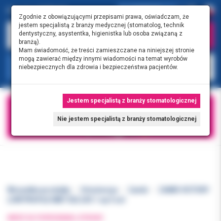
0.00 PLN
0
Zgodnie z obowiązującymi przepisami prawa, oświadczam, że
jestem specjalistą z branży medycznej (stomatolog, technik
dentystyczny, asystentka, higienistka lub osoba związaną z
branżą).
Mam świadomość, że treści zamieszczane na niniejszej stronie
mogą zawierać między innymi wiadomości na temat wyrobów
KATEGORIE
niebezpiecznych dla zdrowia i bezpieczeństwa pacjentów.
Jestem specjalistą z branży stomatologicznej
Nie jestem specjalistą z branży stomatologicznej
Wszystkie produkty
Ortodoncja
Zamki
ZAMKI VICTORY
LOW PROFILE MBT 022 LR3 1 op 5 szt
WRÓĆ DO POPRZEDNIEJ STRONY