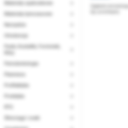
Materiały opatrunkowe
Zgłębnik stomatologi
typ: prostokątny
Materiały tymczasowe
Narzędzia
Ortodoncja
Paski, Kształtki, Formówki,
Kliny
Periodontologia
Planmeca
Profilaktyka
Protetyka
RTG
Ślinociągi i ssaki