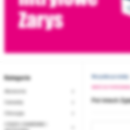
Kategorie
Wszystkie produkty
WRÓĆ DO POPRZEDNI
Akcesoria
Pol-Intech Zg
Cementy
Chirurgia
CZĘŚCI ZAMIENNE I