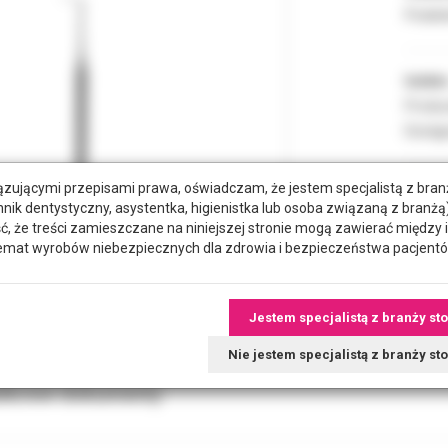
Podate
Indeks
Produc
Dostęp
zującymi przepisami prawa, oświadczam, że jestem specjalistą z bra
hnik dentystyczny, asystentka, higienistka lub osoba związaną z branżą)
że treści zamieszczane na niniejszej stronie mogą zawierać między 
emat wyrobów niebezpiecznych dla zdrowia i bezpieczeństwa pacjentó
Jestem specjalistą z branży st
Nie jestem specjalistą z branży s
tkowe dokumenty