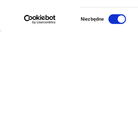
Wybór
Niezbędne
zgody
DANE FIRMY
POMOC
Kol-Dental Sp. z o. o. Sp.k.
Formy płat
ul. Cylichowska 6