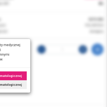
k VAT:
8%
:
0274-002
ent:
POL INTECH
ność:
dostępny
nży medycznej
.
innymi
w.
omatologicznej
tomatologicznej