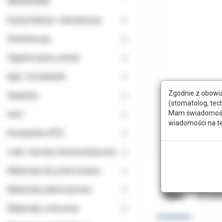
AKCESORIA
Dezynfekcja i sterylizacja
Endodoncja
Higiena jamy ustnej
Igły i strzykawki
Zgodnie z obowią
Implanty
(stomatolog, tec
Mam świadomość, 
Inne
wiadomości na t
Komputery RTG
Leki i wyroby farmaceutyczne
Materiały do polerowania
Materiały jednorazowe
Opis
Doda
Materiały ochronne