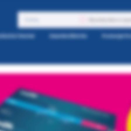
Wyszukaj także w opis
tka Kol-Dental
Gazetka Wiertła
Promocje P