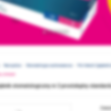
Narzędzia
Stomatologia zachowawcza
Pol-Intech Zgłębnik
EJ STRONY
łębnik stomatologiczny nr 2 prostokątny standar
Cena 