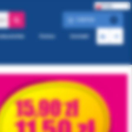
Polski
0.00 PLN
ach
0
roducentów
Pomoc
Kontakt