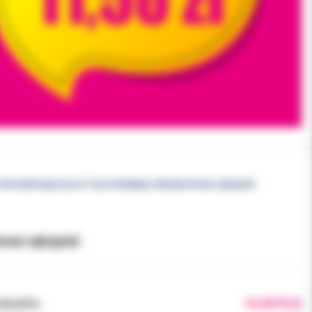
 stomatologiczny nr 2 prostokątny standardowa rękojeść
dowa rękojeść
brutto:
16.00 PLN