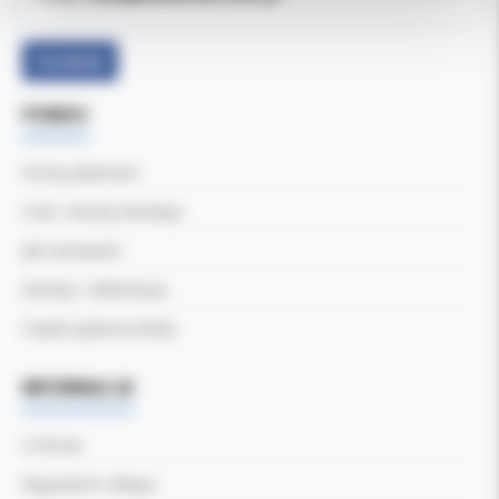
Facebook
POMOC
Formy płatności
Czas i koszty dostawy
Jak zamawiać
Zwroty i reklamacje
Częste pytania (FAQ)
INFORMACJE
O firmie
Regulamin sklepu