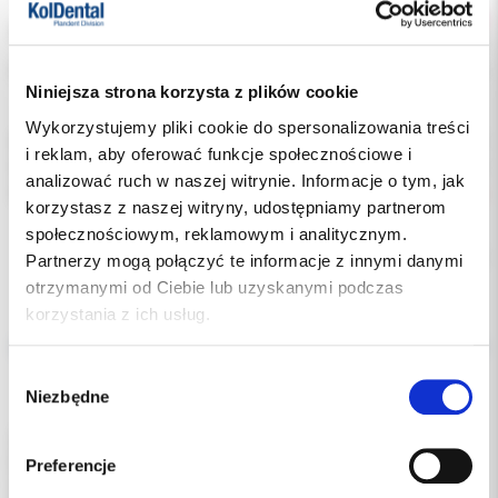
1400.00 PLN
Cena brutto:
1460.00 PLN
Podatek VAT:
8%
Niniejsza strona korzysta z plików cookie
Wykorzystujemy pliki cookie do spersonalizowania treści
Indeks:
006-131
i reklam, aby oferować funkcje społecznościowe i
Producent:
3M ORTODONCJA
analizować ruch w naszej witrynie. Informacje o tym, jak
Dostępność:
niedostępny
korzystasz z naszej witryny, udostępniamy partnerom
społecznościowym, reklamowym i analitycznym.
Chwilowo brak
Partnerzy mogą połączyć te informacje z innymi danymi
otrzymanymi od Ciebie lub uzyskanymi podczas
korzystania z ich usług.
Opis
Wybór
Dodatkowe dokumenty
Niezbędne
zgody
3M™ Clarity™ ADVANCED, Kit (Upper / Lower 5 - 5), Hook on 3, 4, 5;
Roth .022"
Preferencje
Clarity Advanced -zamki ceramiczne, w slocie 022 i systemie