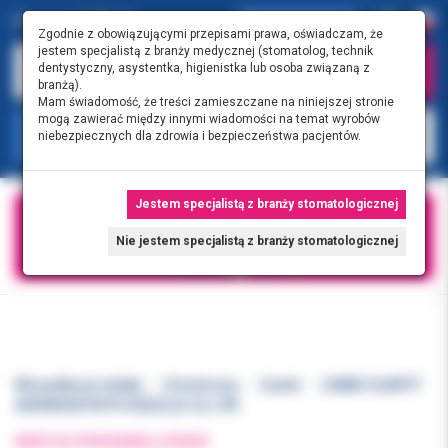
Zgodnie z obowiązującymi przepisami prawa, oświadczam, że
jestem specjalistą z branży medycznej (stomatolog, technik
dentystyczny, asystentka, higienistka lub osoba związaną z
branżą).
Mam świadomość, że treści zamieszczane na niniejszej stronie
mogą zawierać między innymi wiadomości na temat wyrobów
KATEGORIE
niebezpiecznych dla zdrowia i bezpieczeństwa pacjentów.
Jestem specjalistą z branży stomatologicznej
Nie jestem specjalistą z branży stomatologicznej
Wszystkie produkty
Ortodoncja
Zamki
ZAMKI CLARITY
ADVANCED ROTH 022U/L(5-5) z HK
WRÓĆ DO POPRZEDNIEJ STRONY