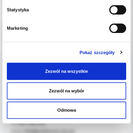
Roth,komplet góra/dół
Statystyka
Marketing
Pokaż szczegóły
DANE FIRMY
Zezwól na wszystkie
Kol-Dental Sp. z o. o. Sp.k.
Zezwól na wybór
ul. Cylichowska 6
04-769 Warszawa
Odmowa
OBSŁUGA B2B
607-900-442
Tel:
b2b@koldental.com.pl
Email: