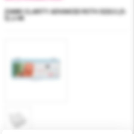
ZAMKI CLARITY ADVANCED ROTH 022U/L(5-
5) z HK