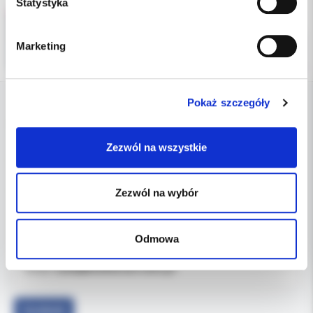
Statystyka
Marketing
Pokaż szczegóły
DANE FIRMY
Zezwól na wszystkie
Kol-Dental Sp. z o. o. Sp.k.
ul. Cylichowska 6
04-769 Warszawa
Zezwól na wybór
OBSŁUGA B2B
Odmowa
607-900-442
Tel:
b2b@koldental.com.pl
Email:
Facebook