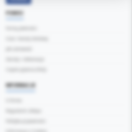
POMOC
Formy płatności
Czas i koszty dostawy
Jak zamawiać
Zwroty i reklamacje
Częste pytania (FAQ)
INFORMACJE
O firmie
Regulamin sklepu
Polityka prywatności
Informacja o Cookies