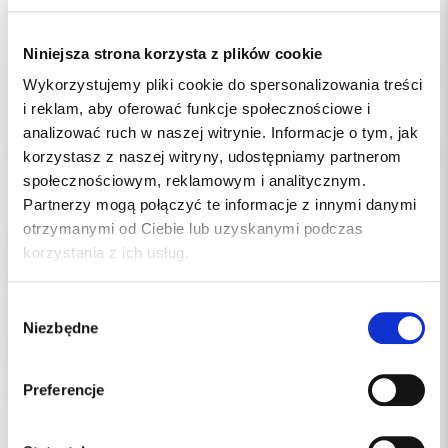
Dostępność:
niedostępny
Niniejsza strona korzysta z plików cookie
Chwilowo brak
Wykorzystujemy pliki cookie do spersonalizowania treści
i reklam, aby oferować funkcje społecznościowe i
Opis
analizować ruch w naszej witrynie. Informacje o tym, jak
korzystasz z naszej witryny, udostępniamy partnerom
Dodatkowe dokumenty
społecznościowym, reklamowym i analitycznym.
Partnerzy mogą połączyć te informacje z innymi danymi
otrzymanymi od Ciebie lub uzyskanymi podczas
Kleszcze do cięcia twardego drutu.
korzystania z ich usług.
Wykonane z matowionej kulkami stali nierdzewnej.
Posiadają utwardzane-napawane ostrza, które przedłużają
żywotność narzędzia.
Wybór
Końcówki ramion kleszczy oznaczono złoceniami dla lepszej
Niezbędne
zgody
identyfikacji narzędzia.
Przeznaczone do drutu nie przekraczającego grubości
1,0mm/0,040''.
Preferencje
długość 150mm