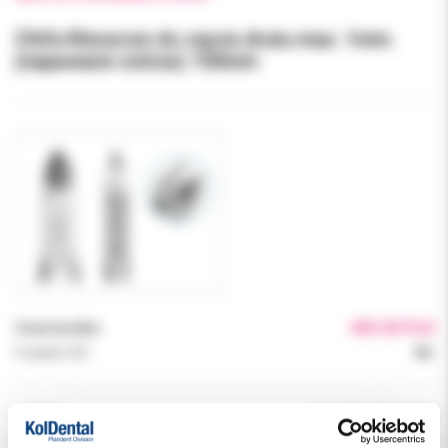
Chifa Kleszcze do cięcia drutu max. 1mm.
(napawane ostrza) 150mm
Cena brutto:
409.30 PLN
Podatek VAT:
8%
Indeks:
KP-940-000-PZMK
Producent:
AESCULAP CHIFA