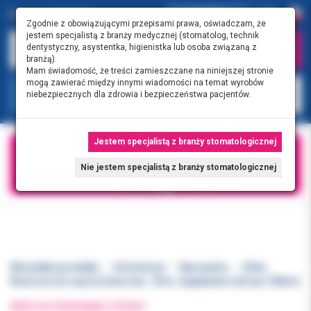
0.00 PLN
0
Zgodnie z obowiązującymi przepisami prawa, oświadczam, że
jestem specjalistą z branży medycznej (stomatolog, technik
dentystyczny, asystentka, higienistka lub osoba związaną z
branżą).
Mam świadomość, że treści zamieszczane na niniejszej stronie
mogą zawierać między innymi wiadomości na temat wyrobów
KATEGORIE
niebezpiecznych dla zdrowia i bezpieczeństwa pacjentów.
Jestem specjalistą z branży stomatologicznej
Nie jestem specjalistą z branży stomatologicznej
Wszystkie produkty
Ortodoncja
Narzędzia
Chifa
Kleszcze do cięcia drutu max. 1mm. (napawane ostrza) 150mm
WRÓĆ DO POPRZEDNIEJ STRONY