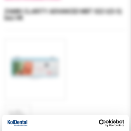
ZAMKI CLARITY ADVANCED MBT 022 U(5-5)
bez HK