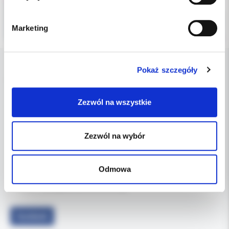
Marketing
Pokaż szczegóły
DANE FIRMY
Zezwól na wszystkie
Kol-Dental Sp. z o. o. Sp.k.
ul. Cylichowska 6
04-769 Warszawa
Zezwól na wybór
OBSŁUGA B2B
Odmowa
607-900-442
Tel:
b2b@koldental.com.pl
Email:
Facebook