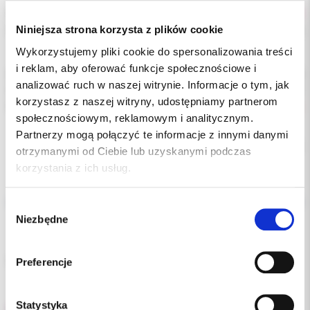
Cena brutto:
736.00 PLN
Niniejsza strona korzysta z plików cookie
Podatek VAT:
8%
Wykorzystujemy pliki cookie do spersonalizowania treści
i reklam, aby oferować funkcje społecznościowe i
Indeks:
006-115
analizować ruch w naszej witrynie. Informacje o tym, jak
Producent:
3M ORTODONCJA
korzystasz z naszej witryny, udostępniamy partnerom
Dostępność:
niedostępny
społecznościowym, reklamowym i analitycznym.
Partnerzy mogą połączyć te informacje z innymi danymi
Chwilowo brak
otrzymanymi od Ciebie lub uzyskanymi podczas
korzystania z ich usług.
Opis
Wybór
Niezbędne
Dodatkowe dokumenty
zgody
Clarity Advanced -zamki ceramiczne, 022 MBT,komplet góra
Preferencje
Statystyka