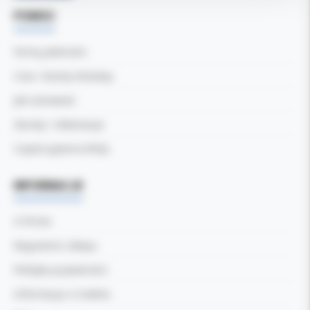
POMOC
Formy płatności
Czas i koszty dostawy
Jak zamawiać
Zwroty i reklamacje
Częste pytania (FAQ)
INFORMACJE
O firmie
Regulamin sklepu
Polityka prywatności
Informacja o Cookies