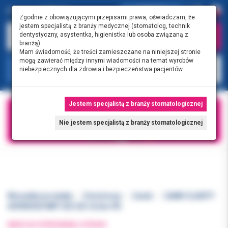
0.00 PLN
0
Zgodnie z obowiązującymi przepisami prawa, oświadczam, że
jestem specjalistą z branży medycznej (stomatolog, technik
dentystyczny, asystentka, higienistka lub osoba związaną z
branżą).
Mam świadomość, że treści zamieszczane na niniejszej stronie
mogą zawierać między innymi wiadomości na temat wyrobów
KATEGORIE
niebezpiecznych dla zdrowia i bezpieczeństwa pacjentów.
Jestem specjalistą z branży stomatologicznej
Nie jestem specjalistą z branży stomatologicznej
Wszystkie produkty
Ortodoncja
Zamki
ZAMKI CLARITY
ADVANCED MBT 022 U(5-5) bez HK
WRÓĆ DO POPRZEDNIEJ STRONY