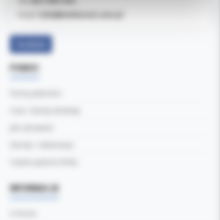
607-900-442
Tel:
b2b@koldental.com.pl
Email:
Facebook
POMOC
Formy płatności
Czas i koszty dostawy
Jak zamawiać
Zwroty i reklamacje
Częste pytania (FAQ)
INFORMACJE
O firmie