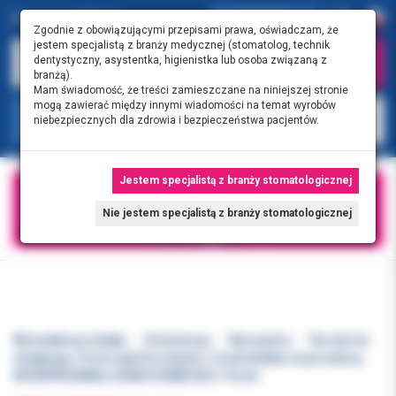
0.00 PLN
0
Zgodnie z obowiązującymi przepisami prawa, oświadczam, że
jestem specjalistą z branży medycznej (stomatolog, technik
dentystyczny, asystentka, higienistka lub osoba związaną z
branżą).
Mam świadomość, że treści zamieszczane na niniejszej stronie
mogą zawierać między innymi wiadomości na temat wyrobów
KATEGORIE
niebezpiecznych dla zdrowia i bezpieczeństwa pacjentów.
Jestem specjalistą z branży stomatologicznej
Nie jestem specjalistą z branży stomatologicznej
Wszystkie produkty
Ortodoncja
Narzędzia
Tarczki do
strippingu 14 mm (perforowane) + trzymadełko na prostnicę.
INTERPROXIMAL HONEYCOMB DISC 14 mm