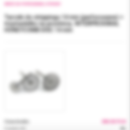
WRÓĆ DO POPRZEDNIEJ STRONY
Tarczki do strippingu 14 mm (perforowane) +
trzymadełko na prostnicę. INTERPROXIMAL
HONEYCOMB DISC 14 mm
Cena brutto:
380.00 PLN
Podatek VAT:
8%