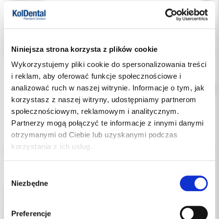
Indeks:
0778-02
Producent:
DYNAFLEX
Niniejsza strona korzysta z plików cookie
Dostępność:
dostępny
Wykorzystujemy pliki cookie do spersonalizowania treści
i reklam, aby oferować funkcje społecznościowe i
analizować ruch w naszej witrynie. Informacje o tym, jak
korzystasz z naszej witryny, udostępniamy partnerom
społecznościowym, reklamowym i analitycznym.
Partnerzy mogą połączyć te informacje z innymi danymi
otrzymanymi od Ciebie lub uzyskanymi podczas
Opis
korzystania z ich usług.
Dodatkowe dokumenty
Wybór
Niezbędne
zgody
Dwustronny krążek diamentowy na prostnicę, przeznaczony do
separacji i kształtowania
powierzchni międzyzębowych w uzupełnieniach szkliwnych lub
Preferencje