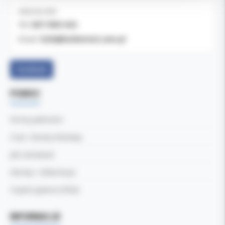
OBSŁUGA B2B
607-900-442
Tel:
b2b@koldental.com.pl
Email:
Facebook
POMOC
Formy płatności
Czas i koszty dostawy
Jak zamawiać
Zwroty i reklamacje
Częste pytania (FAQ)
INFORMACJE