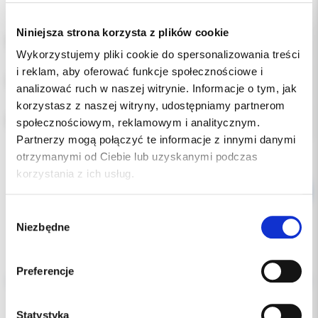
Niniejsza strona korzysta z plików cookie
ROZMIAR:
Wykorzystujemy pliki cookie do spersonalizowania treści
i reklam, aby oferować funkcje społecznościowe i
POZYCJA:
analizować ruch w naszej witrynie. Informacje o tym, jak
korzystasz z naszej witryny, udostępniamy partnerom
RODZAJ:
społecznościowym, reklamowym i analitycznym.
Partnerzy mogą połączyć te informacje z innymi danymi
otrzymanymi od Ciebie lub uzyskanymi podczas
korzystania z ich usług.
Wybór
Niezbędne
zgody
Opis
Preferencje
Dodatkowe dokumenty
Statystyka