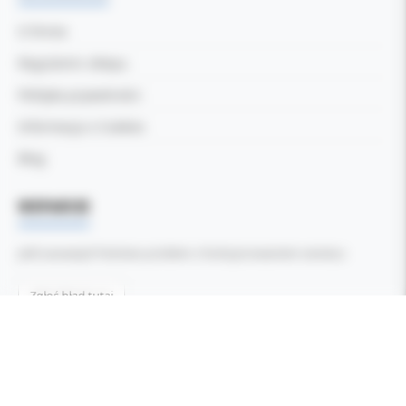
O firmie
Regulamin sklepu
Polityka prywatności
Informacja o Cookies
Blog
WSPARCIE
Jeśli zauważyli Państwo problem z funkcjonowaniem serwisu:
Zgłoś błąd tutaj
Wszelkie prawa zastrzeżone ©
Kol-Dental - Serwis internetowy