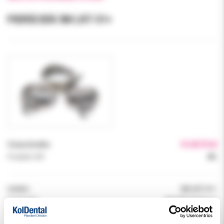
PIERŚCIEŃ 3M LR7-31+
Cena brutto:
15.00 PLN
Podatek VAT:
8%
Indeks:
3M LR7-31+
Producent:
3M ORTODONCJA
Dostępność:
dostępny