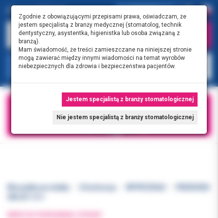
0.00 PLN
0
Zgodnie z obowiązującymi przepisami prawa, oświadczam, że
jestem specjalistą z branży medycznej (stomatolog, technik
dentystyczny, asystentka, higienistka lub osoba związaną z
branżą).
Mam świadomość, że treści zamieszczane na niniejszej stronie
mogą zawierać między innymi wiadomości na temat wyrobów
KATEGORIE
niebezpiecznych dla zdrowia i bezpieczeństwa pacjentów.
Jestem specjalistą z branży stomatologicznej
Nie jestem specjalistą z branży stomatologicznej
Wszystkie produkty
Ortodoncja
WYPRZEDAŻ
PIERŚCIEŃ
3M LR7-31+
WRÓĆ DO POPRZEDNIEJ STRONY