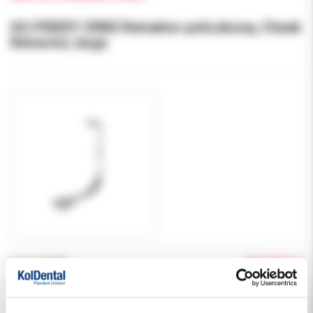
HU-FRIEDY CRW2 Retraktor policzkowy, Cheek
Retractor, large
Cena brutto:
434.00 PLN
Podatek VAT:
8%