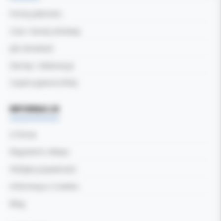
Formy płatności
Czas i koszty dostawy
Jak zamawiać
Zwroty i reklamacje
Częste pytania (FAQ)
INFORMACJE
O firmie
Regulamin sklepu
Polityka prywatności
Informacja o Cookies
Blog