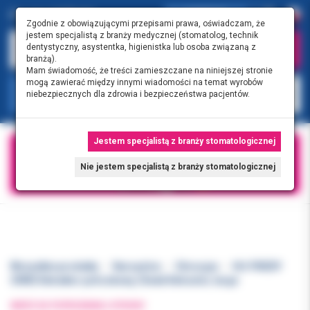
0.00 PLN
0
Zgodnie z obowiązującymi przepisami prawa, oświadczam, że
jestem specjalistą z branży medycznej (stomatolog, technik
dentystyczny, asystentka, higienistka lub osoba związaną z
branżą).
Mam świadomość, że treści zamieszczane na niniejszej stronie
mogą zawierać między innymi wiadomości na temat wyrobów
KATEGORIE
niebezpiecznych dla zdrowia i bezpieczeństwa pacjentów.
Jestem specjalistą z branży stomatologicznej
Nie jestem specjalistą z branży stomatologicznej
Wszystkie produkty
Narzędzia
Chirurgia
HU-FRIEDY
CRW2 Retraktor policzkowy, Cheek Retractor, large
WRÓĆ DO POPRZEDNIEJ STRONY