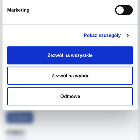
Marketing
DANE FIRMY
Pokaż szczegóły
Kol-Dental Sp. z o. o. Sp.k.
Zezwól na wszystkie
ul. Cylichowska 6
04-769 Warszawa
Zezwól na wybór
OBSŁUGA B2B
607-900-442
Tel:
Odmowa
b2b@koldental.com.pl
Email:
Facebook
POMOC