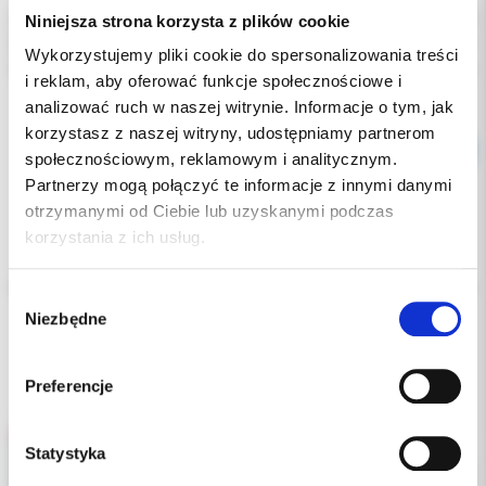
Indeks:
CRW2
Niniejsza strona korzysta z plików cookie
Producent:
HU-FRIEDY
Wykorzystujemy pliki cookie do spersonalizowania treści
Dostępność:
dostępny
i reklam, aby oferować funkcje społecznościowe i
analizować ruch w naszej witrynie. Informacje o tym, jak
korzystasz z naszej witryny, udostępniamy partnerom
społecznościowym, reklamowym i analitycznym.
Partnerzy mogą połączyć te informacje z innymi danymi
otrzymanymi od Ciebie lub uzyskanymi podczas
korzystania z ich usług.
Opis
Wybór
Dodatkowe dokumenty
Niezbędne
zgody
Preferencje
Statystyka