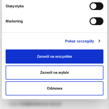
Statystyka
Marketing
Pokaż szczegóły
DANE FIRMY
Zezwól na wszystkie
Kol-Dental Sp. z o. o. Sp.k.
ul. Cylichowska 6
Zezwól na wybór
04-769 Warszawa
Odmowa
OBSŁUGA B2B
607-900-442
Tel:
b2b@koldental.com.pl
Email: