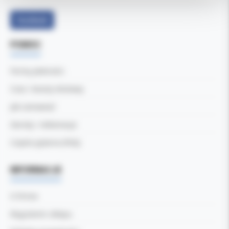
Facebook
POMOC
Formy płatności
Czas i koszty dostawy
Jak zamawiać
Zwroty i reklamacje
Częste pytania (FAQ)
INFORMACJE
O firmie
Regulamin sklepu