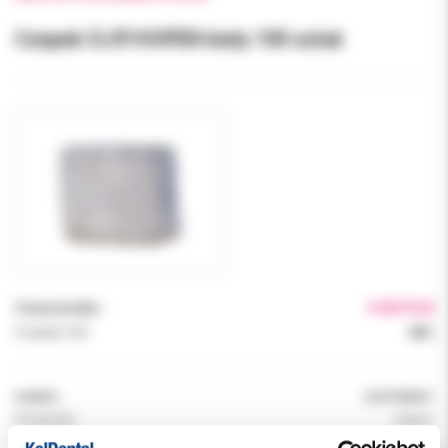
Czepek CLIP/HOPEN biały 100 sztuk
Cena brutto:
9.00 PLN
Podatek VAT:
23%
Indeks:
CLIP BIAŁY
Producent:
Hopen
Dostępność:
dostępny