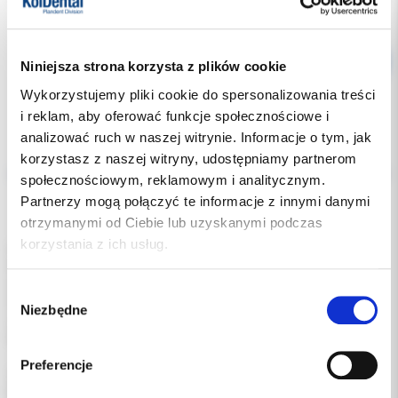
Niniejsza strona korzysta z plików cookie
Wykorzystujemy pliki cookie do spersonalizowania treści
i reklam, aby oferować funkcje społecznościowe i
analizować ruch w naszej witrynie. Informacje o tym, jak
Opis
korzystasz z naszej witryny, udostępniamy partnerom
społecznościowym, reklamowym i analitycznym.
Dodatkowe dokumenty
Partnerzy mogą połączyć te informacje z innymi danymi
otrzymanymi od Ciebie lub uzyskanymi podczas
korzystania z ich usług.
Czepek typu Clip zakończony gumką ściągniętą w harmonijkę.
Wykonany ze 100% polipropylenu.
Świetnie trzyma się na głowie.
Wybór
Włosy są zabezpieczone przed przedostaniem się na zewnątrz
Niezbędne
zgody
czepka.
Przepuszcza powietrze, dzięki czemu skóra głowy „oddycha”.
Preferencje
opakowanie: 100 sztuk.
kolor biały