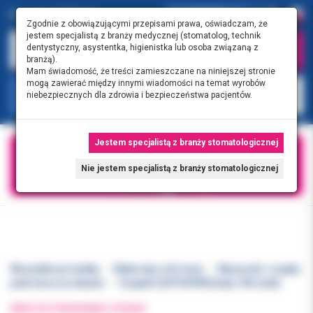
0.00 PLN
0
Zgodnie z obowiązującymi przepisami prawa, oświadczam, że
jestem specjalistą z branży medycznej (stomatolog, technik
dentystyczny, asystentka, higienistka lub osoba związaną z
branżą).
Mam świadomość, że treści zamieszczane na niniejszej stronie
mogą zawierać między innymi wiadomości na temat wyrobów
KATEGORIE
niebezpiecznych dla zdrowia i bezpieczeństwa pacjentów.
Jestem specjalistą z branży stomatologicznej
Nie jestem specjalistą z branży stomatologicznej
Wszystkie produkty
Materiały ochronne
Maseczki i czepki,
pokrowce na obuwie
Czepek CLIP/HOPEN biały 100 sztuk
WRÓĆ DO POPRZEDNIEJ STRONY