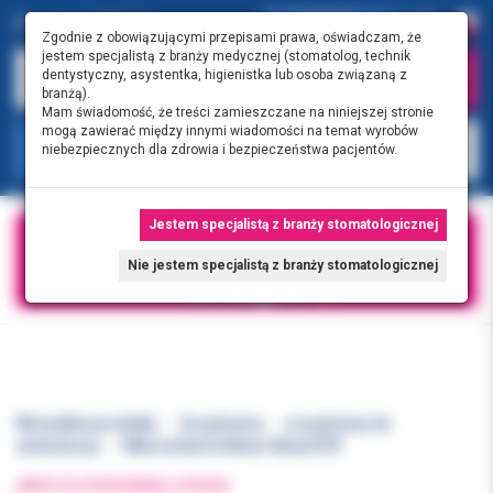
0.00 PLN
0
Zgodnie z obowiązującymi przepisami prawa, oświadczam, że
jestem specjalistą z branży medycznej (stomatolog, technik
dentystyczny, asystentka, higienistka lub osoba związaną z
branżą).
Mam świadomość, że treści zamieszczane na niniejszej stronie
mogą zawierać między innymi wiadomości na temat wyrobów
KATEGORIE
niebezpiecznych dla zdrowia i bezpieczeństwa pacjentów.
Jestem specjalistą z branży stomatologicznej
Nie jestem specjalistą z branży stomatologicznej
Wszystkie produkty
Urządzenia
urządzenia do
endodoncji
Mikrosilnik Ai Motor Black DTE
WRÓĆ DO POPRZEDNIEJ STRONY