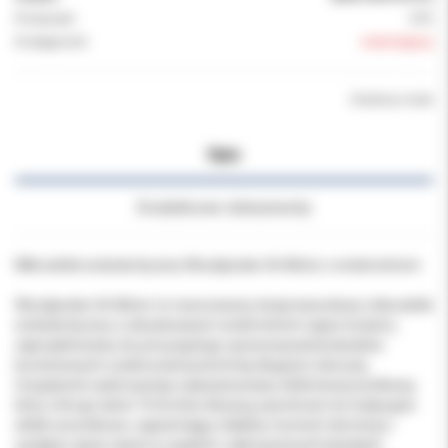
Producent:
DTE
Dostępność:
niedostępny
Chwilowo brak
Opis
Dodatkowe dokumenty
Mikrosilnik endodontyczny Woodpecker Ai-Motor z endometrem
Woodpecker Ai-Motor to nowoczesny, bezprzewodowy mikrosilnik
endodontyczny z wbudowanym endometrem (apex locator),
zaprojektowany do precyzyjnego opracowywania kanałów
korzeniowych z jednoczesną kontrolą długości roboczej.
Urządzenie wykorzystuje zaawansowany silnik bezszczotkowy,
który oferuje około 10-krotnie dłuższą żywotność niż tradycyjne
silniki szczotkowe, zapewniając stabilny moment obrotowy i
wydajne cięcie nawet w wąskich i zakrzywionych kanałach.