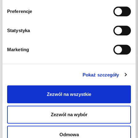
Kluczowe cechy i funkcjonalność
Preferencje
Profil zastosowania: Zaawansowana endodoncja –
opracowywanie kanałów z pomiarem impedancji w czasie
rzeczywistym.
Statystyka
Zaawansowany tryb T-Mode: Specjalistyczny algorytm (Ledge
Bypassing) ułatwiający pokonywanie trudnych przeszkód
anatomicznych.
Marketing
Intuicyjne funkcje automatyczne: Automatyczna redukcja
prędkości w wąskich kanałach oraz natychmiastowe zatrzymanie
ruchu po osiągnięciu wierzchołka.
Szeroka kompatybilność: Fabryczna baza programów dla
Pokaż szczegóły
najpopularniejszych systemów pilników (m.in. Protaper Gold,
WaveOne Gold, Reciproc Blue) oraz możliwość konfiguracji
własnych ustawień.
Zezwól na wszystkie
Higiena i bezpieczeństwo: Kątnica przystosowana do wielokrotnej
sterylizacji w autoklawie w temperaturze 134°C.
Informacje techniczne i specyfikacja
Zezwól na wybór
Model: Ai-Motor (dostępny w wersji Black / White).
Prędkość obrotowa: Regulowana w zakresie 100 – 500 RPM
(maksymalnie do 2500 RPM w trybach specjalistycznych).
Odmowa