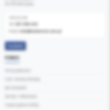
04-769 Warszawa
OBSŁUGA B2B
607-900-442
Tel:
b2b@koldental.com.pl
Email:
Facebook
POMOC
Formy płatności
Czas i koszty dostawy
Jak zamawiać
Zwroty i reklamacje
Częste pytania (FAQ)