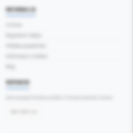
INFORMACJE
O firmie
Regulamin sklepu
Polityka prywatności
Informacja o Cookies
Blog
WSPARCIE
Jeśli zauważyli Państwo problem z funkcjonowaniem serwisu:
Zgłoś błąd tutaj