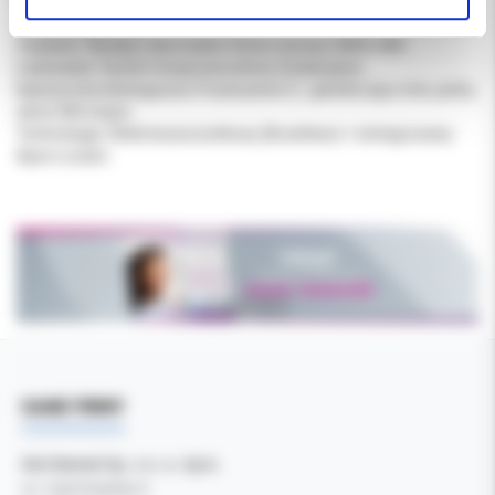
Moment obrotowy (Torque): 2,0 – 5,0 Ncm (zakres operacyjny
silnika od 0,4 Ncm).
Zasilanie: Wydajny akumulator litowo-jonowy 2000 mAh.
Ładowanie: System bezprzewodowy (indukcyjny).
Kątnica stomatologiczna: Przełożenie 6:1, główka typu mini, pełny
obrót 360 stopni.
Technologia: Silnik bezszczotkowy (Brushless) + zintegrowany
Apex Locator.
DANE FIRMY
Kol-Dental Sp. z o. o. Sp.k.
ul. Cylichowska 6