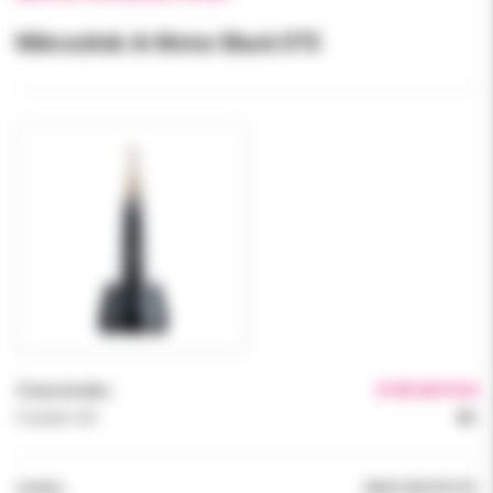
Mikrosilnik Ai Motor Black DTE
Cena brutto:
3190.00 PLN
Podatek VAT:
8%
Indeks:
ENDO MOTR DTE