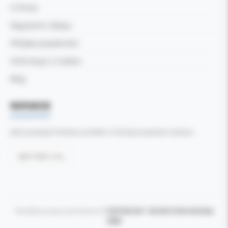
O firmie
Regulamin sklepu
Polityka prywatności
Informacja o Cookies
Blog
WSPARCIE
Jeśli zauważyli Państwo problem z funkcjonowaniem serwisu:
Zgłoś błąd tutaj
Wszelkie prawa zastrzeżone ©
Kol-Dental - Serwis internetowy
2026