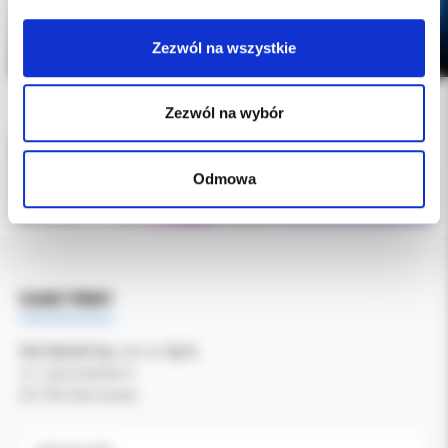
Zezwól na wszystkie
Zezwól na wybór
Odmowa
DANE FIRMY
Kol-Dental Sp. z o. o. Sp.k.
ul. Cylichowska 6
04-769 Warszawa