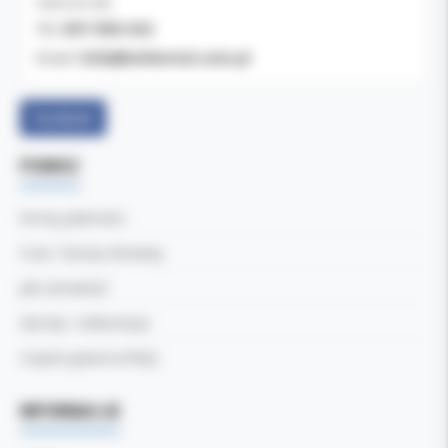
OBSŁUGA B2B
607-900-442
Tel:
b2b@koldental.com.pl
Email:
Facebook
POMOC
Formy płatności
Czas i koszty dostawy
Jak zamawiać
Zwroty i reklamacje
Częste pytania (FAQ)
INFORMACJE