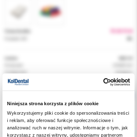
Cena brutto:
70.00 PLN
Podatek VAT:
8%
Indeks:
0853-W
Producent:
DYNAFLEX
Dostępność:
dostępny
Niniejsza strona korzysta z plików cookie
Wykorzystujemy pliki cookie do spersonalizowania treści
i reklam, aby oferować funkcje społecznościowe i
Opis
analizować ruch w naszej witrynie. Informacje o tym, jak
korzystasz z naszej witryny, udostępniamy partnerom