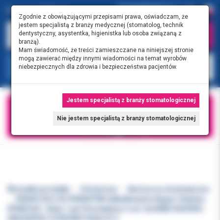
0.00 PLN
0
Zgodnie z obowiązującymi przepisami prawa, oświadczam, że
jestem specjalistą z branży medycznej (stomatolog, technik
dentystyczny, asystentka, higienistka lub osoba związaną z
branżą).
Mam świadomość, że treści zamieszczane na niniejszej stronie
mogą zawierać między innymi wiadomości na temat wyrobów
KATEGORIE
niebezpiecznych dla zdrowia i bezpieczeństwa pacjentów.
Jestem specjalistą z branży stomatologicznej
Nie jestem specjalistą z branży stomatologicznej
Wszystkie produkty
Ortodoncja
Akcesoria ortodontyczne
NAGRYZACZ DO APARATÓW nakładkowych Aligner Chewies
DYNAFLEX - Biały 1 op/10 torebek po 2 szt. ALIGNER SEATERS-
UNSCENTED 10 PATIENT PACK OF 2