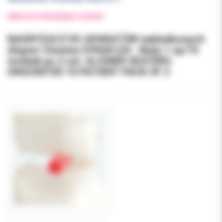
WRÓĆ DO POPRZEDNIEJ STRONY
NAGRYZACZ DO APARATÓW nakładkowych
Aligner Chewies DYNAFLEX - Biały 1 op/10
torebek po 2 szt. ALIGNER SEATERS-
UNSCENTED 10 PATIENT PACK OF 2