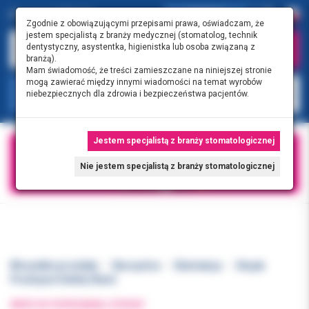
0.00 PLN
0
Zgodnie z obowiązującymi przepisami prawa, oświadczam, że
jestem specjalistą z branży medycznej (stomatolog, technik
dentystyczny, asystentka, higienistka lub osoba związaną z
branżą).
Mam świadomość, że treści zamieszczane na niniejszej stronie
mogą zawierać między innymi wiadomości na temat wyrobów
KATEGORIE
niebezpiecznych dla zdrowia i bezpieczeństwa pacjentów.
Jestem specjalistą z branży stomatologicznej
Nie jestem specjalistą z branży stomatologicznej
Wszystkie produkty
Narzędzia
Ekstrakcja
Stojak
Prestoject Safety Stand
WRÓĆ DO POPRZEDNIEJ STRONY