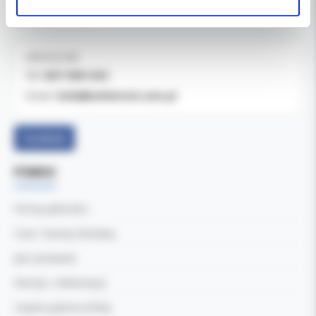
ul. Cylichowska 6
04-769 Warszawa
OBSŁUGA B2B
607-900-442
Tel:
b2b@koldental.com.pl
Email:
Facebook
POMOC
Formy płatności
Czas i koszty dostawy
Jak zamawiać
Zwroty i reklamacje
Częste pytania (FAQ)