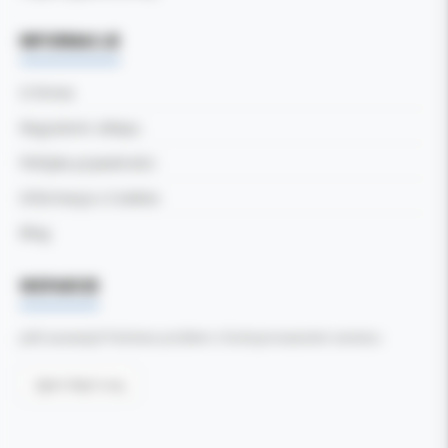
INFORMACJE
O firmie
Regulamin sklepu
Polityka prywatności
Informacja o Cookies
Blog
WSPARCIE
Jeśli zauważyli Państwo problem z funkcjonowaniem serwisu:
Zgłoś błąd tutaj