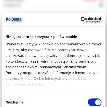
Podatek VAT:
8%
Indeks:
5372
Producent:
INIBSA
Dostępność:
dostępny
Niniejsza strona korzysta z plików cookie
Wykorzystujemy pliki cookie do spersonalizowania treści
i reklam, aby oferować funkcje społecznościowe i
analizować ruch w naszej witrynie. Informacje o tym, jak
korzystasz z naszej witryny, udostępniamy partnerom
społecznościowym, reklamowym i analitycznym.
Partnerzy mogą połączyć te informacje z innymi danymi
Opis
otrzymanymi od Ciebie lub uzyskanymi podczas
korzystania z ich usług.
Dodatkowe dokumenty
Wybór
Do przytrzymywania strzykawek i zamykania igieł w celu
Niezbędne
zgody
zmniejszenia ryzyka obrażeń i zanieczyszczenia podczas