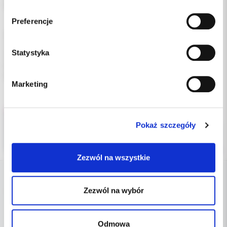
leczenia.
Preferencje
Wytrzymała stal nierdzewna dla bezpieczniejszej obsługi
Z blokadą mechaniczną i przyciskiem zwalniającym
Statystyka
Wysoka odporność na środki czyszczące dla większej trwałości
Do bezpiecznego zamykania i przytrzymywania igły
Do przytrzymywania strzykawki podczas leczenia.
Marketing
Pokaż szczegóły
Zezwól na wszystkie
Zezwól na wybór
DANE FIRMY
Kol-Dental Sp. z o. o. Sp.k.
Odmowa