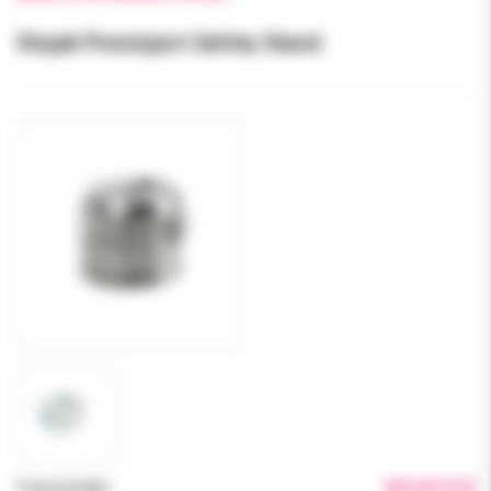
Stojak Prestoject Safety Stand
Cena brutto:
460.00 PLN