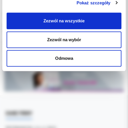
Pokaż szczegóły
• duży rozmiar do zębów stałych.
Dwa kolory : niebieski, różowy
Zezwól na wszystkie
Aparat działa najlepiej w przypadku uzębienia mieszanego, gdy
dziecku dopiero wyrastają stałe zęby.
Zezwól na wybór
Należy pamiętać o dobieraniu aparatu trochę luźniejszego,
większego niż łuk górny, żeby pozostawić przestrzeń do ekspansji.
Odmowa
DANE FIRMY
Kol-Dental Sp. z o. o. Sp.k.