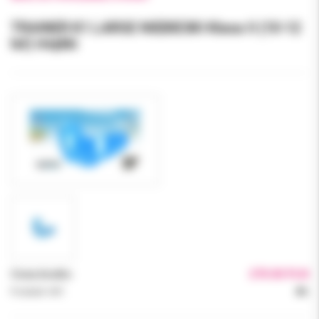
TRAINER K1 LARGE NIEBIESKI Klasa II (10-12
lat) miękki
Cena brutto:
270.00 PLN
Podatek VAT:
8%