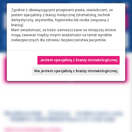
0.00 PLN
0
Zgodnie z obowiązującymi przepisami prawa, oświadczam, że
jestem specjalistą z branży medycznej (stomatolog, technik
dentystyczny, asystentka, higienistka lub osoba związaną z
branżą).
Mam świadomość, że treści zamieszczane na niniejszej stronie
mogą zawierać między innymi wiadomości na temat wyrobów
KATEGORIE
niebezpiecznych dla zdrowia i bezpieczeństwa pacjentów.
Jestem specjalistą z branży stomatologicznej
Nie jestem specjalistą z branży stomatologicznej
Wszystkie produkty
Ortodoncja
Korektory zgryzu, szyny
TRAINER K1 LARGE NIEBIESKI Klasa II (10-12 lat) miękki
WRÓĆ DO POPRZEDNIEJ STRONY