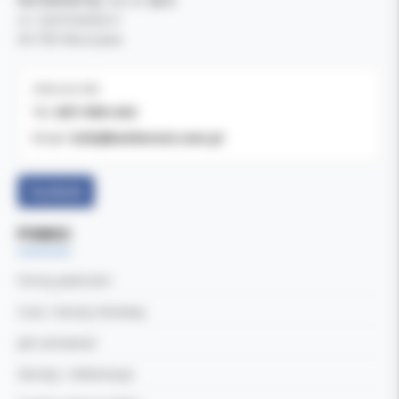
ul. Cylichowska 6
04-769 Warszawa
OBSŁUGA B2B
607-900-442
Tel:
b2b@koldental.com.pl
Email:
Facebook
POMOC
Formy płatności
Czas i koszty dostawy
Jak zamawiać
Zwroty i reklamacje