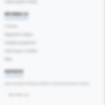
Częste pytania (FAQ)
INFORMACJE
O firmie
Regulamin sklepu
Polityka prywatności
Informacja o Cookies
Blog
WSPARCIE
Jeśli zauważyli Państwo problem z funkcjonowaniem serwisu:
Zgłoś błąd tutaj