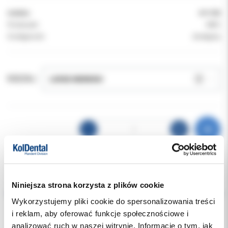
Indeks:
411155
Producent:
MRC
Dostępność:
dostępny
RODZAJ:
Opis
Niniejsza strona korzysta z plików cookie
Wykorzystujemy pliki cookie do spersonalizowania treści
Dodatkowe dokumenty
i reklam, aby oferować funkcje społecznościowe i
analizować ruch w naszej witrynie. Informacje o tym, jak