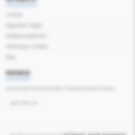
O firmie
Regulamin sklepu
Polityka prywatności
Informacja o Cookies
Blog
WSPARCIE
Jeśli zauważyli Państwo problem z funkcjonowaniem serwisu:
Zgłoś błąd tutaj
Wszelkie prawa zastrzeżone ©
Kol-Dental - Serwis internetowy