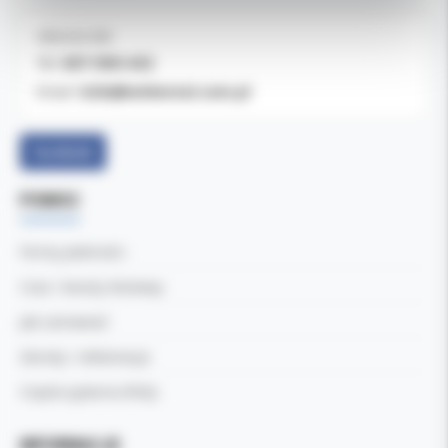
OBSŁUGA B2B
607-900-442
Tel:
b2b@koldental.com.pl
Email:
Facebook
POMOC
Formy płatności
Czas i koszty dostawy
Jak zamawiać
Zwroty i reklamacje
Częste pytania (FAQ)
INFORMACJE