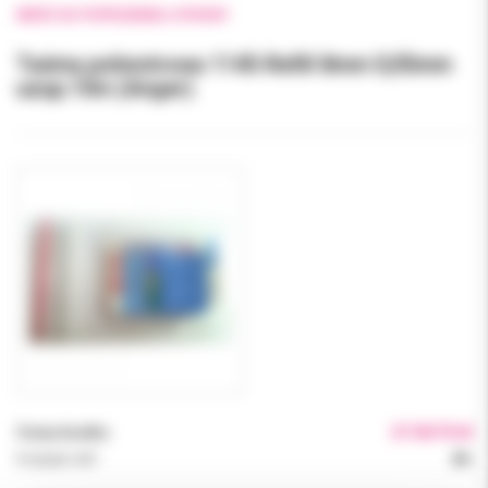
WRÓĆ DO POPRZEDNIEJ STRONY
Taśma poliestrowa 1145-Refill 8mm 0,05mm
uzup.15m (Anger)
Cena brutto:
27.00 PLN
Podatek VAT:
8%