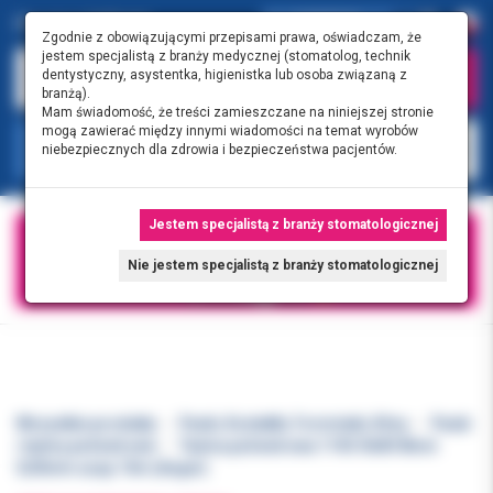
0.00 PLN
0
Zgodnie z obowiązującymi przepisami prawa, oświadczam, że
jestem specjalistą z branży medycznej (stomatolog, technik
dentystyczny, asystentka, higienistka lub osoba związaną z
branżą).
Mam świadomość, że treści zamieszczane na niniejszej stronie
mogą zawierać między innymi wiadomości na temat wyrobów
KATEGORIE
niebezpiecznych dla zdrowia i bezpieczeństwa pacjentów.
Jestem specjalistą z branży stomatologicznej
Nie jestem specjalistą z branży stomatologicznej
Wszystkie produkty
Paski, Kształtki, Formówki, Kliny
Paski
i taśmy poliestrowe
Taśma poliestrowa 1145-Refill 8mm
0,05mm uzup.15m (Anger)