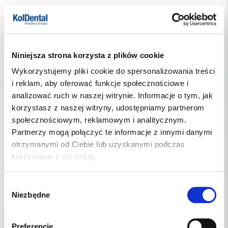
Indeks:
1145-REF
Producent:
ANGER
Dostępność:
niedostępny
Niniejsza strona korzysta z plików cookie
Wykorzystujemy pliki cookie do spersonalizowania treści
i reklam, aby oferować funkcje społecznościowe i
ROZMIAR:
analizować ruch w naszej witrynie. Informacje o tym, jak
korzystasz z naszej witryny, udostępniamy partnerom
społecznościowym, reklamowym i analitycznym.
Chwilowo brak
Partnerzy mogą połączyć te informacje z innymi danymi
otrzymanymi od Ciebie lub uzyskanymi podczas
Opis
korzystania z ich usług.
Dodatkowe dokumenty
Wybór
Niezbędne
zgody
Pasek poliestrowy do separacji zębów podczas zakładania
wypełnień w zębach przednich i bocznych.
Preferencje