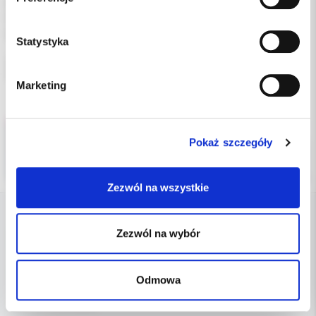
Nie posiada zabarwienia -nie zaburza polimeryzacji materiałów.
Przeznaczony do stosowania z podajnikiem w kształcie ząbka
jako uzupełnienie.
Statystyka
uzupełnienie: rolka 15m taśmy o szerokości 8mm, grubości
0,05mm
Marketing
Pokaż szczegóły
Zezwól na wszystkie
Zezwól na wybór
DANE FIRMY
Kol-Dental Sp. z o. o. Sp.k.
Odmowa
ul. Cylichowska 6
04-769 Warszawa