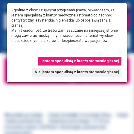
0.00 PLN
0
Zgodnie z obowiązującymi przepisami prawa, oświadczam, że
jestem specjalistą z branży medycznej (stomatolog, technik
dentystyczny, asystentka, higienistka lub osoba związaną z
branżą).
Mam świadomość, że treści zamieszczane na niniejszej stronie
mogą zawierać między innymi wiadomości na temat wyrobów
KATEGORIE
niebezpiecznych dla zdrowia i bezpieczeństwa pacjentów.
Jestem specjalistą z branży stomatologicznej
Nie jestem specjalistą z branży stomatologicznej
Wszystkie produkty
Paski, Kształtki, Formówki, Kliny
Paski
i taśmy poliestrowe
Paski tłoczone Anger 1111A na
trzonowce duże L 0,075mm 16szt/opak. poliestrowe
transparentne