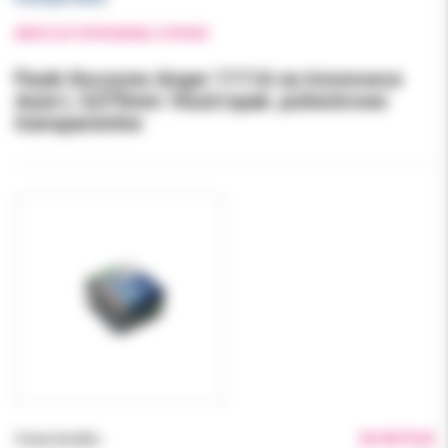
WRÓĆ DO POPRZEDNIEJ STRONY
Paski tłoczone Anger 1111A na trzonowce
duże L 0,075mm 16szt/opak. poliestrowe
transparentne
Cena brutto:
24.90 PLN