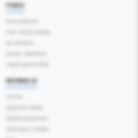
POMOC
Formy płatności
Czas i koszty dostawy
Jak zamawiać
Zwroty i reklamacje
Częste pytania (FAQ)
INFORMACJE
O firmie
Regulamin sklepu
Polityka prywatności
Informacja o Cookies