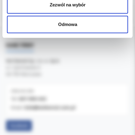
Zezwól na wybór
Odmowa
DANE FIRMY
Kol-Dental Sp. z o. o. Sp.k.
ul. Cylichowska 6
04-769 Warszawa
OBSŁUGA B2B
607-900-442
Tel:
b2b@koldental.com.pl
Email:
Facebook