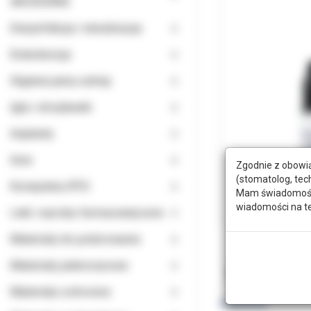
AKCESORIA
Dezynfekcja i sterylizacja
Endodoncja
Higiena jamy ustnej
Igły i strzykawki
Implanty
Inne
Zgodnie z obowią
(stomatolog, tec
Komputery RTG
Mam świadomość, 
wiadomości na t
Leki i wyroby farmaceutyczne
Materiały do polerowania
Materiały jednorazowe
Opis
Doda
Materiały ochronne