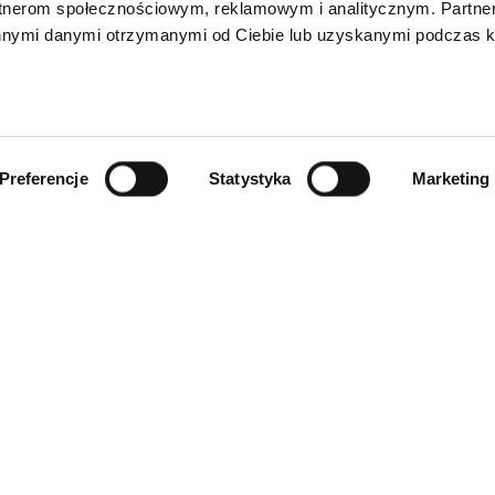
rtnerom społecznościowym, reklamowym i analitycznym. Partn
innymi danymi otrzymanymi od Ciebie lub uzyskanymi podczas k
Preferencje
Statystyka
Marketing
INFORMACJE
ności
O firmie