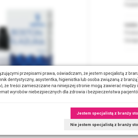
Podate
Indeks
Produc
Dostęp
zującymi przepisami prawa, oświadczam, że jestem specjalistą z bra
hnik dentystyczny, asystentka, higienistka lub osoba związaną z branżą)
że treści zamieszczane na niniejszej stronie mogą zawierać między 
emat wyrobów niebezpiecznych dla zdrowia i bezpieczeństwa pacjentó
Jestem specjalistą z branży st
tkowe dokumenty
Nie jestem specjalistą z branży s