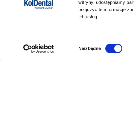
witryny, udostępniamy pa
połączyć te informacje z 
ich usług.
Wybór
Niezbędne
zgody
DANE FIRMY
POMOC
Kol-Dental Sp. z o. o. Sp.k.
Formy płat
ul. Cylichowska 6