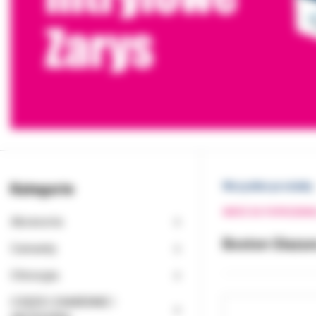
Kategorie
Wszystkie produkty
WRÓĆ DO POPRZEDNI
Akcesoria
Boston Glazu
Cementy
Chirurgia
CZĘŚCI ZAMIENNE I