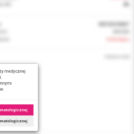
k VAT:
8%
:
0001020 RABAT
ent:
ARKONA
ność:
niedostępny
Chwilowo brak
nży medycznej
.
innymi
w.
omatologicznej
tomatologicznej