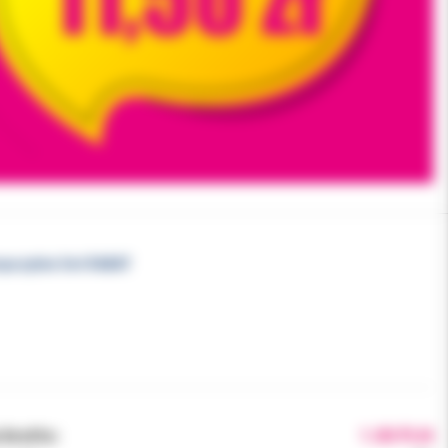
mpozytów 3ml RABAT
brutto:
1.00 PLN