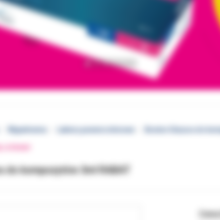
Wypełnienia
Lakiery powierzchniowe
Boston Glazura do ko
EJ STRONY
ra do kompozytów 3ml RABAT
Cena 