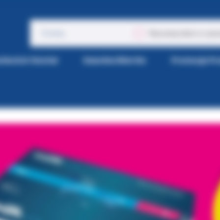
Wyszukaj także w opis
tka Kol-Dental
Gazetka Wiertła
Promocje P