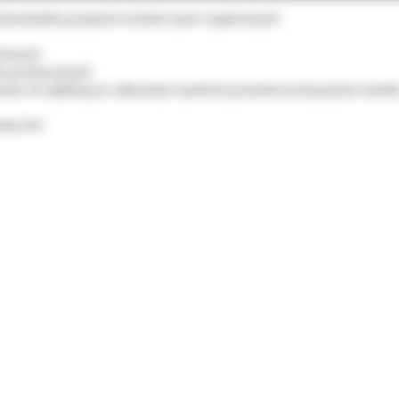
utwardzalny preparat na bazie żywic organicznych.
ytowych
c protetycznych
nia. Do aplikacji po całkowitym spolimeryzowaniu kompozytów światł
zka 3ml