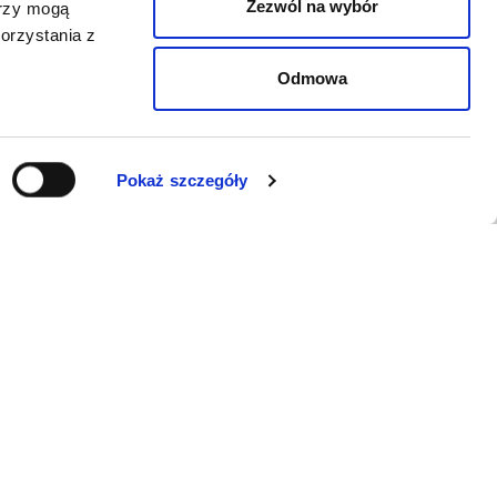
Zezwól na wybór
erzy mogą
orzystania z
Odmowa
Pokaż szczegóły
WSPARCIE
Jeśli zauważyli Państwo problem z
funkcjonowaniem serwisu: