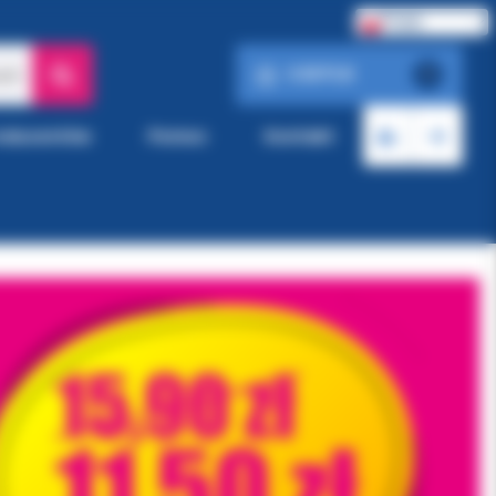
Polski
0.00 PLN
ach
0
roducentów
Pomoc
Kontakt