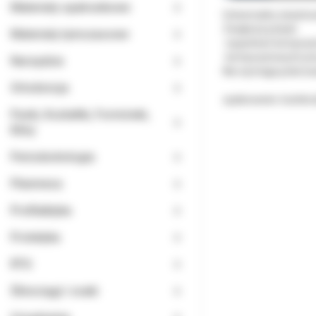
Materiały opatrunkowe
Uniwersalny świarło
Zwiększa połysk:
Materiały tymczasowe
-wypełnień kompoz
-kompozytowych pra
Narzędzia
Nie wymaga polerowa
Ortodoncja
opakowanie: butelec
Paski, Kształtki, Formówki,
Kliny
Periodontologia
Planmeca
Profilaktyka
Protetyka
RTG
Ślinociągi i ssaki