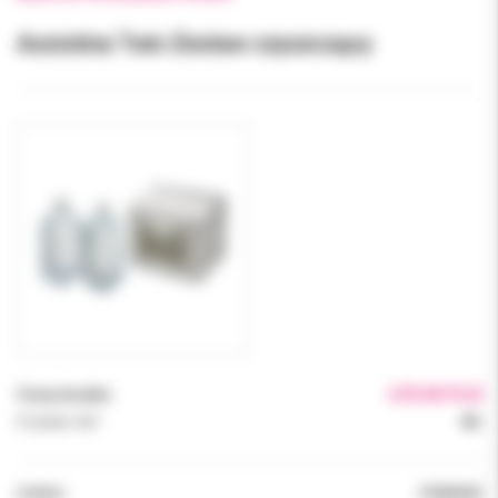
Assistina Twin Zestaw czyszczący
Cena brutto:
670.00 PLN
Podatek VAT:
8%
Indeks:
07484000