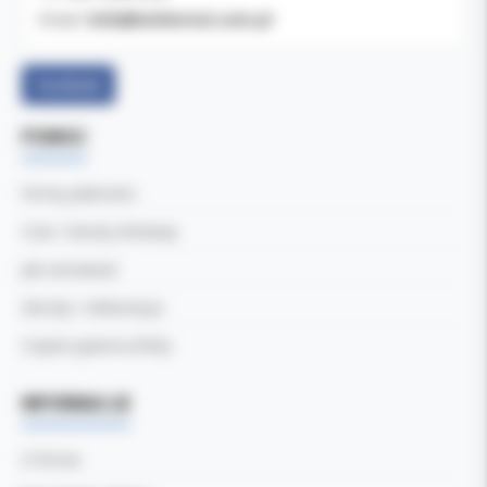
b2b@koldental.com.pl
Email:
Facebook
POMOC
Formy płatności
Czas i koszty dostawy
Jak zamawiać
Zwroty i reklamacje
Częste pytania (FAQ)
INFORMACJE
O firmie