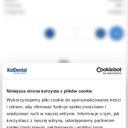
Producent:
W&H
Dostępność:
dostępny
Opis
Dodatkowe dokumenty
Niniejsza strona korzysta z plików cookie
W&H Assistina Twin Care Set – kod 07484000
Wykorzystujemy pliki cookie do spersonalizowania treści
Zestaw konserwacyjny dedykowany do urządzenia Assistina
i reklam, aby oferować funkcje społecznościowe i
Twin, stworzony z myślą o efektywnym czyszczeniu i pielęgnacji
analizować ruch w naszej witrynie. Informacje o tym, jak
narzędzi rotacyjnych. Umożliwia szybkie i bezpieczne
korzystasz z naszej witryny, udostępniamy partnerom
przeprowadzanie automatycznej konserwacji w gabinecie
społecznościowym, reklamowym i analitycznym.