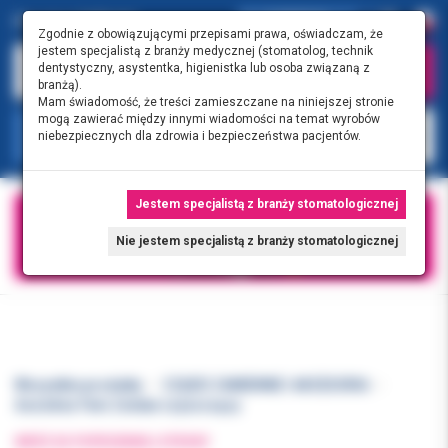
0.00 PLN
0
Zgodnie z obowiązującymi przepisami prawa, oświadczam, że
jestem specjalistą z branży medycznej (stomatolog, technik
dentystyczny, asystentka, higienistka lub osoba związaną z
branżą).
Mam świadomość, że treści zamieszczane na niniejszej stronie
mogą zawierać między innymi wiadomości na temat wyrobów
KATEGORIE
niebezpiecznych dla zdrowia i bezpieczeństwa pacjentów.
Jestem specjalistą z branży stomatologicznej
Nie jestem specjalistą z branży stomatologicznej
Wszystkie produkty
CZĘŚCI ZAMIENNE I AKCESORIA
Assistina Twin Zestaw czyszczący
WRÓĆ DO POPRZEDNIEJ STRONY