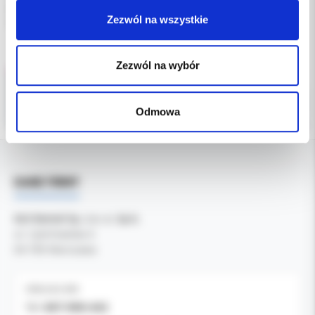
idealny dla gabinetów dbających o bezpieczeństwo i
Zezwól na wszystkie
niezawodność pracy.
Zezwól na wybór
Odmowa
DANE FIRMY
Kol-Dental Sp. z o. o. Sp.k.
ul. Cylichowska 6
04-769 Warszawa
OBSŁUGA B2B
607-900-442
Tel: