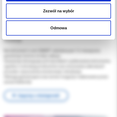
rozwiązanie może być szczególnie przydatne w procedurach
wymagających intensywnego opracowywania materiałów lub
Zezwól na wybór
tkanek.
Standardowa wersja SMARTmatic S10 bez sprayu jest natomiast
często wybierana do prac protetycznych, technicznych oraz
Odmowa
zabiegów, w których chłodzenie nie jest wymagane.
Gwarancja
Na instrument z serii SMART udzielana jest 12-miesięczna
gwarancja, liczona od daty zakupu.
Gwarancja obowiązuje pod warunkiem użytkowania instrumentu
zgodnie z instrukcją producenta oraz stosowania zalecanych
procedur czyszczenia, konserwacji i sterylizacji.
Obsługa gwarancyjna oraz serwis mogą być realizowane przez
serwis KolDental.
✉ Zapytaj o dostępność