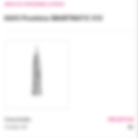
WRÓĆ DO POPRZEDNIEJ STRONY
KAVO Prostnica SMARTMATIC S10
Cena brutto:
990.00 PLN
Podatek VAT:
8%