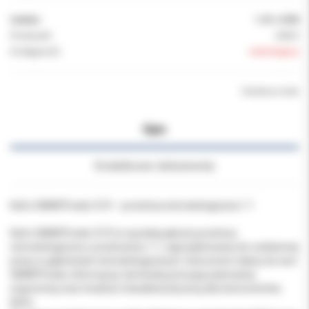
Indeks:
1.011.6730
Producent:
KAVO
Dostępność:
niedostępny
Chwilowo brak
Opis
Dodatkowe dokumenty
KaVo SMARTmatic S10 – prostnica stomatologiczna 1:1
KaVo SMARTmatic S10 to wysokiej jakości prostnica
stomatologiczna o przełożeniu 1:1, zaprojektowana do codziennej
pracy w gabinetach stomatologicznych. Instrument należy do serii
SMARTmatic, która łączy niemiecką precyzję wykonania,
ergonomię oraz trwałość charakterystyczną dla instrumentów
KaVo.