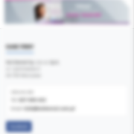
DANE FIRMY
Kol-Dental Sp. z o. o. Sp.k.
ul. Cylichowska 6
04-769 Warszawa
OBSŁUGA B2B
607-900-442
Tel:
b2b@koldental.com.pl
Email:
Facebook