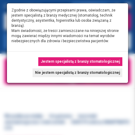
0.00 PLN
0
Zgodnie z obowiązującymi przepisami prawa, oświadczam, że
jestem specjalistą z branży medycznej (stomatolog, technik
dentystyczny, asystentka, higienistka lub osoba związaną z
branżą).
Mam świadomość, że treści zamieszczane na niniejszej stronie
mogą zawierać między innymi wiadomości na temat wyrobów
KATEGORIE
niebezpiecznych dla zdrowia i bezpieczeństwa pacjentów.
Jestem specjalistą z branży stomatologicznej
Nie jestem specjalistą z branży stomatologicznej
Wszystkie produkty
Urządzenia
końcówki
stomatologiczne i mikrosilniki
KAVO Prostnica SMARTMATIC
S10