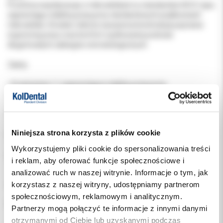
Prostnica współpracuje z mikrosilnikami w standardzie ISO E-type,
zapewniając stabilną pracę przy standardowych prędkościach
mikrosilnika. Smukła i dobrze wyważona konstrukcja poprawia
ergonomię pracy oraz komfort użytkowania podczas
długotrwałych zabiegów stomatologicznych.
Zalety
• Przełożenie 1:1 zapewniające stabilną pracę przy
standardowych obrotach mikrosilnika
• Precyzyjna konstrukcja charakterystyczna dla instrumentów
KaVo
• Ergonomiczna i dobrze wyważona budowa poprawiająca
Niniejsza strona korzysta z plików cookie
komfort pracy
• Współpraca z narzędziami HP (O 2,35 mm) stosowanymi w
Wykorzystujemy pliki cookie do spersonalizowania treści
prostnicach stomatologicznych
i reklam, aby oferować funkcje społecznościowe i
• Kompatybilność z mikrosilnikami stomatologicznymi ISO E-type
analizować ruch w naszej witrynie. Informacje o tym, jak
• Konstrukcja przystosowana do wielokrotnej sterylizacji w
korzystasz z naszej witryny, udostępniamy partnerom
autoklawie
społecznościowym, reklamowym i analitycznym.
Cechy
Partnerzy mogą połączyć te informacje z innymi danymi
otrzymanymi od Ciebie lub uzyskanymi podczas