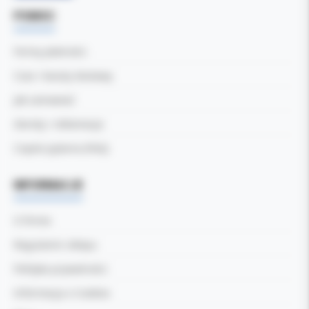
POMOC
Formy płatności
Czas i koszty dostawy
Jak zamawiać
Zwroty i reklamacje
Częste pytania (FAQ)
INFORMACJE
O firmie
Regulamin sklepu
Polityka prywatności
Informacja o Cookies