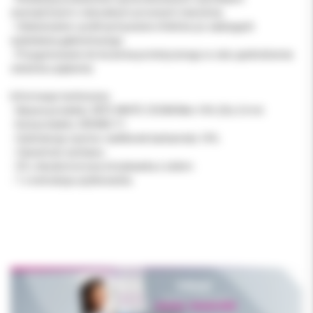
zewnętrznymi i naturalnym procesem starzenia.
- Odświeżanie i podtrzymywanie efektów po zabiegach
wybielania gabinetowego.
- Przygotowanie do leczenia protetycznego w celu ujednolicenia
odcienia uzębienia.
Informacje techniczne
- Nazwa produktu: NITE WHITE ZOOM Mini 16% 25x 2.4 ml.
- Kod produktu: DIS585/11.
- Substancja czynna: nadtlenek karbamidu 16%.
- Zawartość zestawu:
- 25 x dwukomorowa strzykawka z żelem.
- 1 x instrukcja użytkowania.