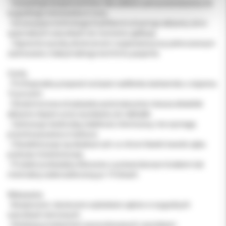
- Gwarantuje bezpieczeństwo dla szkliwa i jest przeznaczony do
wygodnego stosowania w nocy.
- Innowacyjna technologia Dual Barrel utrzymuje aktywny żel w
optymalnych warunkach do momentu aplikacji.
- Zapewnia wysoką skuteczność rozjaśniania przy jednoczesnym
zachowaniu maksymalnego komfortu pacjenta.
Cechy
- Profesjonalny preparat na bazie nadtlenku karbamidu o stężeniu
16 procent.
- Dwukomorowa strzykawka automatycznie miesza składniki
aktywne dopiero przy wyciskaniu do nakładki.
- Zachowuje doskonałą stabilność chemiczną i nie wymaga
przechowywania w lodówce.
- Charakteryzuje się idealnym pH, co chroni tkanki twarde zęba
podczas trwania kuracji.
- Produkt przebadany klinicznie z potwierdzonym brakiem lub
minimalną nadwrażliwością po 14 dniach.
Wskazania
- Bezpieczne i skuteczne wybielanie zębów w wygodnych
warunkach domowych.
- Redukcja przebarwień spowodowanych czynnikami