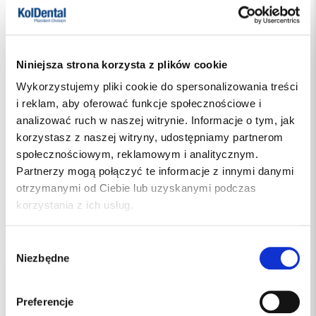
Niniejsza strona korzysta z plików cookie
Wykorzystujemy pliki cookie do spersonalizowania treści
i reklam, aby oferować funkcje społecznościowe i
analizować ruch w naszej witrynie. Informacje o tym, jak
korzystasz z naszej witryny, udostępniamy partnerom
społecznościowym, reklamowym i analitycznym.
DIS739/35
Indeks:
Partnerzy mogą połączyć te informacje z innymi danymi
PHILIPS POLSKA
Producent
otrzymanymi od Ciebie lub uzyskanymi podczas
dostępny
Dostępność:
korzystania z ich usług.
23%
Podatek VAT:
205.00 PLN
Wybór
Niezbędne
zgody
Preferencje