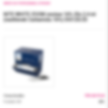
WRÓĆ DO POPRZEDNIEJ STRONY
NITE WHITE ZOOM zestaw 16% 25x 2.4 ml
(nadtlenek Carbamidu 16%) DIS125/25
Cena brutto:
799.00 PLN
Podatek VAT:
23%