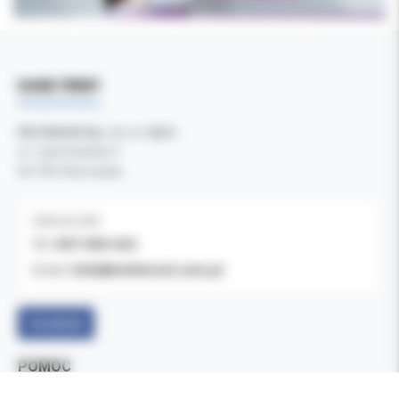
DANE FIRMY
Kol-Dental Sp. z o. o. Sp.k.
ul. Cylichowska 6
04-769 Warszawa
OBSŁUGA B2B
607-900-442
Tel:
b2b@koldental.com.pl
Email:
Facebook
POMOC