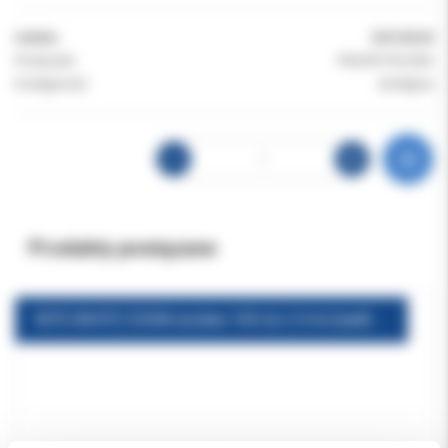
Indeks:
DIS125/25
Producent:
PHILIPS POLSKA
Dostępność:
dostępny
Produkty powiązane
NITE WHITE ZOOM zestaw 16% 6x 2.4 ml (nadtlenek Carbamidu 16%) DIS585/11