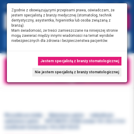
0.00 PLN
0
Zgodnie z obowiązującymi przepisami prawa, oświadczam, że
jestem specjalistą z branży medycznej (stomatolog, technik
dentystyczny, asystentka, higienistka lub osoba związaną z
branżą).
Mam świadomość, że treści zamieszczane na niniejszej stronie
mogą zawierać między innymi wiadomości na temat wyrobów
KATEGORIE
niebezpiecznych dla zdrowia i bezpieczeństwa pacjentów.
Jestem specjalistą z branży stomatologicznej
Nie jestem specjalistą z branży stomatologicznej
Wszystkie produkty
Wybielanie zębów
nakładkowe
wybielanie zębów
NITE WHITE ZOOM zestaw 16% 25x 2.4 ml
(nadtlenek Carbamidu 16%) DIS125/25