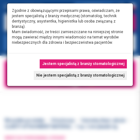
0.00 PLN
0
Zgodnie z obowiązującymi przepisami prawa, oświadczam, że
jestem specjalistą z branży medycznej (stomatolog, technik
dentystyczny, asystentka, higienistka lub osoba związaną z
branżą).
Mam świadomość, że treści zamieszczane na niniejszej stronie
mogą zawierać między innymi wiadomości na temat wyrobów
KATEGORIE
niebezpiecznych dla zdrowia i bezpieczeństwa pacjentów.
Jestem specjalistą z branży stomatologicznej
Nie jestem specjalistą z branży stomatologicznej
Wszystkie produkty
Ortodoncja
Cementy, kleje i akryle
CLARITY ATTACHMENT MATERIAL - 1 op. 2 strzykawki 2g
WRÓĆ DO POPRZEDNIEJ STRONY