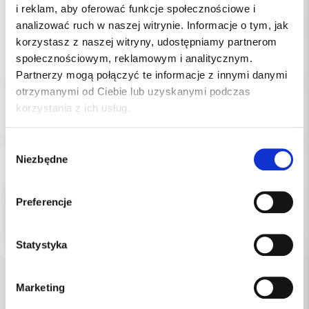
i reklam, aby oferować funkcje społecznościowe i
analizować ruch w naszej witrynie. Informacje o tym, jak
Chwilowo brak
korzystasz z naszej witryny, udostępniamy partnerom
społecznościowym, reklamowym i analitycznym.
Opis
Partnerzy mogą połączyć te informacje z innymi danymi
otrzymanymi od Ciebie lub uzyskanymi podczas
Dodatkowe dokumenty
korzystania z ich usług.
Kompozyt do robienia ATTACHMENTU w aparatach nakładkowych
Wybór
Niezbędne
zgody
Preferencje
Statystyka
Marketing
DANE FIRMY