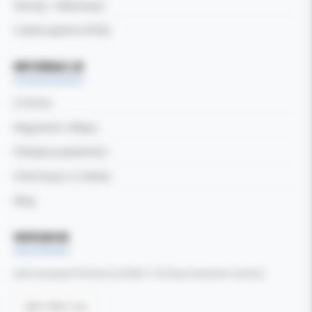
Zwroty i reklamacje
Częste pytania (FAQ)
INFORMACJE
O firmie
Regulamin sklepu
Polityka prywatności
Informacja o Cookies
Blog
WSPARCIE
Jeśli zauważyli Państwo problem z funkcjonowaniem serwisu:
Zgłoś błąd tutaj