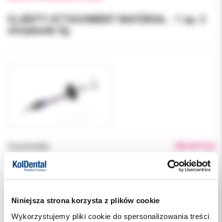
CLARITY ATTACHMENT MATERIAL - 1 op. 2
strzykawki 2g
Cena brutto:
768.00 PLN
Podatek VAT:
8%
Indeks:
359-630
Niniejsza strona korzysta z plików cookie
Producent:
3M ORTODONCJA
Dostępność:
niedostępny
Wykorzystujemy pliki cookie do spersonalizowania treści