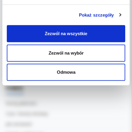
Kol-Dental Sp. z o. o. Sp.k.
Pokaż szczegóły
ul. Cylichowska 6
04-769 Warszawa
Zezwól na wszystkie
OBSŁUGA B2B
607-900-442
Tel:
Zezwól na wybór
b2b@koldental.com.pl
Email:
Odmowa
Facebook
POMOC
Formy płatności
Czas i koszty dostawy
Jak zamawiać