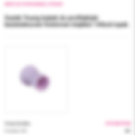
WRÓĆ DO POPRZEDNIEJ STRONY
Gumki Young kubek do profilaktyki
bezlateksowe fioletowe miękkie 144szt/opak.
Cena brutto:
219.00 PLN
Podatek VAT:
8%