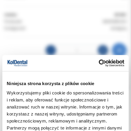
Indeks:
051801
Producent:
MICROBRUSH
Dostępność:
dostępny
Opis
Niniejsza strona korzysta z plików cookie
Wykorzystujemy pliki cookie do spersonalizowania treści
Dodatkowe dokumenty
i reklam, aby oferować funkcje społecznościowe i
analizować ruch w naszej witrynie. Informacje o tym, jak
Gumki profilaktyczne Young to wysokiej jakości akcesoria
korzystasz z naszej witryny, udostępniamy partnerom
stosowane w stomatologii do skutecznego i bezpiecznego
społecznościowym, reklamowym i analitycznym.
oczyszczania powierzchni zębów w trakcie zabiegów
Partnerzy mogą połączyć te informacje z innymi danymi
profilaktycznych.