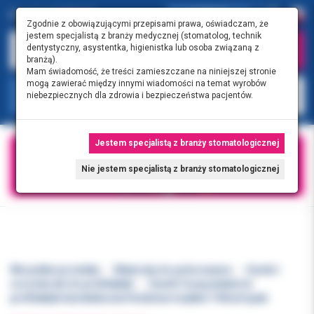
0.00 PLN
0
Zgodnie z obowiązującymi przepisami prawa, oświadczam, że
jestem specjalistą z branży medycznej (stomatolog, technik
dentystyczny, asystentka, higienistka lub osoba związaną z
branżą).
Mam świadomość, że treści zamieszczane na niniejszej stronie
mogą zawierać między innymi wiadomości na temat wyrobów
KATEGORIE
niebezpiecznych dla zdrowia i bezpieczeństwa pacjentów.
Jestem specjalistą z branży stomatologicznej
Nie jestem specjalistą z branży stomatologicznej
Wszystkie produkty
Materiały do polerowania
Gumki i
szczoteczki do profilaktyki
Gumki Young kubek do
profilaktyki bezlateksowe fioletowe miękkie 144szt/opak.