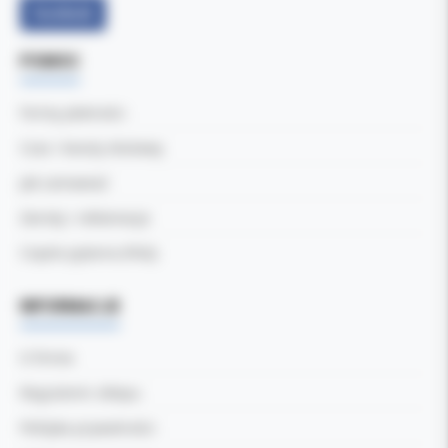
Facebook
POMOC
Formy płatności
Czas i koszty dostawy
Jak zamawiać
Zwroty i reklamacje
Częste pytania (FAQ)
INFORMACJE
O firmie
Regulamin sklepu
Polityka prywatności