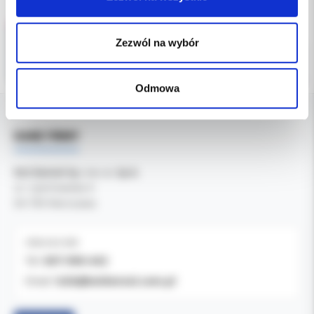
Zezwól na wybór
Odmowa
DANE FIRMY
Kol-Dental Sp. z o. o. Sp.k.
ul. Cylichowska 6
04-769 Warszawa
OBSŁUGA B2B
607-900-442
Tel:
b2b@koldental.com.pl
Email: