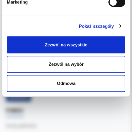
Marketing
DANE FIRMY
Pokaż szczegóły
Kol-Dental Sp. z o. o. Sp.k.
ul. Cylichowska 6
Zezwól na wszystkie
04-769 Warszawa
OBSŁUGA B2B
Zezwól na wybór
607-900-442
Tel:
b2b@koldental.com.pl
Email:
Odmowa
Facebook
POMOC
Formy płatności