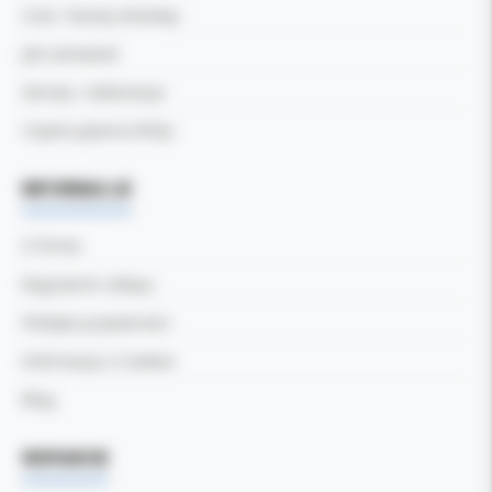
Czas i koszty dostawy
Jak zamawiać
Zwroty i reklamacje
Częste pytania (FAQ)
INFORMACJE
O firmie
Regulamin sklepu
Polityka prywatności
Informacja o Cookies
Blog
WSPARCIE