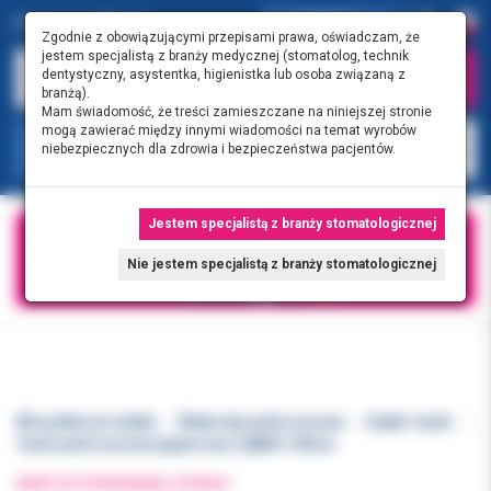
0.00 PLN
0
Zgodnie z obowiązującymi przepisami prawa, oświadczam, że
jestem specjalistą z branży medycznej (stomatolog, technik
dentystyczny, asystentka, higienistka lub osoba związaną z
branżą).
Mam świadomość, że treści zamieszczane na niniejszej stronie
mogą zawierać między innymi wiadomości na temat wyrobów
KATEGORIE
niebezpiecznych dla zdrowia i bezpieczeństwa pacjentów.
Jestem specjalistą z branży stomatologicznej
Nie jestem specjalistą z branży stomatologicznej
Wszystkie produkty
Materiały jednorazowe
Kubki i tacki
Tacki jednorazowe papierowe ZĄBEK 100szt
WRÓĆ DO POPRZEDNIEJ STRONY