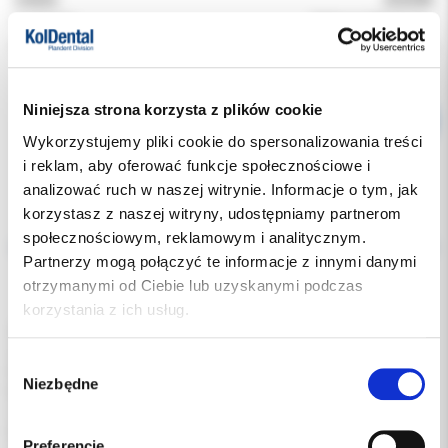
Producent:
Reliance Orthodontic
Dostępność:
dostępny
Niniejsza strona korzysta z plików cookie
Wykorzystujemy pliki cookie do spersonalizowania treści
i reklam, aby oferować funkcje społecznościowe i
analizować ruch w naszej witrynie. Informacje o tym, jak
korzystasz z naszej witryny, udostępniamy partnerom
Opis
społecznościowym, reklamowym i analitycznym.
Partnerzy mogą połączyć te informacje z innymi danymi
Dodatkowe dokumenty
otrzymanymi od Ciebie lub uzyskanymi podczas
korzystania z ich usług.
Żywica wiążąca do każdej powierzchni Assure® Plus All.Chemo i
światłao wiażąca:
Wybór
Mokre lub suche normalne szkliwo
Niezbędne
zgody
Mokre lub suche nietypowe szkliwo
Zębina / cement
Kompozyt
Preferencje