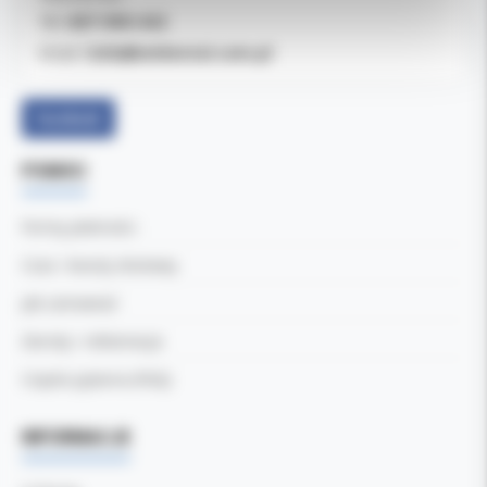
607-900-442
Tel:
b2b@koldental.com.pl
Email:
Facebook
POMOC
Formy płatności
Czas i koszty dostawy
Jak zamawiać
Zwroty i reklamacje
Częste pytania (FAQ)
INFORMACJE