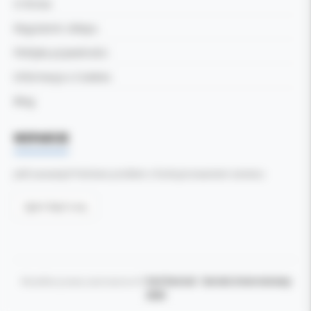
O firmie
Regulamin sklepu
Polityka prywatności
Informacja o Cookies
Blog
WSPARCIE
Jeśli zauważyli Państwo problem z funkcjonowaniem serwisu:
Zgłoś błąd tutaj
Wszelkie prawa zastrzeżone ©
Kol-Dental - Serwis internetowy
2026