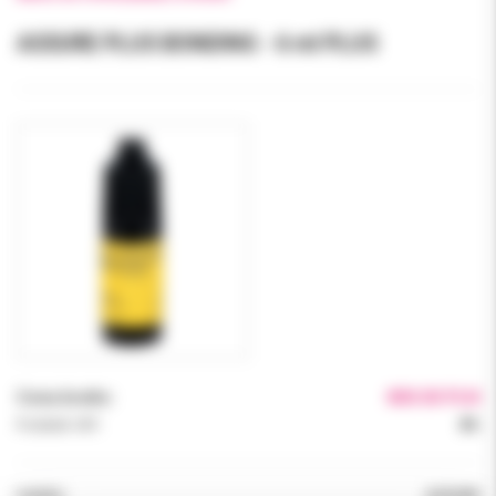
ASSURE PLUS BONDING - 6 ml PLUS
Cena brutto:
800.00 PLN
Podatek VAT:
8%
Indeks:
ASSURE