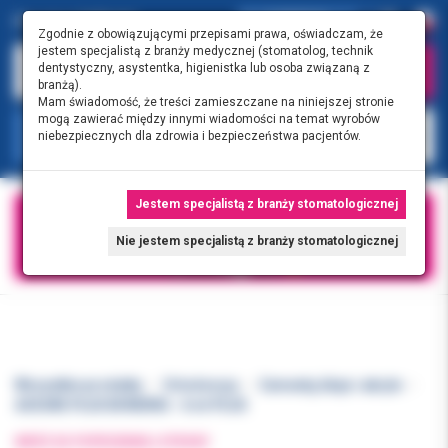
0.00 PLN
0
Zgodnie z obowiązującymi przepisami prawa, oświadczam, że
jestem specjalistą z branży medycznej (stomatolog, technik
dentystyczny, asystentka, higienistka lub osoba związaną z
branżą).
Mam świadomość, że treści zamieszczane na niniejszej stronie
mogą zawierać między innymi wiadomości na temat wyrobów
KATEGORIE
niebezpiecznych dla zdrowia i bezpieczeństwa pacjentów.
Jestem specjalistą z branży stomatologicznej
Nie jestem specjalistą z branży stomatologicznej
Wszystkie produkty
Ortodoncja
Cementy, kleje i akryle
ASSURE PLUS BONDING - 6 ml PLUS
WRÓĆ DO POPRZEDNIEJ STRONY