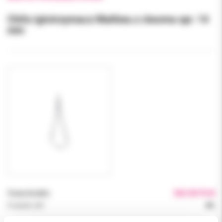
Chifa Igłotrzymacz Mathieu z dwoma spr. 14
mm
Cena brutto:
365.00 PLN
Podatek VAT:
8%