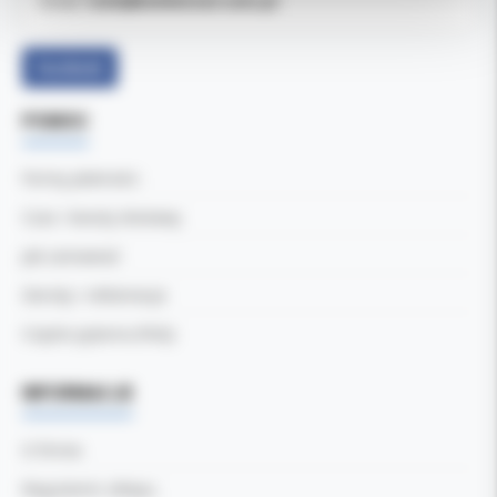
b2b@koldental.com.pl
Email:
Facebook
POMOC
Formy płatności
Czas i koszty dostawy
Jak zamawiać
Zwroty i reklamacje
Częste pytania (FAQ)
INFORMACJE
O firmie
Regulamin sklepu