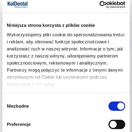
Indeks:
IM-040-002-PMK
Producent:
AESCULAP CHIFA
Dostępność:
dostępny
Niniejsza strona korzysta z plików cookie
Wykorzystujemy pliki cookie do spersonalizowania treści
i reklam, aby oferować funkcje społecznościowe i
analizować ruch w naszej witrynie. Informacje o tym, jak
korzystasz z naszej witryny, udostępniamy partnerom
społecznościowym, reklamowym i analitycznym.
Partnerzy mogą połączyć te informacje z innymi danymi
Opis
otrzymanymi od Ciebie lub uzyskanymi podczas
korzystania z ich usług.
Dodatkowe dokumenty
Wybór
Niezbędne
zgody
Igłotrzymacz do ligatury, Mathieu, z wąską końcówką, podwójna
sprężyna.
Preferencje
Całkowita długość narzędzia: 140 mm