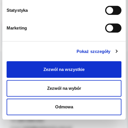
Kod producenta: IM-040-002-PMK
Statystyka
Marketing
Pokaż szczegóły
DANE FIRMY
Zezwól na wszystkie
Kol-Dental Sp. z o. o. Sp.k.
Zezwól na wybór
ul. Cylichowska 6
04-769 Warszawa
Odmowa
OBSŁUGA B2B
607-900-442
Tel: