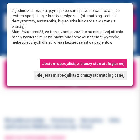
0.00 PLN
0
Zgodnie z obowiązującymi przepisami prawa, oświadczam, że
jestem specjalistą z branży medycznej (stomatolog, technik
dentystyczny, asystentka, higienistka lub osoba związaną z
branżą).
Mam świadomość, że treści zamieszczane na niniejszej stronie
mogą zawierać między innymi wiadomości na temat wyrobów
KATEGORIE
niebezpiecznych dla zdrowia i bezpieczeństwa pacjentów.
Jestem specjalistą z branży stomatologicznej
Nie jestem specjalistą z branży stomatologicznej
Wszystkie produkty
Ortodoncja
Narzędzia
Chifa
Igłotrzymacz Mathieu z dwoma spr. 14 mm
WRÓĆ DO POPRZEDNIEJ STRONY