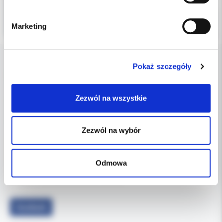
Marketing
Pokaż szczegóły
DANE FIRMY
Zezwól na wszystkie
Kol-Dental Sp. z o. o. Sp.k.
ul. Cylichowska 6
04-769 Warszawa
Zezwól na wybór
OBSŁUGA B2B
607-900-442
Tel:
Odmowa
b2b@koldental.com.pl
Email:
Facebook