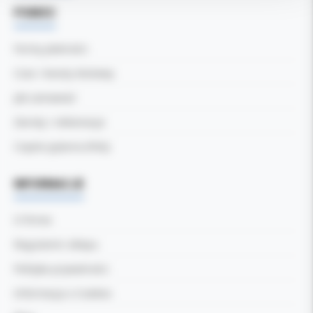
POMOC
Formy płatności
Czas i koszty dostawy
Jak zamawiać
Zwroty i reklamacje
Częste pytania (FAQ)
INFORMACJE
O firmie
Regulamin sklepu
Polityka prywatności
Informacja o Cookies