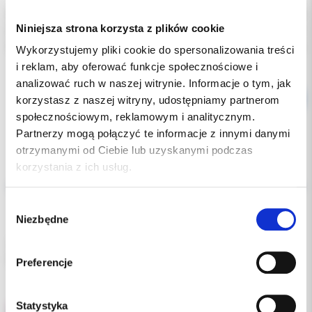
Indeks:
017-685
Niniejsza strona korzysta z plików cookie
Producent:
3M ORTODONCJA
Dostępność:
dostępny
Wykorzystujemy pliki cookie do spersonalizowania treści
i reklam, aby oferować funkcje społecznościowe i
analizować ruch w naszej witrynie. Informacje o tym, jak
korzystasz z naszej witryny, udostępniamy partnerom
społecznościowym, reklamowym i analitycznym.
Partnerzy mogą połączyć te informacje z innymi danymi
otrzymanymi od Ciebie lub uzyskanymi podczas
korzystania z ich usług.
Opis
Wybór
Dodatkowe dokumenty
Niezbędne
zgody
3M™ Victory Series™ Brackets Roth 017-685, .022, UL4-5, z
haczykami, pakowane po 5 szt.
Preferencje
Statystyka