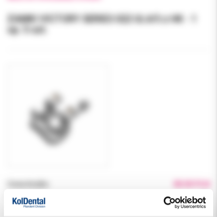
ZAMKI VICTORY SERIES 022 UL4/5 z HK - 1
op. 5 szt.
Cena brutto:
80.00 PLN
Podatek VAT:
8%