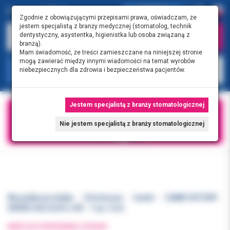
0.00 PLN
0
Zgodnie z obowiązującymi przepisami prawa, oświadczam, że
jestem specjalistą z branży medycznej (stomatolog, technik
dentystyczny, asystentka, higienistka lub osoba związaną z
branżą).
Mam świadomość, że treści zamieszczane na niniejszej stronie
mogą zawierać między innymi wiadomości na temat wyrobów
KATEGORIE
niebezpiecznych dla zdrowia i bezpieczeństwa pacjentów.
Jestem specjalistą z branży stomatologicznej
Nie jestem specjalistą z branży stomatologicznej
Wszystkie produkty
Ortodoncja
Zamki
ZAMKI VICTORY
SERIES 022 UL4/5 z HK - 1 op. 5 szt.
WRÓĆ DO POPRZEDNIEJ STRONY