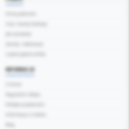
Formy płatności
Czas i koszty dostawy
Jak zamawiać
Zwroty i reklamacje
Częste pytania (FAQ)
INFORMACJE
O firmie
Regulamin sklepu
Polityka prywatności
Informacja o Cookies
Blog