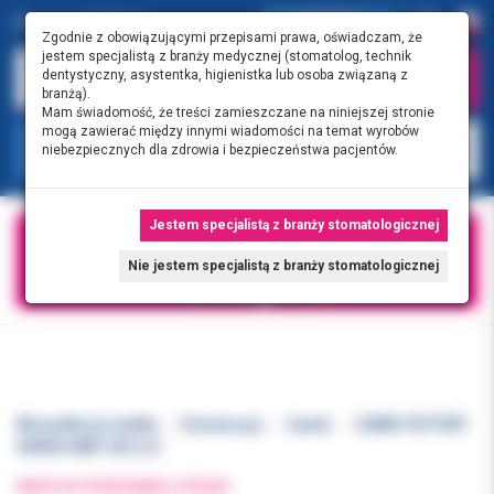
0.00 PLN
0
Zgodnie z obowiązującymi przepisami prawa, oświadczam, że
jestem specjalistą z branży medycznej (stomatolog, technik
dentystyczny, asystentka, higienistka lub osoba związaną z
branżą).
Mam świadomość, że treści zamieszczane na niniejszej stronie
mogą zawierać między innymi wiadomości na temat wyrobów
KATEGORIE
niebezpiecznych dla zdrowia i bezpieczeństwa pacjentów.
Jestem specjalistą z branży stomatologicznej
Nie jestem specjalistą z branży stomatologicznej
Wszystkie produkty
Ortodoncja
Zamki
ZAMKI VICTORY
SERIES MBT 022 LL3
WRÓĆ DO POPRZEDNIEJ STRONY