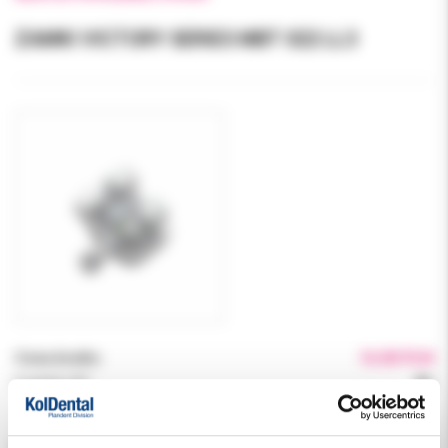
ZAMKI VICTORY SERIES MBT 022 LL3
Cena brutto:
16.00 PLN
Podatek VAT:
8%
Indeks:
017-871