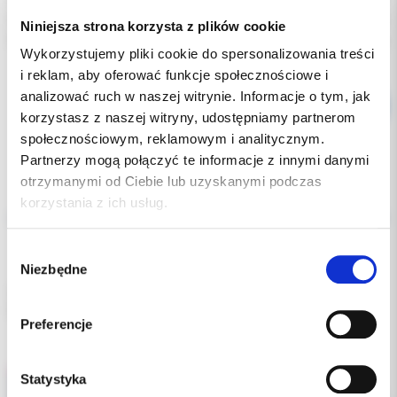
Producent:
3M ORTODONCJA
Niniejsza strona korzysta z plików cookie
Dostępność:
dostępny
Wykorzystujemy pliki cookie do spersonalizowania treści
i reklam, aby oferować funkcje społecznościowe i
analizować ruch w naszej witrynie. Informacje o tym, jak
korzystasz z naszej witryny, udostępniamy partnerom
społecznościowym, reklamowym i analitycznym.
Partnerzy mogą połączyć te informacje z innymi danymi
otrzymanymi od Ciebie lub uzyskanymi podczas
Opis
korzystania z ich usług.
Dodatkowe dokumenty
Wybór
Niezbędne
zgody
3M™ Victory Series™ Bracket MBT™ 017-871, .022, LL3, z
haczykiem, pakowane po 5 szt
Preferencje
Statystyka