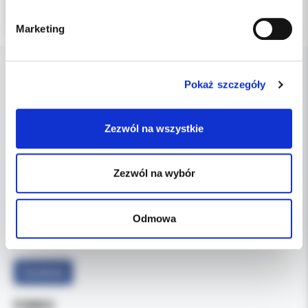
Marketing
Pokaż szczegóły
DANE FIRMY
Kol-Dental Sp. z o. o. Sp.k.
Zezwól na wszystkie
ul. Cylichowska 6
04-769 Warszawa
Zezwól na wybór
OBSŁUGA B2B
607-900-442
Tel:
Odmowa
b2b@koldental.com.pl
Email:
Facebook
POMOC